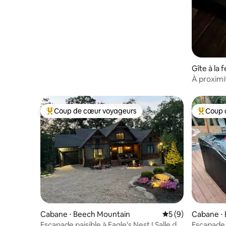
dans les montagnes
Gîte à la f
À proximit
ferme ave
Coup de cœur voyageurs
Coup 
Coups de cœur voyageurs les plus appréciés
Coups de
Cabane ⋅ Beech Mountain
Évaluation moyenn
5 (9)
Cabane ⋅ 
Escapade paisible à Eagle's Nest ! Salle de
Escapade 