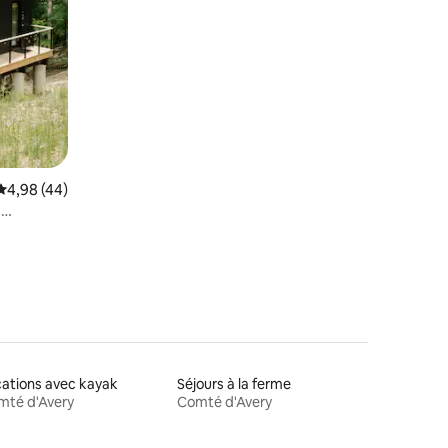
Évaluation moyenne sur la base de 44 commentaires : 4,98 sur 5
4,98 (44)
h
ations avec kayak
Séjours à la ferme
mté d'Avery
Comté d'Avery