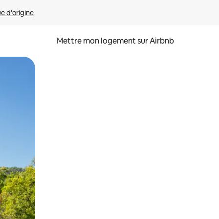
ue d'origine
Mettre mon logement sur Airbnb
sant glisser.