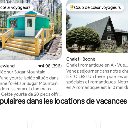
 cœur voyageurs
Coup de cœur voyageurs
 cœur voyageurs
Coups de cœur voyageurs les p
ur la base de 309 commentaires : 5 sur 5
Chalet ⋅ Boone
Chalet romantique en A • Vue
Newland
Évaluation moyenne sur la base de 396 commen
4,98 (396)
imprenable sur la montagne •
Venez séjourner dans notre ch
olée sur Sugar Mountain.
épique
5 ÉTOILES ! Un favori pour les 
jacuzzi
d'une yourte isolée située dans
spéciales et romantiques. Notr
nne forêt sur Sugar Mountain
en A romantique est à 10 min d
de ruisseaux et d'animaux
ville de Boone et à quelques m
 Cette yourte de 20 pieds offre
voiture de Banner Elk. Avec un
ulaires dans les locations de vacances
e équipée, une salle de bain
imprenable sur Grandfather Mo
 un jacuzzi privé, le chauffage
ce logement a été désigné com
atisation avec un poêle à bois
des plus beaux de Boone ! Cet
ble. Dormez confortablement
moderne dispose d'une douch
telas en mousse à mémoire de
environnante, d'un brasero, d'
12 pouces avec des draps