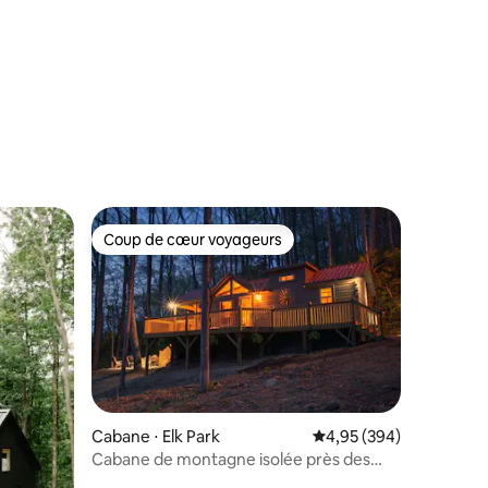
ntaires : 4,98 sur 5
Coup de cœur voyageurs
lus appréciés
Coup de cœur voyageurs
Cabane ⋅ Elk Park
Évaluation moyenne sur
4,95 (394)
Cabane de montagne isolée près des
mmentaires : 5 sur 5
chutes d'Elk River