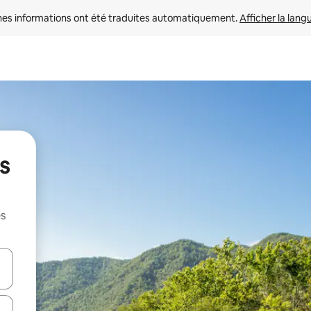
nes informations ont été traduites automatiquement. 
Afficher la lang
s
es
hes vers le haut et vers le bas pour les parcourir ou en appuyant et en fai