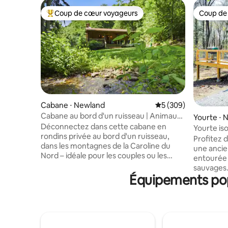
Coup de cœur voyageurs
Coup de
Coups de cœur voyageurs les plus appréciés
Coup de
Cabane ⋅ Newland
Évaluation moyenne s
5 (309)
Cabane au bord d'un ruisseau | Animaux
Yourte ⋅ 
acceptés | Pas de frais de ménage
Déconnectez dans cette cabane en
Yourte is
rondins privée au bord d'un ruisseau,
Meublée, 
Profitez 
dans les montagnes de la Caroline du
une ancie
Nord – idéale pour les couples ou les
entourée 
petites familles à la recherche d'une
sauvages.
escapade au calme. Réveillez-vous au
Équipements pop
une cuisin
son du ruisseau, prenez votre café sur la
complète,
terrasse et détendez-vous près de la
et la clim
cheminée ou du foyer extérieur. À
conforta
l'intérieur : des plafonds voûtés, du
sur un ma
parquet et un espace lumineux et
forme de 