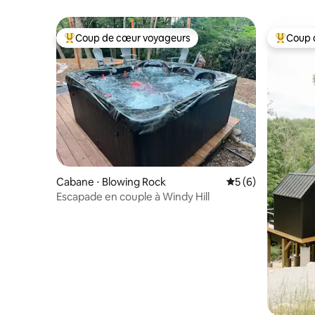
dans les
Coup de cœur voyageurs
Coup 
Coups de cœur voyageurs les plus appréciés
Coups de
Cabane ⋅ Blowing Rock
Évaluation moyenn
5 (6)
Escapade en couple à Windy Hill