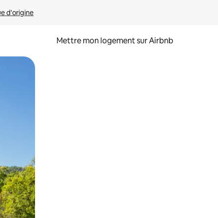
ue d'origine
Mettre mon logement sur Airbnb
sant glisser.