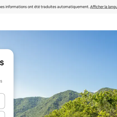
nes informations ont été traduites automatiquement. 
Afficher la lang
s
es
hes vers le haut et vers le bas pour les parcourir ou en appuyant et en fai