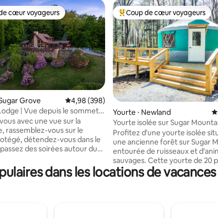
de cœur voyageurs
Coup de cœur voyageurs
 cœur voyageurs les plus appréciés
Coups de cœur voyageurs les p
ur la base de 309 commentaires : 5 sur 5
 Sugar Grove
Évaluation moyenne sur la base de 398 commen
4,98 (398)
Lodge | Vue depuis le sommet
Yourte ⋅ Newland
É
e, salle de jeux, jacuzzi
-vous avec une vue sur la
Yourte isolée sur Sugar Mounta
 rassemblez-vous sur le
Meublée, jacuzzi
Profitez d'une yourte isolée si
otégé, détendez-vous dans le
une ancienne forêt sur Sugar 
t passez des soirées autour du
entourée de ruisseaux et d'an
Skycrest Lodge est situé dans le
sauvages. Cette yourte de 20 p
ue Sugar Grove, à quelques
ulaires dans les locations de vacances
une cuisine équipée, une salle 
u centre-ville de Boone, des
complète, un jacuzzi privé, le 
 des restaurants et des
et la climatisation avec un poêle
sentiels du quotidien. Idéal
confortable. Dormez conforta
 familles, les groupes d'amis, les
sur un matelas en mousse à m
n montagne Capacité
forme de 12 pouces avec des d