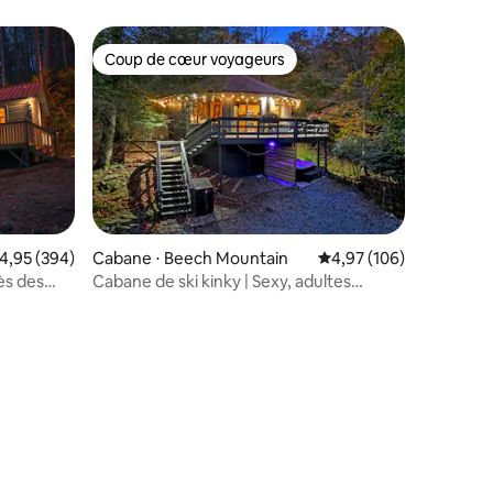
jeux + jacuzzi
Coup de cœur voyageurs
Coup de cœur voyageurs
valuation moyenne sur la base de 394 commentaires : 4,95 sur 5
4,95 (394)
Cabane ⋅ Beech Mountain
Évaluation moyenne sur
4,97 (106)
ès des
Cabane de ski kinky | Sexy, adultes
uniquement | Thème BDSM