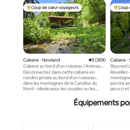
Coup de cœur voyageurs
Coup 
Coups de cœur voyageurs les plus appréciés
Coups de
Cabane ⋅ Newland
Évaluation moyenne s
5 (309)
Cabane ⋅
Cabane au bord d'un ruisseau | Animaux
Skycrest 
acceptés | Pas de frais de ménage
de la crêt
Déconnectez dans cette cabane en
Réveillez
rondins privée au bord d'un ruisseau,
montagne,
dans les montagnes de la Caroline du
porche pr
Nord – idéale pour les couples ou les
jacuzzi e
petites familles à la recherche d'une
foyer. Le 
escapade au calme. Réveillez-vous au
pittoresq
Équipements pop
son du ruisseau, prenez votre café sur la
minutes d
terrasse et détendez-vous près de la
magasins,
cheminée ou du foyer extérieur. À
services es
l'intérieur : des plafonds voûtés, du
pour : les
parquet et un espace lumineux et
escapades e