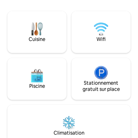
zones de détente extérieures : bar tiki,
gamme et une vue 
foyer avec hamacs et terrasse couverte.
et la salle à mang
Utilisation exclusive. Cette conversion
aménagés pour as
Airstream unique en son genre est
d'espace pour le
lumineuse, originale et confortable avec
sociaux. Distance jusqu'aux attractions
un poêle à bois, un lit King Size, un
locales : Plage priv
canapé-lit, une salle d'eau carrelée, une
100 m Duck Bay :
Cuisine
Wifi
cuisine complète et même une
1,5 km Lomond Sho
sonnette ! Le rétro rendu parfait.
classe mondiale - 
voiture
Stationnement
Piscine
gratuit sur place
Climatisation