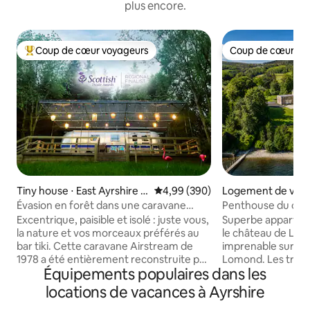
plus encore.
Coup de cœur voyageurs
Coup de cœur vo
Coups de cœur voyageurs les plus appréciés
Coup de cœur vo
Tiny house ⋅ East Ayrshire C
Évaluation moyenne sur la base 
4,99 (390)
Logement de vaca
ouncil
gyll and Bute Coun
Évasion en forêt dans une caravane
Penthouse du châ
Airstream
chambres vue spe
Excentrique, paisible et isolé : juste vous,
Superbe apparte
la nature et vos morceaux préférés au
le château de Lo
bar tiki. Cette caravane Airstream de
imprenable sur le
1978 a été entièrement reconstruite par
Lomond. Les trois chambres sont
Équipements populaires dans les
vos hôtes dans une clairière privée de
attenantes avec 
1/2 acre avec un ruisseau qui la traverse,
modernes, des lits
locations de vacances à Ayrshire
un bain à remous chauffé au bois, des
des draps en coto