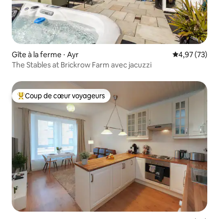
Gîte à la ferme ⋅ Ayr
Évaluation mo
4,97 (73)
The Stables at Brickrow Farm avec jacuzzi
Coup de cœur voyageurs
Coups de cœur voyageurs les plus appréciés