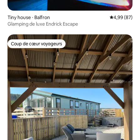
Tiny house ⋅ Balfron
Évaluation mo
4,99 (87)
Glamping de luxe Endrick Escape
Coup de cœur voyageurs
Coup de cœur voyageurs