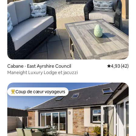
Cabane ⋅ East Ayrshire Council
Évaluation mo
4,93 (42)
Maneight Luxury Lodge et jacuzzi
Coup de cœur voyageurs
Coups de cœur voyageurs les plus appréciés