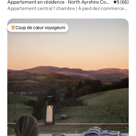
Appartement en résidence ⋅ North Ayrshire Cou
Évaluation
5 (66)
ncil
Appartement central 1 chambre | À pied des commerces,
pubs et gare
Coup de cœur voyageurs
Coups de cœur voyageurs les plus appréciés