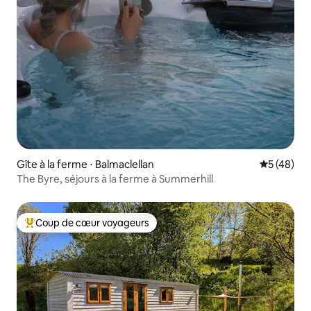
Gîte à la ferme ⋅ Balmaclellan
Évaluation
5 (48)
The Byre, séjours à la ferme à Summerhill
Coup de cœur voyageurs
Coups de cœur voyageurs les plus appréciés