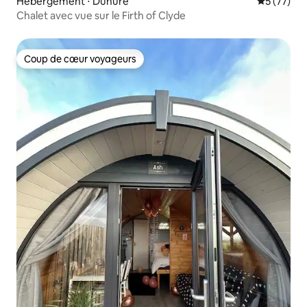
Hébergement ⋅ Dunure
Évaluation
5 (77)
Chalet avec vue sur le Firth of Clyde
Coup de cœur voyageurs
Coup de cœur voyageurs