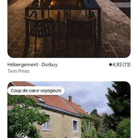
Hébergement ⋅ Durbuy
Évaluation mo
4,92 (73)
Twin Pines
Coup de cœur voyageurs
Coup de cœur voyageurs