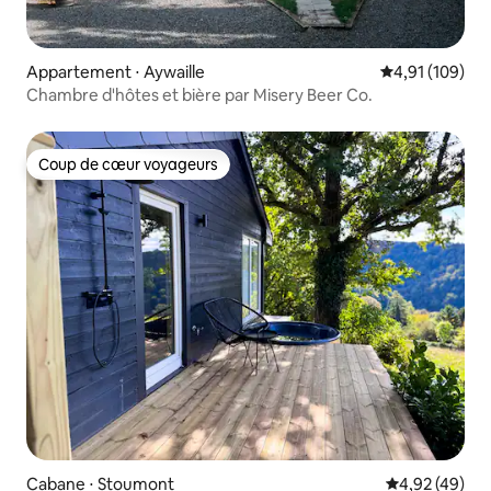
Appartement ⋅ Aywaille
Évaluation moy
4,91 (109)
Chambre d'hôtes et bière par Misery Beer Co.
Coup de cœur voyageurs
Coup de cœur voyageurs
Cabane ⋅ Stoumont
Évaluation mo
4,92 (49)