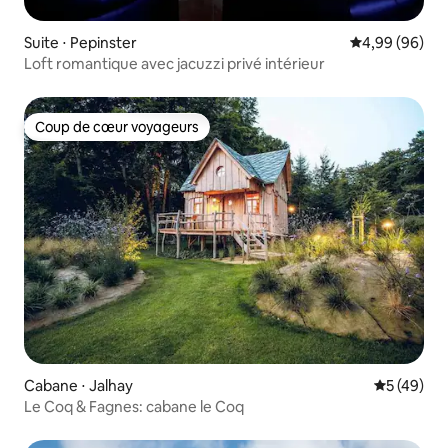
Suite ⋅ Pepinster
Évaluation mo
4,99 (96)
Loft romantique avec jacuzzi privé intérieur
Coup de cœur voyageurs
Coup de cœur voyageurs
Cabane ⋅ Jalhay
Évaluation
5 (49)
Le Coq & Fagnes: cabane le Coq