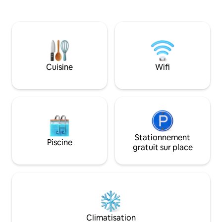
entoure, tandis que les commerces et
les restaurants sont à quelques minutes
en voiture. À proximité : Ninlingspo
Circuit de Spa-Francorchamps De
nombreux sentiers de randonnée
pédestre et cyclables Ce chalet offre la
combinaison parfaite de tranquillité, de
Cuisine
Wifi
confort et d'un excellent emplacement.
Stationnement
Piscine
gratuit sur place
Climatisation