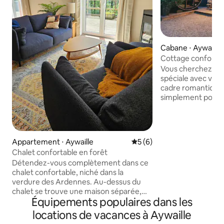
Cabane ⋅ Aywaille
Cottage confortab
sauna dans une ré
Vous cherchez à c
spéciale avec votr
cadre romantique 
simplement pour p
pour échapper aux 
Alors venez dans c
confortable et no
équipé d'un grand 
Appartement ⋅ Aywaille
Évaluation moyenne sur la 
5 (6)
disponible toute l'
Chalet confortable en forêt
caché des regards,
Détendez-vous complètement dans ce
magnifique Ninglin
chalet confortable, niché dans la
l'Amblève, assur
verdure des Ardennes. Au-dessus du
sentiers de rando
chalet se trouve une maison séparée,
environnement mer
Équipements populaires dans les
mais le chalet dispose de sa propre
des Ardennes belg
entrée et d'une terrasse privée. Profitez
locations de vacances à Aywaille
de la tranquillité de la forêt qui vous