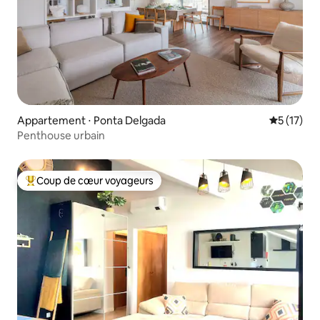
Appartement ⋅ Ponta Delgada
Évaluation
5 (17)
Penthouse urbain
Coup de cœur voyageurs
Coups de cœur voyageurs les plus appréciés