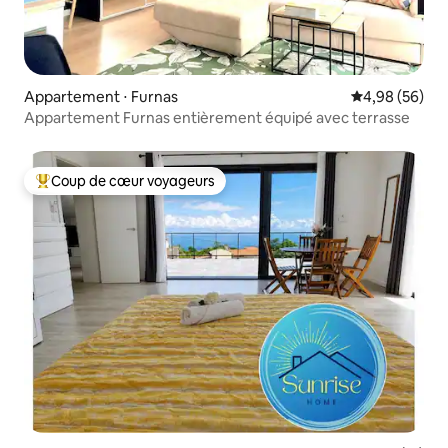
Appartement ⋅ Furnas
Évaluation mo
4,98 (56)
Appartement Furnas entièrement équipé avec terrasse
Coup de cœur voyageurs
Coups de cœur voyageurs les plus appréciés