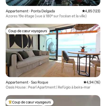
Appartement ⋅ Ponta Delgada
Évaluation moy
4,85 (123)
Azores 19e étage (vue à 180º sur l'océan et la ville)
Coup de cœur voyageurs
Coup de cœur voyageurs
Appartement ⋅ Sao Roque
Évaluation mo
4,94 (16)
Oasis House : Pearl Apartment | Refúgio à beira-mar
Coup de cœur voyageurs
Coups de cœur voyageurs les plus appréciés