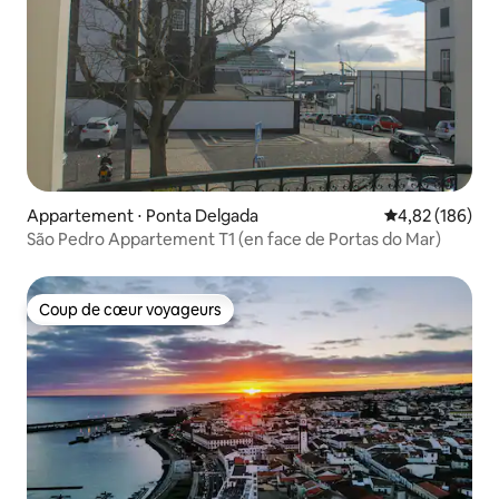
Appartement ⋅ Ponta Delgada
Évaluation moy
4,82 (186)
São Pedro Appartement T1 (en face de Portas do Mar)
Coup de cœur voyageurs
Coup de cœur voyageurs