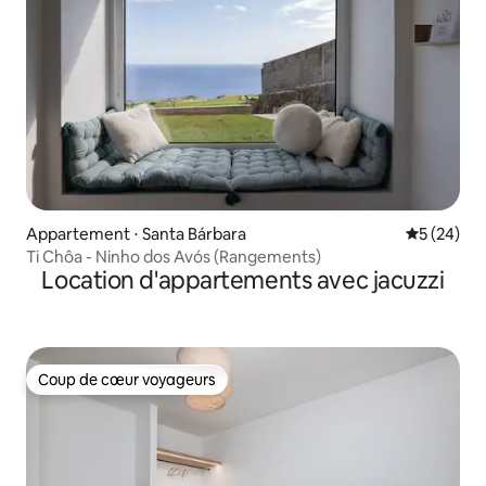
Appartement ⋅ Santa Bárbara
Évaluation
5 (24)
Ti Chôa - Ninho dos Avós (Rangements)
Location d'appartements avec jacuzzi
Coup de cœur voyageurs
Coup de cœur voyageurs