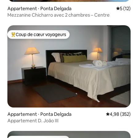
Appartement ⋅ Ponta Delgada
Évaluation
5 (12)
Mezzanine Chicharro avec 2 chambres – Centre
Coup de cœur voyageurs
Coups de cœur voyageurs les plus appréciés
Appartement ⋅ Ponta Delgada
Évaluation moy
4,98 (352)
Appartement D. João III