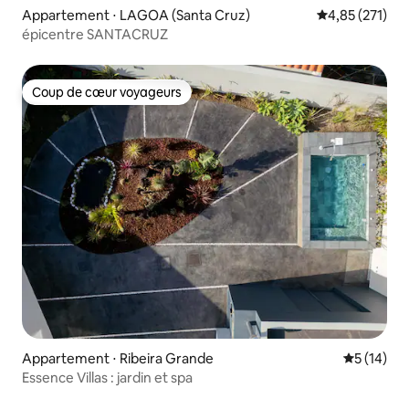
Appartement ⋅ LAGOA (Santa Cruz)
Évaluation moy
4,85 (271)
épicentre SANTACRUZ
Coup de cœur voyageurs
Coup de cœur voyageurs
Appartement ⋅ Ribeira Grande
Évaluation
5 (14)
Essence Villas : jardin et spa