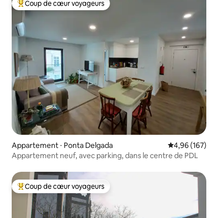
Coup de cœur voyageurs
Coups de cœur voyageurs les plus appréciés
Appartement ⋅ Ponta Delgada
Évaluation moy
4,96 (167)
Appartement neuf, avec parking, dans le centre de PDL
Coup de cœur voyageurs
Coups de cœur voyageurs les plus appréciés