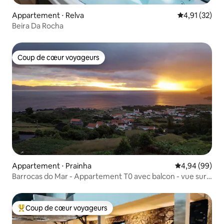
Appartement ⋅ Relva
Évaluation mo
4,91 (32)
Beira Da Rocha
Coup de cœur voyageurs
Coup de cœur voyageurs
Appartement ⋅ Prainha
Évaluation mo
4,94 (99)
Barrocas do Mar - Appartement T0 avec balcon - vue sur
la mer
Coup de cœur voyageurs
Coups de cœur voyageurs les plus appréciés