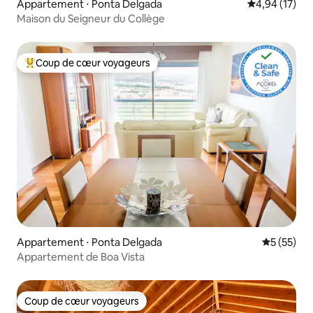
Appartement ⋅ Ponta Delgada
Évaluation mo
4,94 (17)
Maison du Seigneur du Collège
Coup de cœur voyageurs
Coups de cœur voyageurs les plus appréciés
Appartement ⋅ Ponta Delgada
Évaluation
5 (55)
Appartement de Boa Vista
Coup de cœur voyageurs
Coup de cœur voyageurs