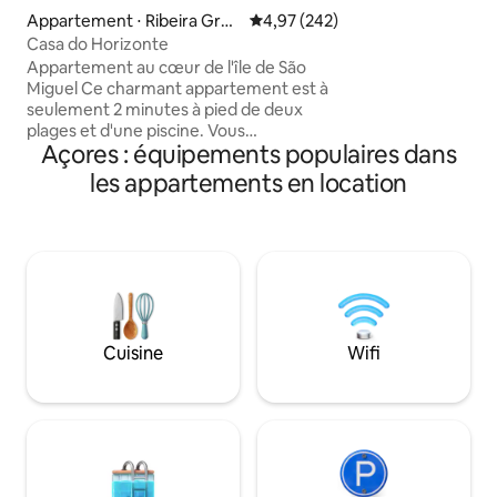
facile à l'embléma
Appartement ⋅ Ribeira Gran
Évaluation moyenne sur la base 
4,97 (242)
Nostra, aux bains 
de
Casa do Horizonte
luxuriants et aux 
Appartement au cœur de l'île de São
L'appartement co
Miguel Ce charmant appartement est à
entièrement équip
seulement 2 minutes à pied de deux
un espace de trava
plages et d'une piscine. Vous
une connexion Wi-
Açores : équipements populaires dans
apprécierez la vue et la rue animée avec
des restaurants et des bars. Un
les appartements en location
supermarché se trouve de l'autre côté
de la route, à moins d'une minute.
L'appartement entier vous est loué
exclusivement, vous garantissant toute
l'intimité dont vous avez besoin pour un
séjour parfait. Réservez cet
appartement moderne, propre et
confortable, et vous tomberez sous le
Cuisine
Wifi
charme de l'espace et de
l'emplacement.