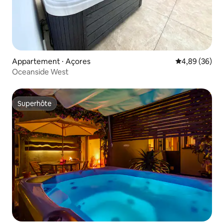
Appartement ⋅ Açores
Évaluation mo
4,89 (36)
Oceanside West
Superhôte
Superhôte