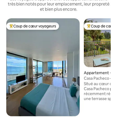
très bien notés pour leur emplacement, leur propreté
et bien plus encore.
Coup de cœur voyageurs
Coup de cœur 
Coups de cœur voyageurs les plus appréciés
Coups de cœur vo
Appartement ⋅ Fu
Casa Pacheco – F
Situé au cœur de l
Casa Pacheco pro
récemment rénové 
une terrasse spaci
ceux qui recherch
de confort et de nat
emplacement privi