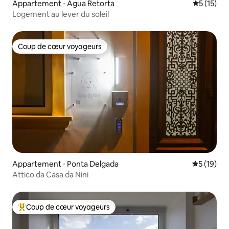
Appartement ⋅ Agua Retorta
Évaluation
5 (15)
Logement au lever du soleil
Coup de cœur voyageurs
Coup de cœur voyageurs
Appartement ⋅ Ponta Delgada
Évaluation
5 (19)
Attico da Casa da Nini
Coup de cœur voyageurs
Coups de cœur voyageurs les plus appréciés