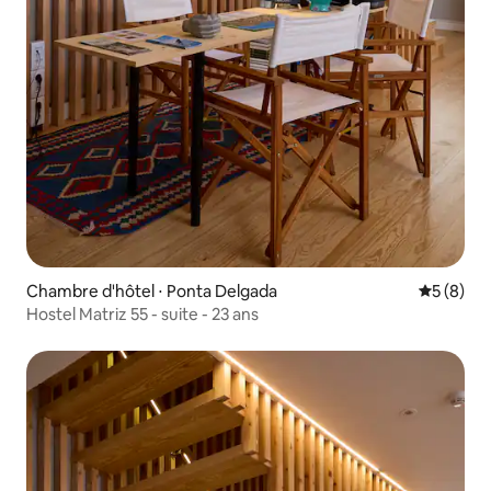
Chambre d'hôtel ⋅ Ponta Delgada
Évaluatio
5 (8)
Hostel Matriz 55 - suite - 23 ans