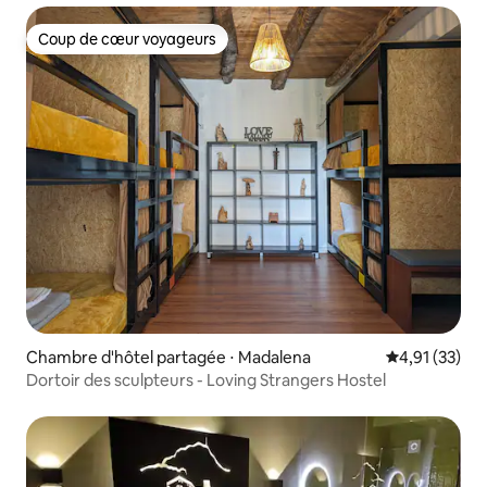
Coup de cœur voyageurs
Coup de cœur voyageurs
Chambre d'hôtel partagée ⋅ Madalena
Évaluation mo
4,91 (33)
Dortoir des sculpteurs - Loving Strangers Hostel