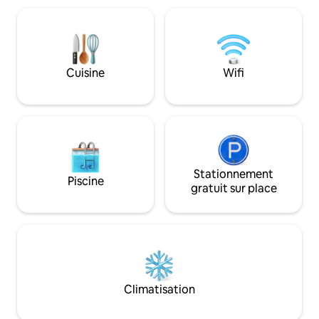
ne possède pas de balcon ni de vue sur
entièrement nature
l’océan. Il y a un peu de bruit dans la rue.
coton de luxe. La
Une cuisine commune avec tout le
hauts plafonds ty
nécessaire pour cuisiner est disponible
maisons dans les années
en bas.
la mer + Vue sur 
Cuisine
Wifi
Stationnement
Piscine
gratuit sur place
Climatisation