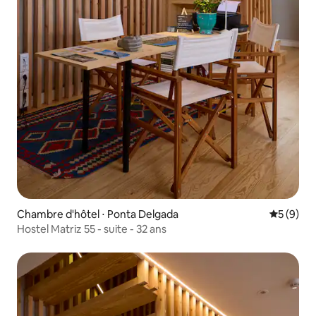
Chambre d'hôtel ⋅ Ponta Delgada
Évaluatio
5 (9)
Hostel Matriz 55 - suite - 32 ans