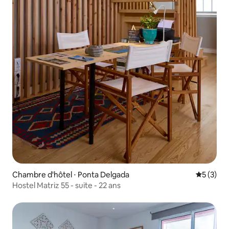
Chambre d'hôtel ⋅ Ponta Delgada
Évaluatio
5 (3)
Hostel Matriz 55 - suite - 22 ans