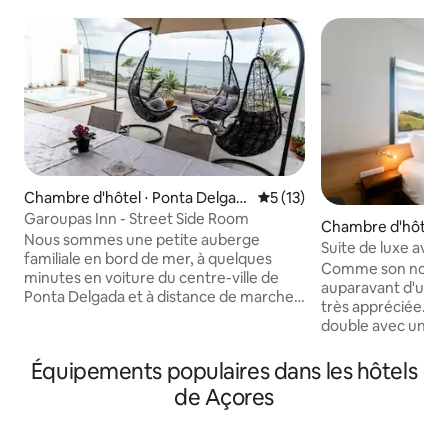
Chambre d'hôtel ⋅ Ponta Delgad
Évaluation moyenne sur la b
5 (13)
a
Garoupas Inn - Street Side Room
Chambre d'hôtel ⋅
Nous sommes une petite auberge
Suite de luxe avec 
familiale en bord de mer, à quelques
partielle sur l'océa
Comme son nom l'in
minutes en voiture du centre-ville de
auparavant d'une 
Ponta Delgada et à distance de marche
très appréciée. U
de restaurants et de plages. Profitez de
double avec une vue
lits queen size américains, de la
avec l'océan Atlan
climatisation, de la télévision par câble,
sens. Les lève-tô
Équipements populaires dans les hôtels
des ports USB de chevet et des salles de
par des levers de s
bain privées. Détendez-vous dans le
de Açores
la vue sur la mer. Un lit king size de 180
jacuzzi sur la terrasse donnant sur la
cm (6 pieds) vous 
mer. Cette chambre donne sur la rue et
somptueux matela