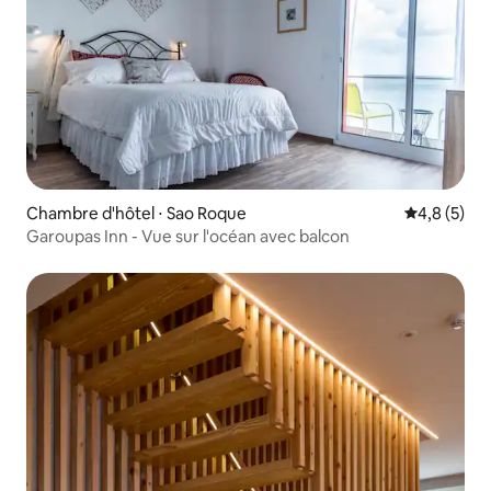
Chambre d'hôtel ⋅ Sao Roque
Évaluation 
4,8 (5)
Garoupas Inn - Vue sur l'océan avec balcon