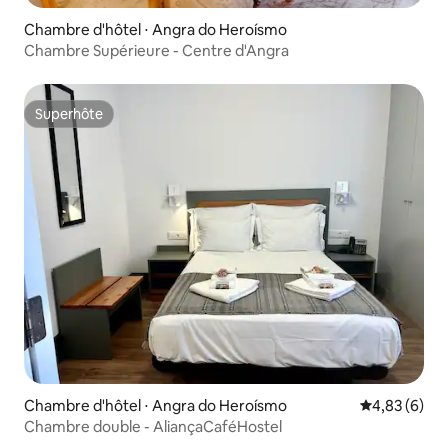
Chambre d'hôtel ⋅ Angra do Heroísmo
Chambre Supérieure - Centre d'Angra
Superhôte
Superhôte
Chambre d'hôtel ⋅ Angra do Heroísmo
Évaluation m
4,83 (6)
Chambre double - AliançaCaféHostel