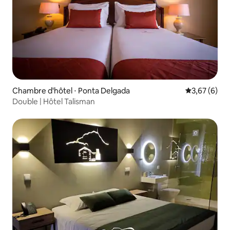
Chambre d'hôtel ⋅ Ponta Delgada
Évaluation m
3,67 (6)
Double | Hôtel Talisman