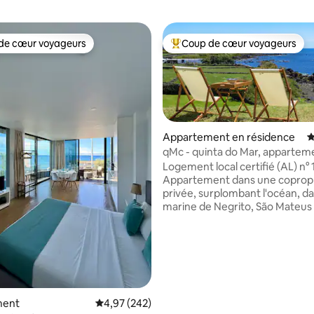
de cœur voyageurs
Coup de cœur voyageurs
 cœur voyageurs les plus appréciés
Coups de cœur voyageurs les p
Appartement en résidence
É
qMc - quinta do Mar, appartem
Logement local certifié (AL) n° 
Appartement dans une coprop
la base de 176 commentaires : 4,98 sur 5
privée, surplombant l'océan, da
marine de Negrito, São Mateus
Calheta, à 10 minutes d'Angra 
Heroísmo (ville classée au patr
mondial). Exclusif pour ceux qui
recherchent la qualité, la tranqui
confort et la sécurité, au milieu
environnement naturel, avec 
excellente vue sur la mer, la m
ment
Évaluation moyenne sur la base de 242 commen
4,97 (242)
un accès privé à la zone marine