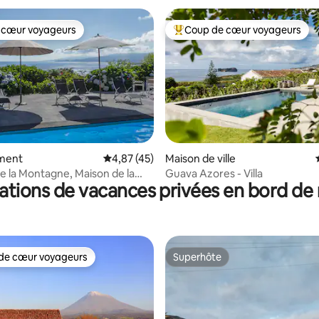
 cœur voyageurs
Coup de cœur voyageurs
 cœur voyageurs
Coups de cœur voyageurs les p
 la base de 113 commentaires : 4,92 sur 5
ment
Évaluation moyenne sur la base de 45 comme
4,87 (45)
Maison de ville
e la Montagne, Maison de la
Guava Azores - Villa
ations de vacances privées en bord de
e
de cœur voyageurs
Superhôte
 cœur voyageurs les plus appréciés
Superhôte