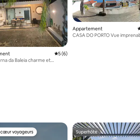
Appartement
É
CASA DO PORTO Vue imprenab
l'emplacement
 la base de 112 commentaires : 4,97 sur 5
ment
Évaluation moyenne sur la base de 6 co
5 (6)
rna da Baleia charme et
 100 m de l'océan
 cœur voyageurs
Superhôte
 cœur voyageurs
Superhôte