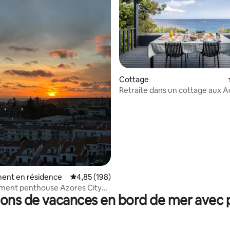
Cottage
Retraite dans un cottage aux A
 la base de 123 commentaires : 4,85 sur 5
ent en résidence
Évaluation moyenne sur la base de 198 commen
4,85 (198)
ement penthouse Azores City
ions de vacances en bord de mer avec p