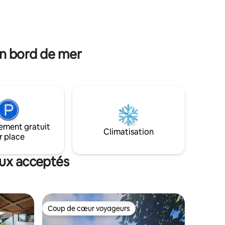
Franca do Campo. Il y a plusieurs pistes à
t sud,
partir des environs de la maison. Située
e Brasil
sur la côte sud de l'île de São Miguel, avec
un accès facile à Ponta Delgada.
en bord de mer
ement gratuit
Climatisation
r place
aux acceptés
Coup de cœur voyageurs
Coup de cœur voyageurs