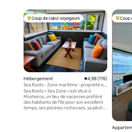
Coup de cœur voyageurs
Coup 
Coups de cœur voyageurs les plus appréciés
Coups de
Hébergement
Évaluation moyenne sur 
4,98 (176)
Sea Roots - Zone maritime - propriété en
bord de mer
Sea Roots « Sea Zone » est situé à
Mosteiros, un lieu de vacances préféré
des habitants de l'île pour son excellent
temps, ses piscines rocheuses, sa pêche,
sa plongée et les incroyables couchers
de soleil, qui ne peuvent être
contemplés que depuis la pointe ouest.
Apparte
Elle peut accueillir confortablement