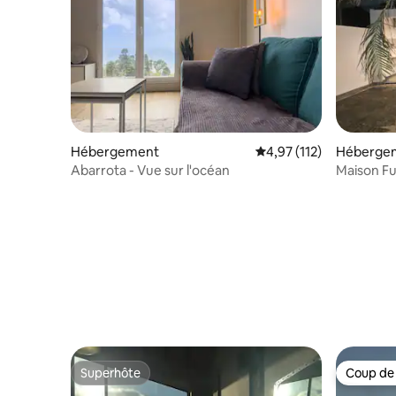
Hébergement
Évaluation moyenne sur
4,97 (112)
Héberge
Abarrota - Vue sur l'océan
Maison Fu
confort à
Superhôte
Coup de
Superhôte
Coup de