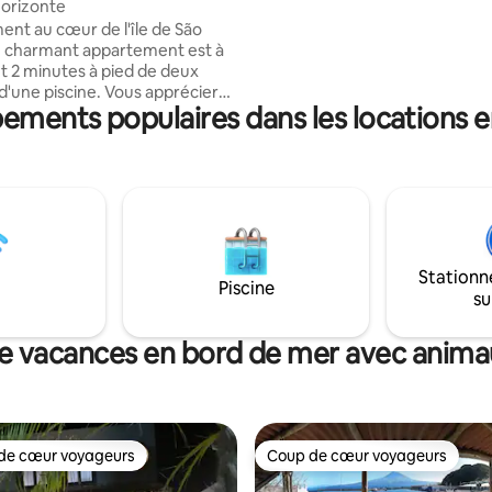
orizonte
Negrito Exposition solaire est e
nt au cœur de l'île de São
surplombant le Negrito, le Mont
et Oceano.
 2 minutes à pied de deux
 d'une piscine. Vous apprécierez
pements populaires dans les locations 
 la rue animée avec des
ts et des bars. Un supermarché
de l'autre côté de la route, à
ute. L'appartement
us est loué exclusivement, vous
nt toute l'intimité dont vous
n pour un séjour parfait.
 cet appartement moderne,
Stationn
 confortable, et vous tomberez
Piscine
su
harme de l'espace et de
ement.
e vacances en bord de mer avec anim
de cœur voyageurs
Coup de cœur voyageurs
 cœur voyageurs les plus appréciés
Coup de cœur voyageurs