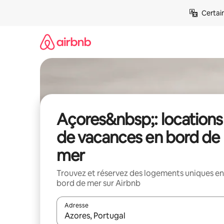
Aller
Certai
directement
au
contenu
Açores&nbsp;: locations
de vacances en bord de
mer
Trouvez et réservez des logements uniques en
bord de mer sur Airbnb
Adresse
Lorsque les résultats s'affichent, utilisez les flèc