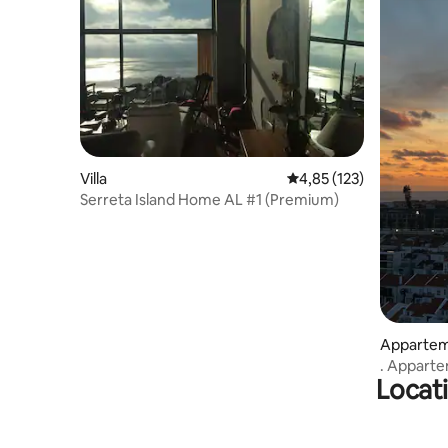
Villa
Évaluation moyenne sur
4,85 (123)
Serreta Island Home AL #1 (Premium)
Appartem
. Appart
Locat
Sky