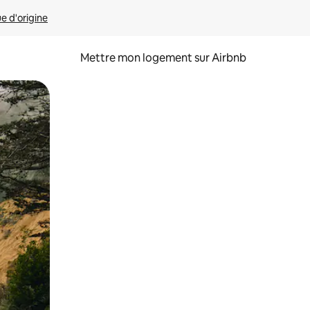
ue d'origine
Mettre mon logement sur Airbnb
sant glisser.