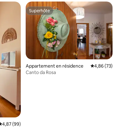
Superhôte
Superhôte
taires : 4,96 sur 5
Appartement en résidence
Évaluation moyenne su
4,86 (73)
Canto da Rosa
Évaluation moyenne sur la base de 99 commentaires : 4,87 sur 5
4,87 (99)