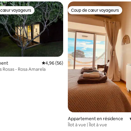
 cœur voyageurs
Coup de cœur voyageurs
 cœur voyageurs
Coup de cœur voyageurs
ment
Évaluation moyenne sur la base de 56 commen
4,96 (56)
s Rosas - Rosa Amarela
r la base de 18 commentaires : 4,94 sur 5
Appartement en résidence
Îlot à vue | Îlot à vue