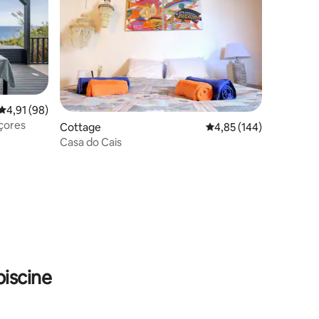
Évaluation moyenne sur la base de 98 commentaires : 4,91 sur 5
4,91 (98)
çores
Cottage
Évaluation moyenne sur
4,85 (144)
Casa do Cais
taires : 4,85 sur 5
iscine