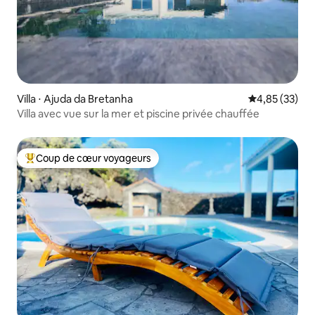
Villa ⋅ Ajuda da Bretanha
Évaluation mo
4,85 (33)
Villa avec vue sur la mer et piscine privée chauffée
Coup de cœur voyageurs
Coups de cœur voyageurs les plus appréciés