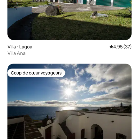
Villa ⋅ Lagoa
Évaluation mo
4,95 (37)
Villa Ana
Coup de cœur voyageurs
Coup de cœur voyageurs