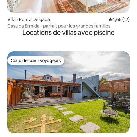
Villa ⋅ Ponta Delgada
Évaluation mo
4,65 (17)
Casa da Ermida - parfait pour les grandes familles
Locations de villas avec piscine
Coup de cœur voyageurs
Coup de cœur voyageurs