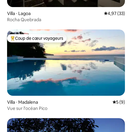
Villa ⋅ Lagoa
Évaluation mo
4,97 (33)
Rocha Quebrada
Coup de cœur voyageurs
Coups de cœur voyageurs les plus appréciés
Villa ⋅ Madalena
Évaluatio
5 (9)
Vue sur l'océan Pico