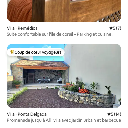
Villa ⋅ Remédios
Évaluatio
5 (7)
Suite confortable sur l'île de corail – Parking et cuisine
complète
Coup de cœur voyageurs
Coups de cœur voyageurs les plus appréciés
Villa ⋅ Ponta Delgada
Évaluation
5 (14)
Promenade jusqu'à All : villa avec jardin urbain et barbecue