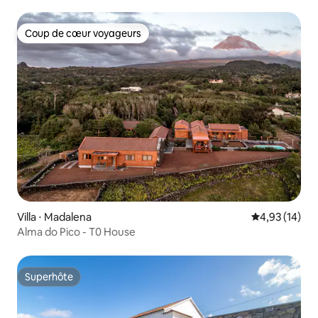
Coup de cœur voyageurs
Coup de cœur voyageurs
Villa ⋅ Madalena
Évaluation mo
4,93 (14)
Alma do Pico - T0 House
Superhôte
Superhôte