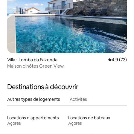
Villa ⋅ Lomba da Fazenda
Évaluation m
4,9 (73)
Maison d'hôtes Green View
Destinations à découvrir
Autres types de logements
Activités
Locations d'appartements
Locations de bateaux
Açores
Açores