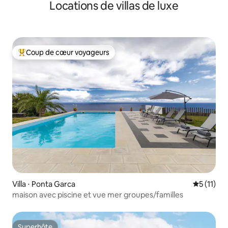
Locations de villas de luxe
Coup de cœur voyageurs
Coups de cœur voyageurs les plus appréciés
Villa ⋅ Ponta Garca
Évaluatio
5 (11)
maison avec piscine et vue mer groupes/familles
Superhôte