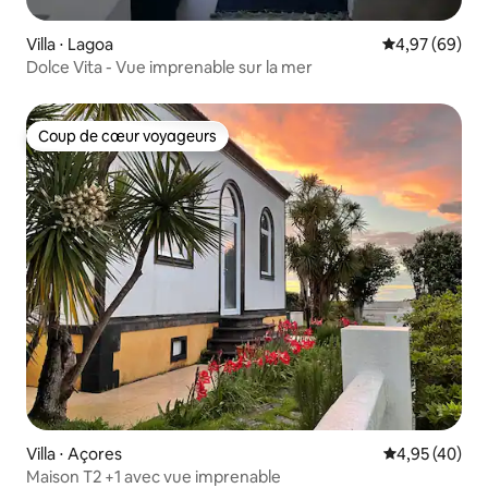
Villa ⋅ Lagoa
Évaluation mo
4,97 (69)
Dolce Vita - Vue imprenable sur la mer
Coup de cœur voyageurs
Coup de cœur voyageurs
Villa ⋅ Açores
Évaluation mo
4,95 (40)
Maison T2 +1 avec vue imprenable