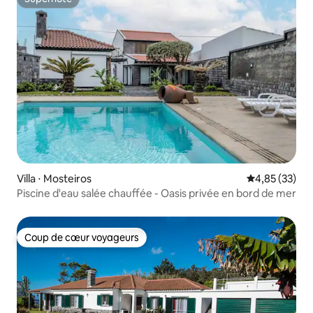
Superhôte
Villa ⋅ Mosteiros
Évaluation mo
4,85 (33)
Piscine d'eau salée chauffée - Oasis privée en bord de mer
Coup de cœur voyageurs
Coup de cœur voyageurs