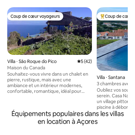
Coup de cœur voyageurs
Coup de cœur 
Coup de cœur voyageurs
Coups de cœur vo
Villa ⋅ São Roque do Pico
Évaluation moyenne sur la b
5 (42)
Maison du Canada
Souhaitez-vous vivre dans un chalet en
Villa ⋅ Santana
pierre, rustique, mais avec une
3 chambres avec p
ambiance et un intérieur modernes,
climatisation et v
Oubliez vos souci
confortable, romantique, idéal pour
l'océan
serein. Casa NamaStay est nichée dans
deux personnes avec une vue
un village pittore
imprenable ? Vous êtes au bon endroit,
piscine à débord
c'est ici. Il y a une terrasse avec des
Équipements populaires dans les villas
vue panoramique, 
chaises longues, un barbecue en pierre,
avec un mur de ve
la vue complète sur l'île de São Jorge et
en location à Açores
complètement de la
le canal. De son côté gauche, les falaises
terrasse pour une
des paroisses de São Roque, Praínha et