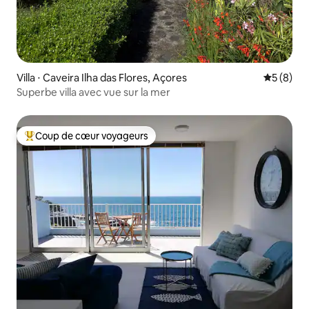
Villa ⋅ Caveira Ilha das Flores, Açores
Évaluatio
5 (8)
Superbe villa avec vue sur la mer
Coup de cœur voyageurs
Coups de cœur voyageurs les plus appréciés