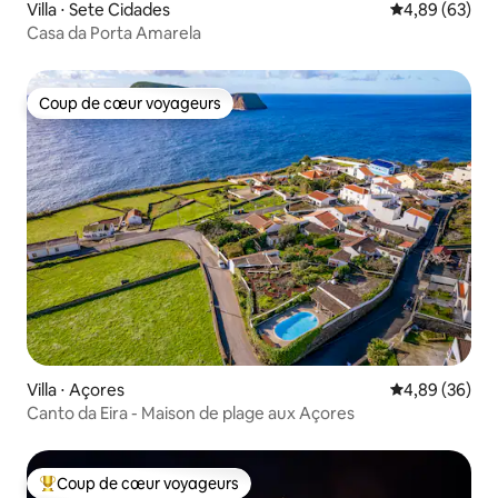
Villa ⋅ Sete Cidades
Évaluation mo
4,89 (63)
Casa da Porta Amarela
Coup de cœur voyageurs
Coup de cœur voyageurs
Villa ⋅ Açores
Évaluation mo
4,89 (36)
Canto da Eira - Maison de plage aux Açores
Coup de cœur voyageurs
Coups de cœur voyageurs les plus appréciés