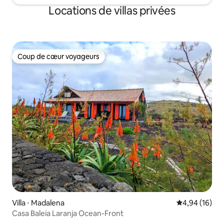
Locations de villas privées
Coup de cœur voyageurs
Coup de cœur voyageurs
Villa ⋅ Madalena
Évaluation mo
4,94 (16)
Casa Baleia Laranja Ocean-Front