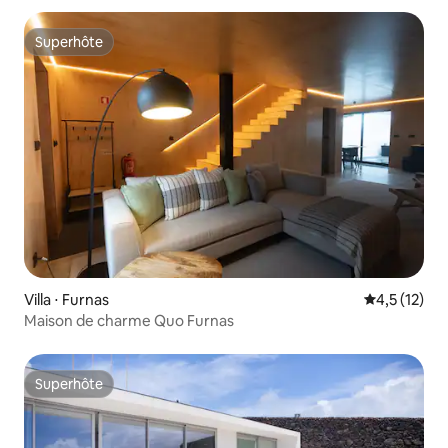
Superhôte
Superhôte
Villa ⋅ Furnas
Évaluation m
4,5 (12)
Maison de charme Quo Furnas
Superhôte
Superhôte