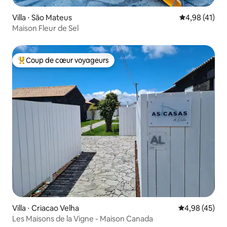
Villa ⋅ São Mateus
Évaluation mo
4,98 (41)
Maison Fleur de Sel
Coup de cœur voyageurs
Coups de cœur voyageurs les plus appréciés
Villa ⋅ Criacao Velha
Évaluation mo
4,98 (45)
Les Maisons de la Vigne - Maison Canada