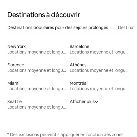
Destinations à découvrir
Destinations populaires pour des séjours prolongés
Destinati
New York
Barcelone
Locations moyenne et longue durée
Locations moyenne et longue durée
Florence
Athènes
Locations moyenne et longue durée
Locations moyenne et longue durée
Miami
Montréal
Locations moyenne et longue durée
Locations moyenne et longue durée
Seattle
Afficher plus
Locations moyenne et longue durée
* Des exclusions peuvent s'appliquer en fonction des zones