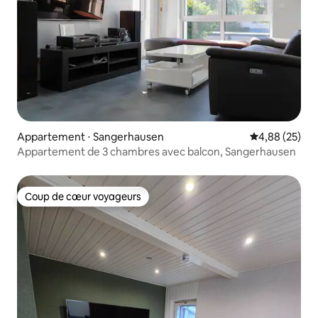
Appartement ⋅ Sangerhausen
Évaluation mo
4,88 (25)
Appartement de 3 chambres avec balcon, Sangerhausen
Coup de cœur voyageurs
Coup de cœur voyageurs