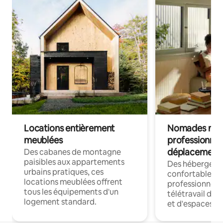
Locations entièrement
Nomades num
meublées
professionnel
déplacement
Des cabanes de montagne
paisibles aux appartements
Des hébergem
urbains pratiques, ces
confortables p
locations meublées offrent
professionnels
tous les équipements d'un
télétravail dis
logement standard.
et d'espaces de