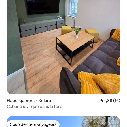
Hébergement ⋅ Kelbra
Évaluation mo
4,88 (16)
Cabane idyllique dans la forêt
Coup de cœur voyageurs
Coup de cœur voyageurs