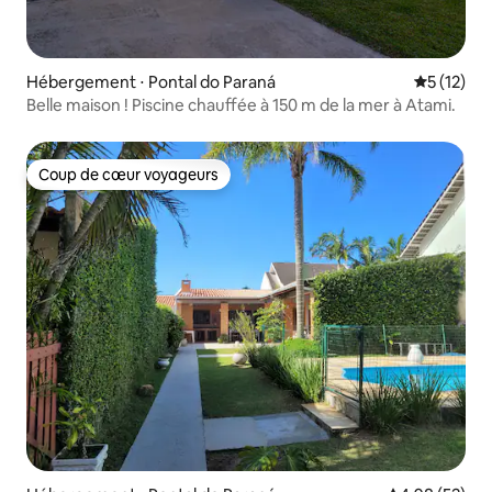
Hébergement ⋅ Pontal do Paraná
Évaluation
5 (12)
Belle maison ! Piscine chauffée à 150 m de la mer à Atami.
Coup de cœur voyageurs
Coup de cœur voyageurs