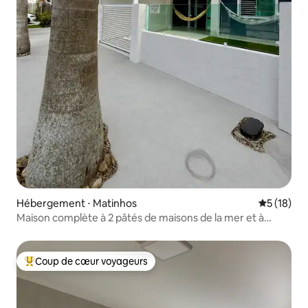
Hébergement ⋅ Matinhos
Évaluation
5 (18)
Maison complète à 2 pâtés de maisons de la mer et à
proximité de tout !
Coup de cœur voyageurs
Coups de cœur voyageurs les plus appréciés