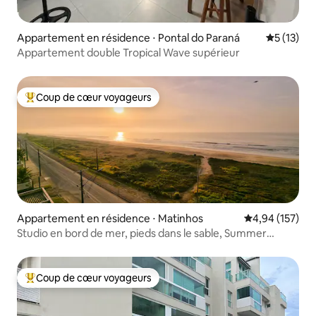
Appartement en résidence ⋅ Pontal do Paraná
Évaluation
5 (13)
Appartement double Tropical Wave supérieur
Coup de cœur voyageurs
Coups de cœur voyageurs les plus appréciés
Appartement en résidence ⋅ Matinhos
Évaluation moy
4,94 (157)
Studio en bord de mer, pieds dans le sable, Summer
Dream
Coup de cœur voyageurs
Coups de cœur voyageurs les plus appréciés