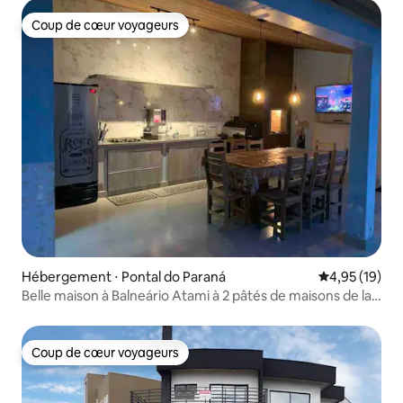
Coup de cœur voyageurs
Coup de cœur voyageurs
Hébergement ⋅ Pontal do Paraná
Évaluation mo
4,95 (19)
Belle maison à Balneário Atami à 2 pâtés de maisons de la
mer
Coup de cœur voyageurs
Coup de cœur voyageurs