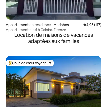
Appartement en résidence ⋅ Matinhos
Évaluation moy
4,95 (117)
Appartement neuf à Caioba. Firenze
Location de maisons de vacances
adaptées aux familles
Coup de cœur voyageurs
Coups de cœur voyageurs les plus appréciés