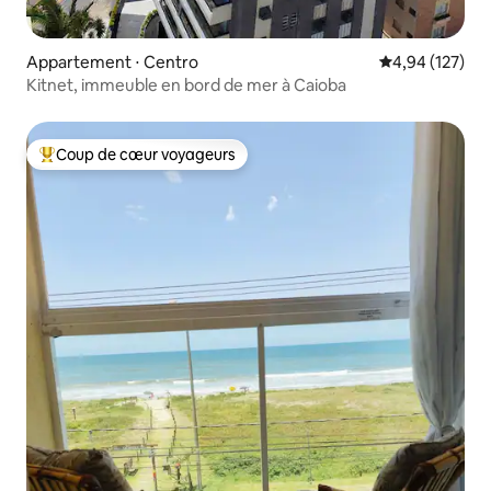
Appartement ⋅ Centro
Évaluation moy
4,94 (127)
Kitnet, immeuble en bord de mer à Caioba
Coup de cœur voyageurs
Coups de cœur voyageurs les plus appréciés