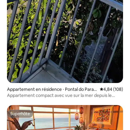
Appartement en résidence ⋅ Pontal do Paran
Évaluation moy
4,84 (108)
á
Appartement compact avec vue sur la mer depuis le
balcon
Superhôte
Superhôte