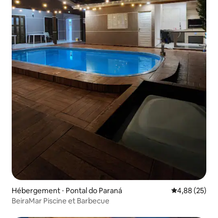
Hébergement ⋅ Pontal do Paraná
Évaluation mo
4,88 (25)
BeiraMar Piscine et Barbecue