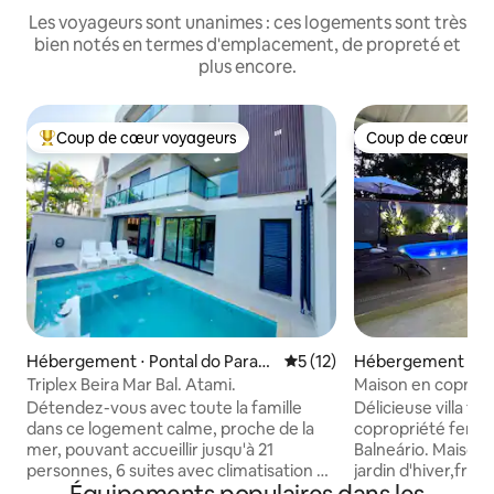
Les voyageurs sont unanimes : ces logements sont très
bien notés en termes d'emplacement, de propreté et
plus encore.
Coup de cœur voyageurs
Coup de cœur vo
Coups de cœur voyageurs les plus appréciés
Coup de cœur vo
Hébergement ⋅ Pontal do Paran
Évaluation moyenne sur la b
5 (12)
Hébergement ⋅ Po
á
aná
Triplex Beira Mar Bal. Atami.
Maison en copropr
espace gourmet et
Détendez-vous avec toute la famille
Délicieuse villa fa
dans ce logement calme, proche de la
copropriété ferm
mer, pouvant accueillir jusqu'à 21
Balneário. Maison
personnes, 6 suites avec climatisation et
jardin d'hiver,frai
télévision connectée, Internet dans
tous les espaces in