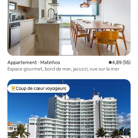
Appartement ⋅ Matinhos
Évaluation mo
4,89 (55)
Espace gourmet, bord de mer, jacuzzi, vue sur la mer
Coup de cœur voyageurs
Coups de cœur voyageurs les plus appréciés