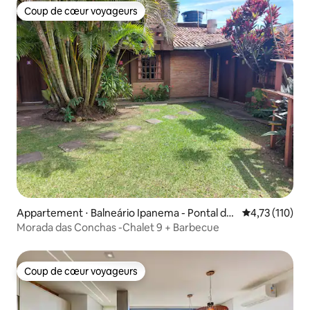
Coup de cœur voyageurs
Coup de cœur voyageurs
Appartement ⋅ Balneário Ipanema - Pontal do
Évaluation moy
4,73 (110)
Parana
Morada das Conchas -Chalet 9 + Barbecue
Coup de cœur voyageurs
Coup de cœur voyageurs