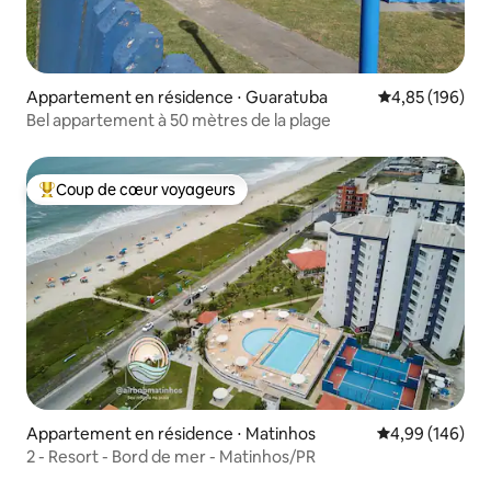
Appartement en résidence ⋅ Guaratuba
Évaluation moy
4,85 (196)
Bel appartement à 50 mètres de la plage
Coup de cœur voyageurs
Coups de cœur voyageurs les plus appréciés
Appartement en résidence ⋅ Matinhos
Évaluation moy
4,99 (146)
2 - Resort - Bord de mer - Matinhos/PR