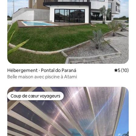
Hébergement ⋅ Pontal do Paraná
Évaluation
5 (10)
Belle maison avec piscine à Atami
Coup de cœur voyageurs
Coup de cœur voyageurs