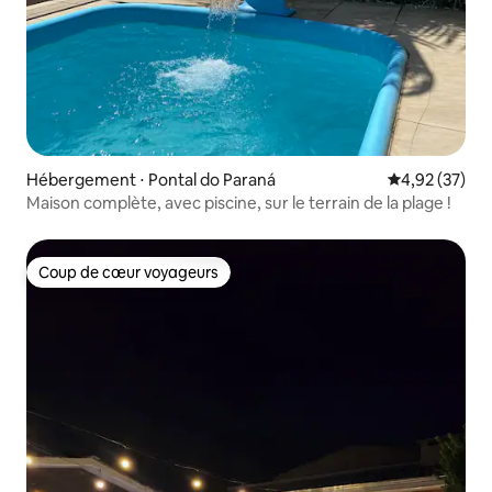
Hébergement ⋅ Pontal do Paraná
Évaluation mo
4,92 (37)
Maison complète, avec piscine, sur le terrain de la plage !
Coup de cœur voyageurs
Coup de cœur voyageurs