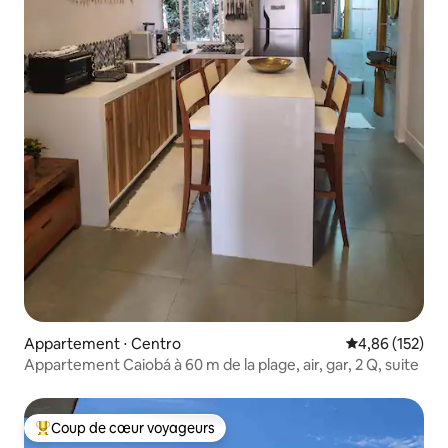
Appartement ⋅ Centro
Évaluation moy
4,86 (152)
Appartement Caiobá à 60 m de la plage, air, gar, 2 Q, suite
Coup de cœur voyageurs
Coups de cœur voyageurs les plus appréciés