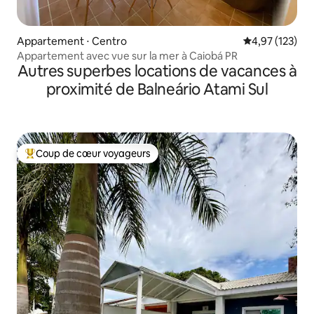
Appartement ⋅ Centro
Évaluation moy
4,97 (123)
Appartement avec vue sur la mer à Caiobá PR
Autres superbes locations de vacances à
proximité de Balneário Atami Sul
Coup de cœur voyageurs
Coups de cœur voyageurs les plus appréciés