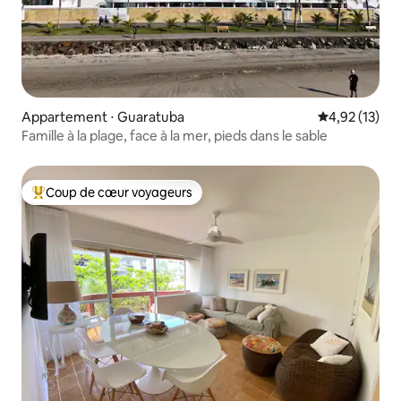
Appartement ⋅ Guaratuba
Évaluation mo
4,92 (13)
Famille à la plage, face à la mer, pieds dans le sable
Coup de cœur voyageurs
Coups de cœur voyageurs les plus appréciés