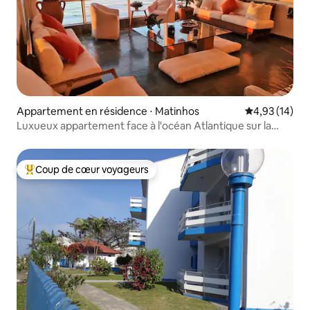
Appartement en résidence ⋅ Matinhos
Évaluation mo
4,93 (14)
Luxueux appartement face à l'océan Atlantique sur la
plage de Caiobá.
Coup de cœur voyageurs
Coups de cœur voyageurs les plus appréciés