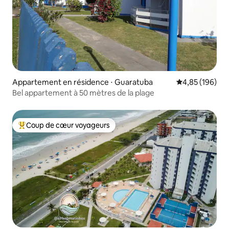
Appartement en résidence ⋅ Guaratuba
Évaluation moy
4,85 (196)
Bel appartement à 50 mètres de la plage
Coup de cœur voyageurs
Coups de cœur voyageurs les plus appréciés