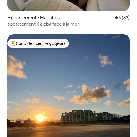
Appartement ⋅ Matinhos
Évaluation
5 (33)
appartement Caiobá face à la mer
Coup de cœur voyageurs
Coups de cœur voyageurs les plus appréciés