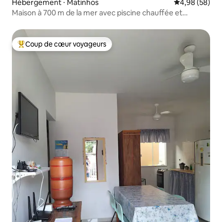
Hébergement ⋅ Matinhos
Évaluation mo
4,98 (58)
Maison à 700 m de la mer avec piscine chauffée et
climatisation.
Coup de cœur voyageurs
Coups de cœur voyageurs les plus appréciés