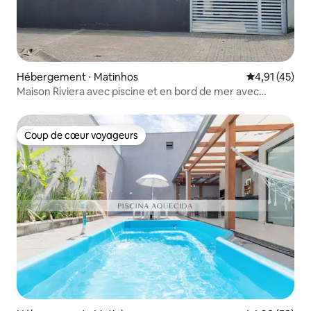
Hébergement ⋅ Matinhos
Évaluation mo
4,91 (45)
Maison Riviera avec piscine et en bord de mer avec
climatisation
Coup de cœur voyageurs
Coup de cœur voyageurs