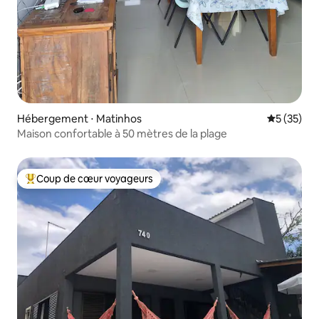
Hébergement ⋅ Matinhos
Évaluation
5 (35)
Maison confortable à 50 mètres de la plage
Coup de cœur voyageurs
Coups de cœur voyageurs les plus appréciés