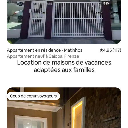
Appartement en résidence ⋅ Matinhos
Évaluation moy
4,95 (117)
Appartement neuf à Caioba. Firenze
Location de maisons de vacances
adaptées aux familles
Coup de cœur voyageurs
Coup de cœur voyageurs