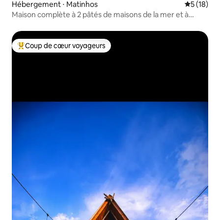
Hébergement ⋅ Matinhos
Évaluation
5 (18)
Maison complète à 2 pâtés de maisons de la mer et à
proximité de tout !
Coup de cœur voyageurs
Coups de cœur voyageurs les plus appréciés