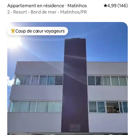
Appartement en résidence ⋅ Matinhos
Évaluation moy
4,99 (146)
2 - Resort - Bord de mer - Matinhos/PR
Coup de cœur voyageurs
Coups de cœur voyageurs les plus appréciés