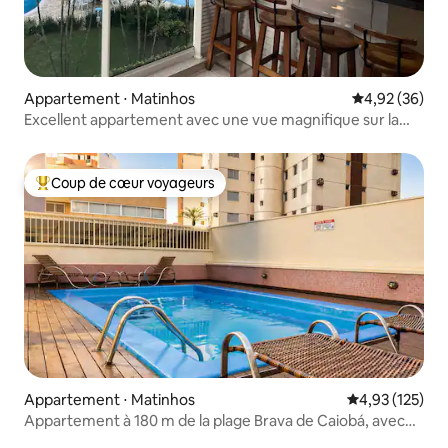
Appartement ⋅ Matinhos
Évaluation mo
4,92 (36)
Excellent appartement avec une vue magnifique sur la
mer et la plage
Coup de cœur voyageurs
Coups de cœur voyageurs les plus appréciés
Appartement ⋅ Matinhos
Évaluation moy
4,93 (125)
Appartement à 180 m de la plage Brava de Caiobá, avec
piscine