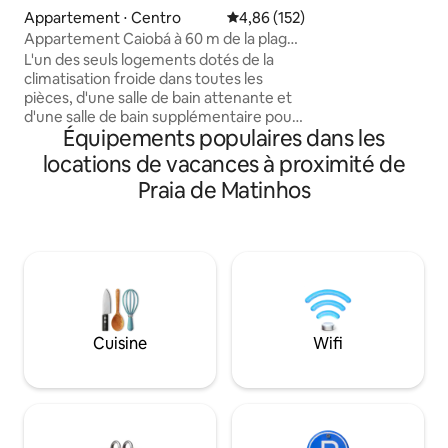
Caiobá. Nous somm
Appartement ⋅ Centro
Évaluation moyenne sur la base 
4,86 (152)
boulangerie Soley
Appartement Caiobá à 60 m de la plage,
supermarché Caopi
air, gar, 2 Q, suite
L'un des seuls logements dotés de la
pour se reposer en
climatisation froide dans toutes les
toute l'année. Pr
pièces, d'une salle de bain attenante et
clôturée avec portai
d'une salle de bain supplémentaire pour
dispose d'espaces
Équipements populaires dans les
les invités. De la place pour deux
compagnie.
environnements : Réfrigérateur, plaque
locations de vacances à proximité de
de cuisson à induction, filtre à eau,
Praia de Matinhos
télévision 42. Suite ; lit double.
Troisièmement : Lit double et lit
superposé. Tranquilidade pour les
enfants, toutes les fenêtres sont
équipées de moustiquaires,
appartement au deuxième étage sans
ascenseur. *Il ne propose pas de literie,
seulement des oreillers disponibles en
Cuisine
Wifi
kit de plage avec 4 chaises. *Vérifiez les
montants pour le linge et les serviettes à
l'avance.