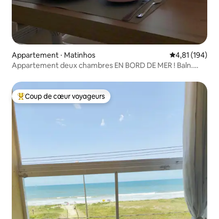
Appartement ⋅ Matinhos
Évaluation moy
4,81 (194)
Appartement deux chambres EN BORD DE MER ! Baln.
Flórida
Coup de cœur voyageurs
Coups de cœur voyageurs les plus appréciés