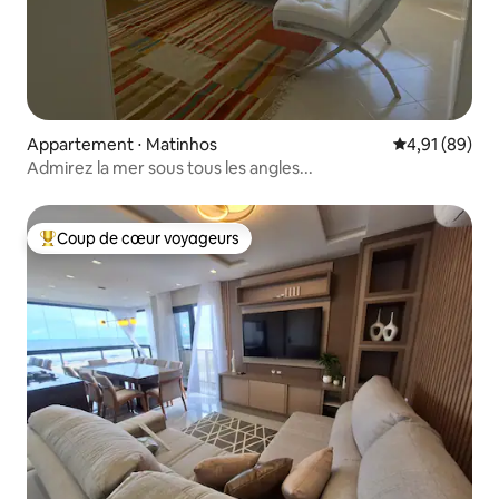
Appartement ⋅ Matinhos
Évaluation mo
4,91 (89)
Admirez la mer sous tous les angles...
Coup de cœur voyageurs
Coups de cœur voyageurs les plus appréciés