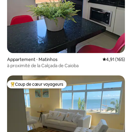
Appartement ⋅ Matinhos
Évaluation moy
4,91 (165)
à proximité de la Calçada de Caioba
Coup de cœur voyageurs
Coups de cœur voyageurs les plus appréciés