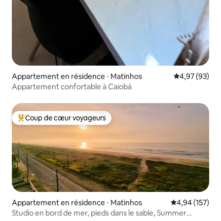
Appartement en résidence ⋅ Matinhos
Évaluation mo
4,97 (93)
Appartement confortable à Caiobá
Coup de cœur voyageurs
Coups de cœur voyageurs les plus appréciés
Appartement en résidence ⋅ Matinhos
Évaluation moy
4,94 (157)
Studio en bord de mer, pieds dans le sable, Summer