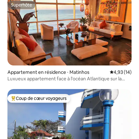
Superhôte
Superhôte
Appartement en résidence ⋅ Matinhos
Évaluation mo
4,93 (14)
Luxueux appartement face à l'océan Atlantique sur la
plage de Caiobá.
Coup de cœur voyageurs
Coups de cœur voyageurs les plus appréciés