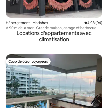
Hébergement ⋅ Matinhos
Évaluation mo
4,98 (94)
À 90 m de la mer | Grande maison, garage et barbecue
Locations d'appartements avec
climatisation
Coup de cœur voyageurs
Coup de cœur voyageurs