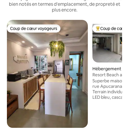
bien notés en termes d'emplacement, de propreté et
plus encore.
Coup de cœur voyageurs
Coup de cœur 
Coup de cœur voyageurs
Coups de cœur vo
Hébergement ⋅ M
Resort Beach and S
Praia de Matinhos
Superbe maison sp
rue Apucarana, Bo
Terrain individuel,
LED bleu, cascade
Garage et espace po
résidence est situ
Flamingo, front d
1 km du centre et
poissons, à 3 km de