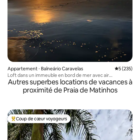
Appartement ⋅ Balneário Caravelas
Évaluation 
5 (235)
Loft dans un immeuble en bord de mer avec air
Autres superbes locations de vacances à
conditionné et barbecue
proximité de Praia de Matinhos
Coup de cœur voyageurs
Coups de cœur voyageurs les plus appréciés