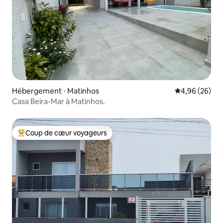
Hébergement ⋅ Matinhos
Évaluation mo
4,96 (26)
Casa Beira-Mar à Matinhos.
Coup de cœur voyageurs
Coups de cœur voyageurs les plus appréciés