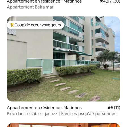
Appartement en résidence ⋅ Matinhos
Évaluation mo
4,97 (30)
Appartement Beira mar
Coup de cœur voyageurs
Coups de cœur voyageurs les plus appréciés
Appartement en résidence ⋅ Matinhos
Évaluatio
5 (11)
Pied dans le sable + jacuzzi | Familles jusqu'à 7 personnes