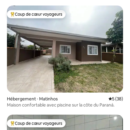
des spectacles
Coup de cœur voyageurs
Coups de cœur voyageurs les plus appréciés
Hébergement ⋅ Matinhos
Évaluation
5 (38)
Maison confortable avec piscine sur la côte du Paraná.
Coup de cœur voyageurs
Coups de cœur voyageurs les plus appréciés