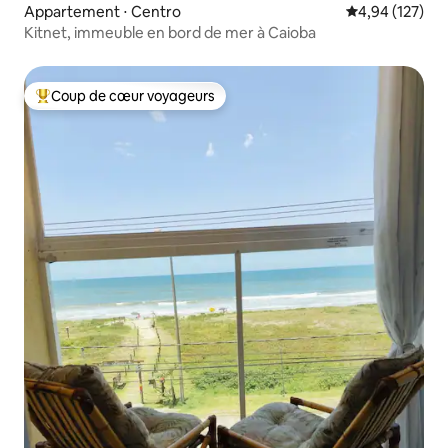
Appartement ⋅ Centro
Évaluation moy
4,94 (127)
Kitnet, immeuble en bord de mer à Caioba
Coup de cœur voyageurs
Coups de cœur voyageurs les plus appréciés