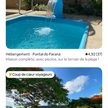
Hébergement ⋅ Pontal do Paraná
Évaluation mo
4,92 (37)
Maison complète, avec piscine, sur le terrain de la plage !
Coup de cœur voyageurs
Coups de cœur voyageurs les plus appréciés