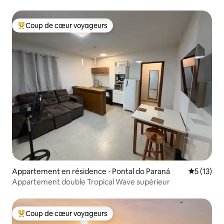
Coup de cœur voyageurs
Coups de cœur voyageurs les plus appréciés
Appartement en résidence ⋅ Pontal do Paraná
Évaluation
5 (13)
Appartement double Tropical Wave supérieur
Coup de cœur voyageurs
Coups de cœur voyageurs les plus appréciés