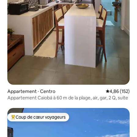
Appartement ⋅ Centro
Évaluation moy
4,86 (152)
Appartement Caiobá à 60 m de la plage, air, gar, 2 Q, suite
Coup de cœur voyageurs
Coups de cœur voyageurs les plus appréciés