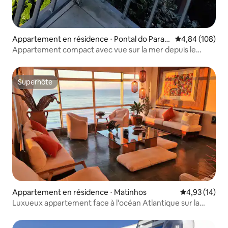
Appartement en résidence ⋅ Pontal do Paran
Évaluation moy
4,84 (108)
á
Appartement compact avec vue sur la mer depuis le
balcon
Superhôte
Superhôte
Appartement en résidence ⋅ Matinhos
Évaluation mo
4,93 (14)
Luxueux appartement face à l'océan Atlantique sur la
plage de Caiobá.