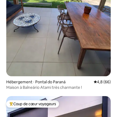
Hébergement ⋅ Pontal do Paraná
Évaluation m
4,8 (66)
Maison à Balneário Atami très charmante !
Coup de cœur voyageurs
Coups de cœur voyageurs les plus appréciés