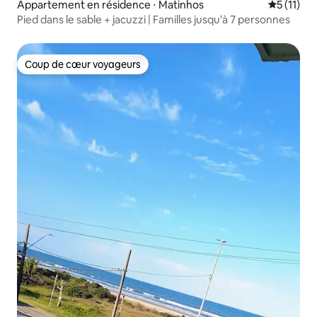
Appartement en résidence ⋅ Matinhos
Évaluatio
5 (11)
Pied dans le sable + jacuzzi | Familles jusqu'à 7 personnes
Coup de cœur voyageurs
Coup de cœur voyageurs