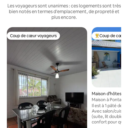
Les voyageurs sont unanimes : ces logements sont très
bien notés en termes d'emplacement, de propreté et
plus encore.
Coup de cœur voyageurs
Coup de cœur 
Coup de cœur voyageurs
Coups de cœur vo
Maison d'hôtes ⋅ P
araná
Maison à Pontal do 
Mel.
Il est à 1 pâté de 
Avec salon/cuisin
(suite, lit double), 
confort pour que 
l'argent et cuisine 