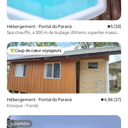
Hébergement ⋅ Pontal do Paraná
Évaluation
5 (33)
Spa chauffé, à 300 m de la plage d'Atami, superbe maison
de ville
Coup de cœur voyageurs
Coups de cœur voyageurs les plus appréciés
Hébergement ⋅ Pontal do Paraná
Évaluation mo
4,96 (27)
Kiosque - Fonds
Superhôte
Superhôte