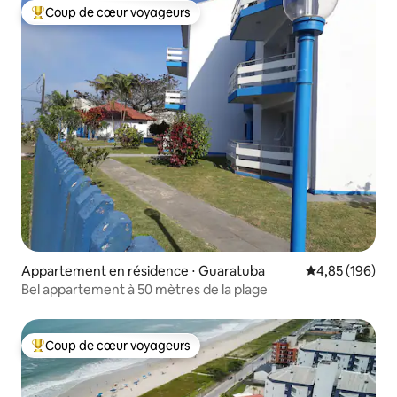
Coup de cœur voyageurs
Coups de cœur voyageurs les plus appréciés
Appartement en résidence ⋅ Guaratuba
Évaluation moy
4,85 (196)
Bel appartement à 50 mètres de la plage
Coup de cœur voyageurs
Coups de cœur voyageurs les plus appréciés