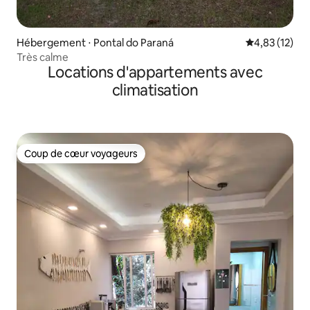
Hébergement ⋅ Pontal do Paraná
Évaluation mo
4,83 (12)
Très calme
Locations d'appartements avec
climatisation
Coup de cœur voyageurs
Coup de cœur voyageurs