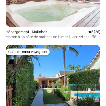
Hébergement ⋅ Matinhos
Évaluation
5 (26)
Maison à un pâté de maisons de la mer | Jacuzzi chauffé
et espace barbecue
Coup de cœur voyageurs
Coup de cœur voyageurs