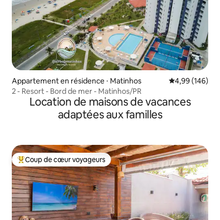
Appartement en résidence ⋅ Matinhos
Évaluation moy
4,99 (146)
2 - Resort - Bord de mer - Matinhos/PR
Location de maisons de vacances
adaptées aux familles
Coup de cœur voyageurs
Coups de cœur voyageurs les plus appréciés