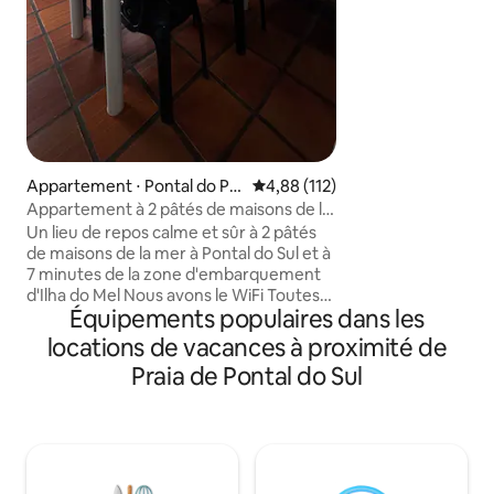
réfrigérateur et u
barbecue et buande
peut accueillir jus
situé à l'arrière d
porte de séparatio
Les animaux de c
autorisés, à condit
dociles. La voiture
parallèlement à la 
Appartement ⋅ Pontal do Pa
Évaluation moyenne sur la base 
4,88 (112)
Avertissez-les que 
raná
Appartement à 2 pâtés de maisons de la
seront évaluées.
mer à Pontal do Sul - PR
Un lieu de repos calme et sûr à 2 pâtés
de maisons de la mer à Pontal do Sul et à
7 minutes de la zone d'embarquement
d'Ilha do Mel Nous avons le WiFi Toutes
Équipements populaires dans les
les pièces avec fenêtres, rideaux et
ventilateur au plafond Appartement en
locations de vacances à proximité de
résidence avec espace vert, accès facile,
Praia de Pontal do Sul
1 place de parking couverte et délimitée.
Nous avons des barbecues et des
douches extérieures. Accès par
l'escalier, appartement au premier étage
L'appartement dispose d'une plaque de
cuisson, d'un réfrigérateur, d'un four à