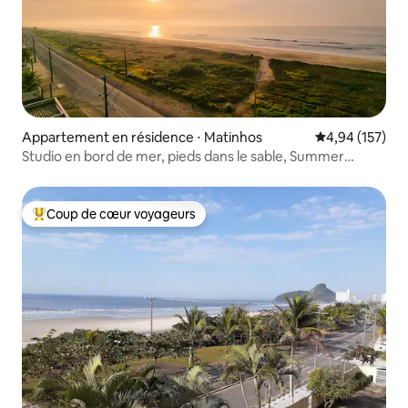
Appartement en résidence ⋅ Matinhos
Évaluation moy
4,94 (157)
Studio en bord de mer, pieds dans le sable, Summer
Dream
Coup de cœur voyageurs
Coups de cœur voyageurs les plus appréciés