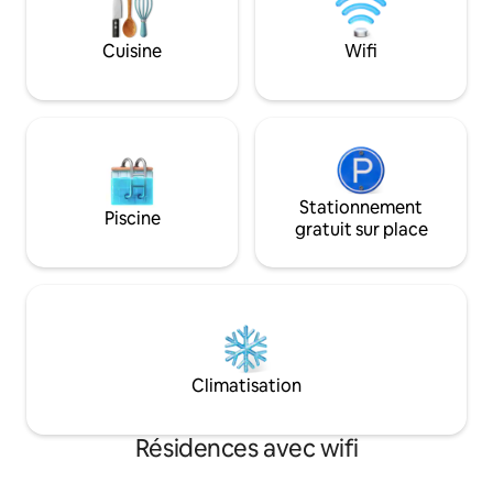
micro-ondes, d'une télévision, d'un
évier, d'ustensiles et de casseroles
Cuisine
Wifi
Remarque : Nous ne fournissons pas de
literie, de linge de table ni de serviettes
de bain.
Stationnement
Piscine
gratuit sur place
Climatisation
Résidences avec wifi