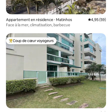
Appartement en résidence ⋅ Matinhos
Évaluation mo
4,95 (59)
Face à la mer, climatisation, barbecue
Coup de cœur voyageurs
Coups de cœur voyageurs les plus appréciés