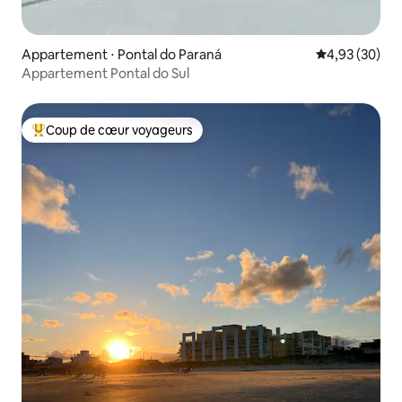
Appartement ⋅ Pontal do Paraná
Évaluation mo
4,93 (30)
Appartement Pontal do Sul
Coup de cœur voyageurs
Coups de cœur voyageurs les plus appréciés