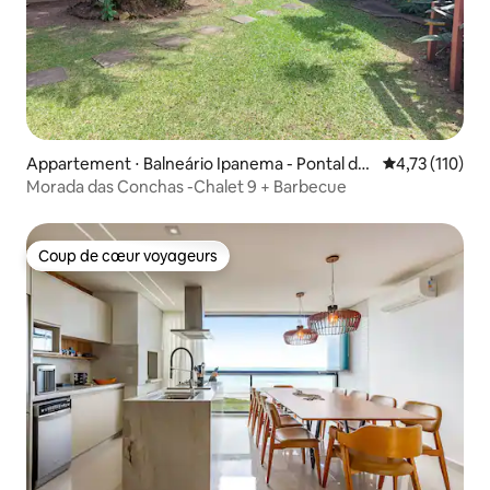
Appartement ⋅ Balneário Ipanema - Pontal do
Évaluation moy
4,73 (110)
Parana
Morada das Conchas -Chalet 9 + Barbecue
Coup de cœur voyageurs
Coup de cœur voyageurs