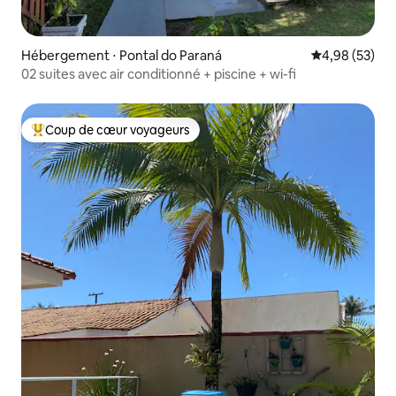
Hébergement ⋅ Pontal do Paraná
Évaluation mo
4,98 (53)
02 suites avec air conditionné + piscine + wi-fi
Coup de cœur voyageurs
Coups de cœur voyageurs les plus appréciés