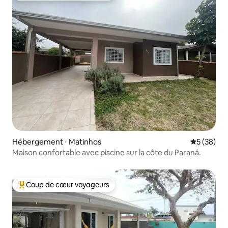
Hébergement ⋅ Matinhos
Évaluation
5 (38)
Maison confortable avec piscine sur la côte du Paraná.
Coup de cœur voyageurs
Coups de cœur voyageurs les plus appréciés