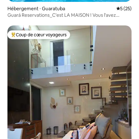
Hébergement ⋅ Guaratuba
Évaluation
5 (25)
Guará Reservations_C'est LA MAISON ! Vous l'avez
trouvée !
Coup de cœur voyageurs
Coups de cœur voyageurs les plus appréciés