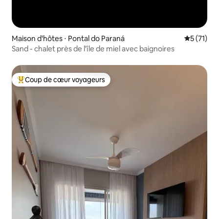
Maison d'hôtes ⋅ Pontal do Paraná
Évaluation
5 (71)
Sand - chalet près de l'île de miel avec baignoires
Coup de cœur voyageurs
Coups de cœur voyageurs les plus appréciés