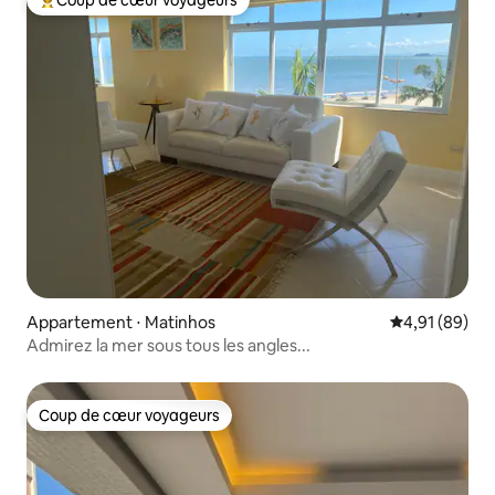
Coups de cœur voyageurs les plus appréciés
Appartement ⋅ Matinhos
Évaluation mo
4,91 (89)
Admirez la mer sous tous les angles...
Coup de cœur voyageurs
Coup de cœur voyageurs