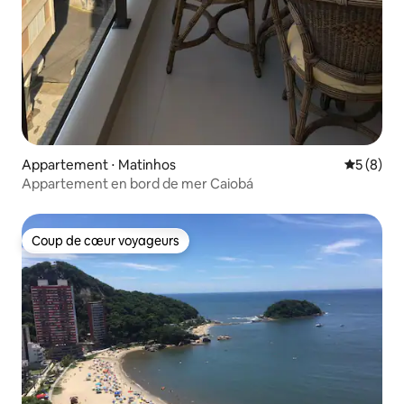
Appartement ⋅ Matinhos
Évaluatio
5 (8)
Appartement en bord de mer Caiobá
Coup de cœur voyageurs
Coup de cœur voyageurs