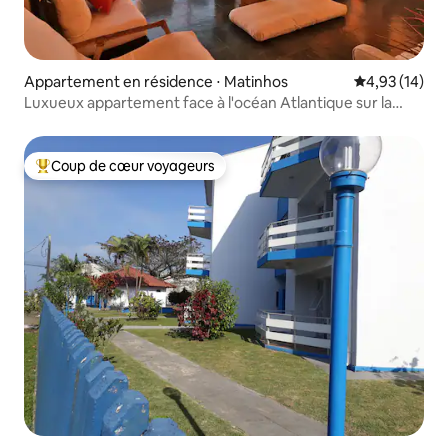
Appartement en résidence ⋅ Matinhos
Évaluation mo
4,93 (14)
Luxueux appartement face à l'océan Atlantique sur la
plage de Caiobá.
Coup de cœur voyageurs
Coups de cœur voyageurs les plus appréciés