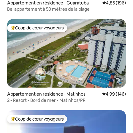
Appartement en résidence ⋅ Guaratuba
Évaluation moy
4,85 (196)
Bel appartement à 50 mètres de la plage
Coup de cœur voyageurs
Coups de cœur voyageurs les plus appréciés
Appartement en résidence ⋅ Matinhos
Évaluation moy
4,99 (146)
2 - Resort - Bord de mer - Matinhos/PR
Coup de cœur voyageurs
Coups de cœur voyageurs les plus appréciés