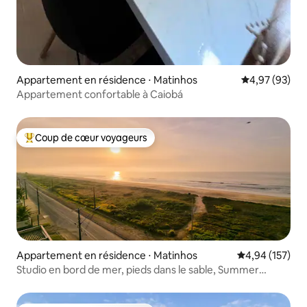
Appartement en résidence ⋅ Matinhos
Évaluation mo
4,97 (93)
Appartement confortable à Caiobá
Coup de cœur voyageurs
Coups de cœur voyageurs les plus appréciés
Appartement en résidence ⋅ Matinhos
Évaluation moy
4,94 (157)
Studio en bord de mer, pieds dans le sable, Summer
Dream