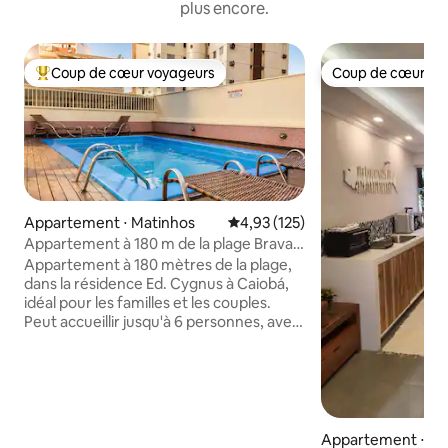
plus encore.
Coup de cœur voyageurs
Coup de cœur vo
Coups de cœur voyageurs les plus appréciés
Coup de cœur vo
Appartement ⋅ Matinhos
Évaluation moyenne sur la base 
4,93 (125)
Appartement à 180 m de la plage Brava
de Caiobá, avec piscine
Appartement à 180 mètres de la plage,
dans la résidence Ed. Cygnus à Caiobá,
idéal pour les familles et les couples.
Peut accueillir jusqu'à 6 personnes, avec
une expérience optimale pour
4 personnes. Il dispose d'une chambre
avec salle de bain attenante, lit double,
télévision et climatisation, d'une
chambre avec 2 lits simples, avec linge
de lit et serviettes de bain, d'un séjour
Appartement ⋅ Ce