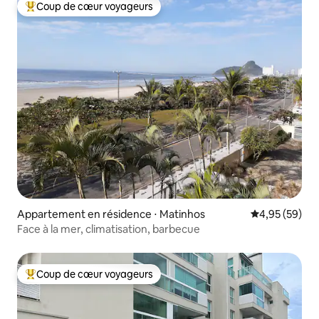
Coup de cœur voyageurs
Coups de cœur voyageurs les plus appréciés
Appartement en résidence ⋅ Matinhos
Évaluation mo
4,95 (59)
Face à la mer, climatisation, barbecue
Coup de cœur voyageurs
Coups de cœur voyageurs les plus appréciés