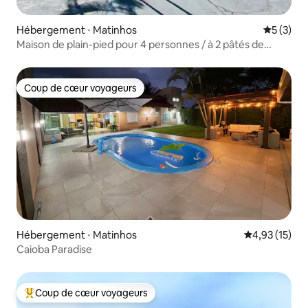
Hébergement ⋅ Matinhos
Évaluatio
5 (3)
Maison de plain-pied pour 4 personnes / à 2 pâtés de
maisons de la mer
Coup de cœur voyageurs
Coup de cœur voyageurs
Hébergement ⋅ Matinhos
Évaluation mo
4,93 (15)
Caioba Paradise
Coup de cœur voyageurs
Coups de cœur voyageurs les plus appréciés