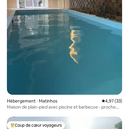
Hébergement ⋅ Matinhos
Évaluation mo
4,97 (33)
Maison de plain-pied avec piscine et barbecue - proche
des spectacles
Coup de cœur voyageurs
Coups de cœur voyageurs les plus appréciés