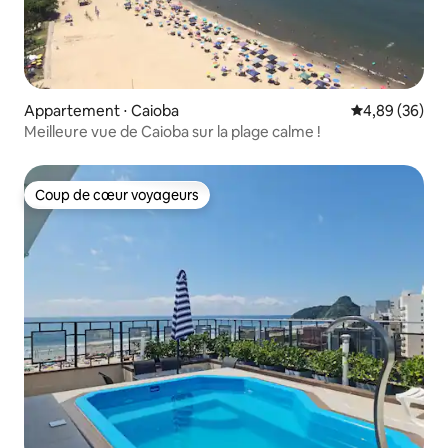
Appartement ⋅ Caioba
Évaluation mo
4,89 (36)
Meilleure vue de Caioba sur la plage calme !
Coup de cœur voyageurs
Coup de cœur voyageurs