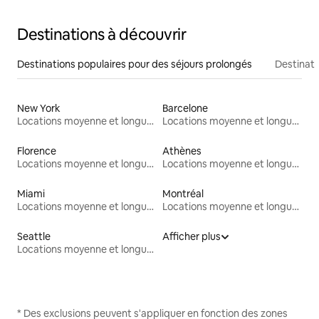
Destinations à découvrir
Destinations populaires pour des séjours prolongés
Destinati
New York
Barcelone
Locations moyenne et longue durée
Locations moyenne et longue durée
Florence
Athènes
Locations moyenne et longue durée
Locations moyenne et longue durée
Miami
Montréal
Locations moyenne et longue durée
Locations moyenne et longue durée
Seattle
Afficher plus
Locations moyenne et longue durée
* Des exclusions peuvent s'appliquer en fonction des zones