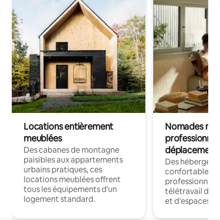
Locations entièrement
Nomades num
meublées
professionnel
déplacement
Des cabanes de montagne
paisibles aux appartements
Des hébergem
urbains pratiques, ces
confortables p
locations meublées offrent
professionnels
tous les équipements d'un
télétravail dis
logement standard.
et d'espaces de