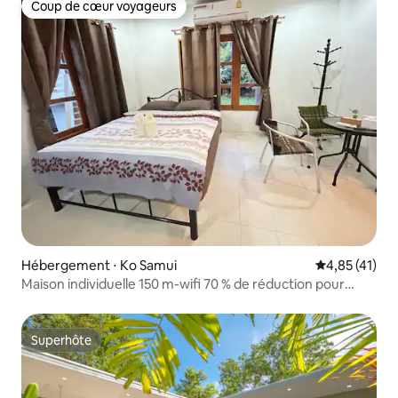
Coup de cœur voyageurs
Coup de cœur voyageurs
Hébergement ⋅ Ko Samui
Évaluation mo
4,85 (41)
Maison individuelle 150 m-wifi 70 % de réduction pour
28 jours
Superhôte
Superhôte