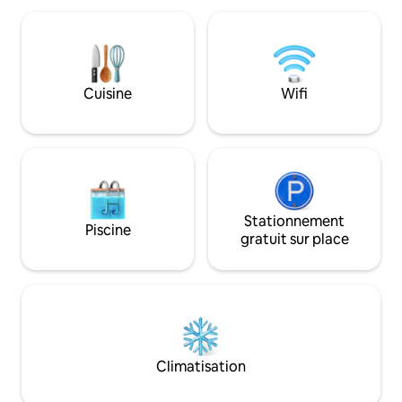
Patong. Après avoir profité de la vie
7-11, restaurants 
nocturne de Patong, vous pourrez
ou en voiture dud
profiter d'un moment personnel, intime
commercial Jungce
et calme. 2. Rénovation complète,
la plage de Patong
moderne et simple : La villa a été
de Bangla. La villa
Cuisine
Wifi
construite et rénovée en 2024. Elle
trois étages, envi
dispose de trois chambres et peut
au total, tout le m
accueillir 6 personnes, ou 7 personnes
d'Italie, quatre ch
avec un lit supplémentaire. Chaque
sont king size), tro
chambre est équipée de baies vitrées,
WC, trois balcons p
d'un balcon extérieur et d'une salle de
(deux machines d'
bain avec séparation sèche et humide,
foot), piscine 12 m
garantissant l'intimité et le confort de
Stationnement
électrique, vue sur 
Piscine
chaque client. 3. Aménagement de la
vue sur la fontaine
gratuit sur place
villa : Au rez-de-chaussée : un grand
électrique anti-plu
espace de détente extérieur et un
maison, salon ave
garage. Entouré de plantes tropicales,
85 pouces, chambr
l'air est frais, idéal pour se détendre. Au
avec TV LCD 85 po
premier étage : chambres chaleureuses,
entièrement équip
cuisine entièrement équipée et salon
feu ouvert, four, m
vitré. Depuis le salon, vous pouvez
pain, cafetière, r
Climatisation
accéder directement à la piscine. Le
porte, tout ce don
salon est entouré de baies vitrées allant
villa dispose d'une