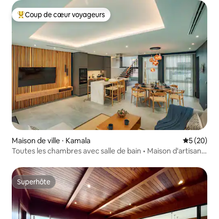
Coup de cœur voyageurs
Coups de cœur voyageurs les plus appréciés
Maison de ville ⋅ Kamala
Évaluation
5 (20)
Toutes les chambres avec salle de bain • Maison d'artisan
• À 10 min à pied de la plage
Superhôte
Superhôte