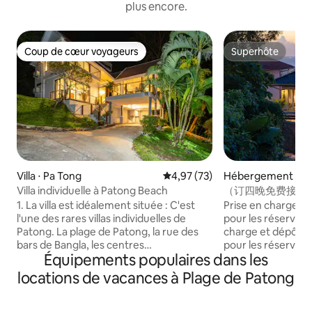
plus encore.
Coup de cœur voyageurs
Superhôte
Coup de cœur voyageurs
Superhôte
Villa ⋅ Pa Tong
Évaluation moyenne sur la base
4,97 (73)
Hébergement ⋅ Pa
Villa individuelle à Patong Beach
（订四晚免费接机）Supe
chambres, vue sur 
1. La villa est idéalement située : C'est
Prise en charge gr
Patong
l'une des rares villas individuelles de
pour les réservatio
Patong. La plage de Patong, la rue des
charge et dépôt gr
bars de Bangla, les centres
pour les réservati
Équipements populaires dans les
commerciaux et la plage de Karon Kata,
service de petit d
situés au centre, ne sont qu'à 5 à 10
à la villa et peut ê
locations de vacances à Plage de Patong
minutes en voiture. L'accès est facile et
moyennant des frais
l'emplacement est idéal pour explorer
située dans le qua
l'effervescence et le dynamisme de
la plage de Patong