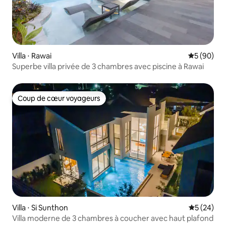
Villa ⋅ Rawai
Évaluation
5 (90)
Superbe villa privée de 3 chambres avec piscine à Rawai
Coup de cœur voyageurs
Coup de cœur voyageurs
Villa ⋅ Si Sunthon
Évaluation
5 (24)
Villa moderne de 3 chambres à coucher avec haut plafond