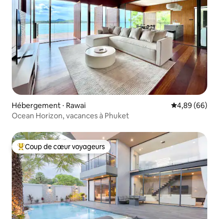
Hébergement ⋅ Rawai
Évaluation mo
4,89 (66)
Ocean Horizon, vacances à Phuket
Coup de cœur voyageurs
Coups de cœur voyageurs les plus appréciés