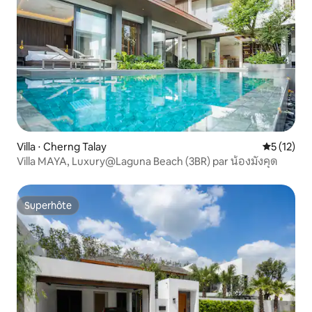
Villa ⋅ Cherng Talay
Évaluation
5 (12)
Villa MAYA, Luxury@Laguna Beach (3BR) par น้องมังคุด
Superhôte
Superhôte