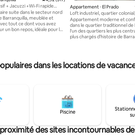
sif + Jacuzzi +Wi-Fi rapide
Appartement ⋅ El Prado
aire suite dans le secteur nord
Loft industriel, quartier colonial
de Barranquilla, meublée et
emplacement central.
Appartement moderne et conf
vec tout ce dont vous avez
dans le quartier traditionnel de
 la base de 79 commentaires : 4,97 sur 5
ur un bon repos, idéale pour les
l'un des quartiers les plus centr
s voyages d'affaires. Vous
plus chargés d'histoire de Barra
rofiter gratuitement du
Emplacement stratégique à pro
e la salle de sport, du coworking
restaurants, de supermarchés, 
eux. Situé sur la route
de centres commerciaux et de
 de Barranquilla, avec un
transports en commun. Idéal po
pulaires dans les locations de vacances
nt facile vers n'importe quel
tourisme ou le travail, avec un 
 ville. Situé sur le principal axe
paisible, une cuisine équipée, u
, hôtelier et commercial, à
bain privée, le Wi-Fi, la climatisa
 5 minutes des centres
des espaces conçus pour un sé
ux, des banques, des flottes
pratique et agréable. Accès fac
ort et des notaires
meilleur quartier gastronomiqu
commercial de la ville.
Stationn
Piscine
su
proximité des sites incontournables de