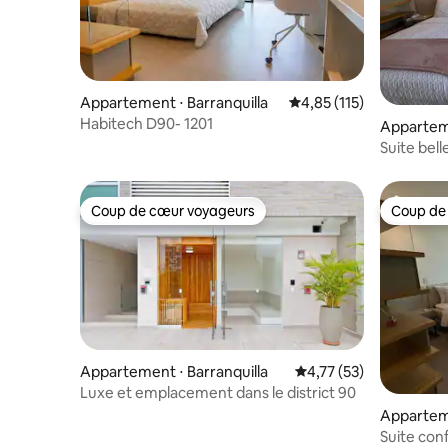
Appartement ⋅ Barranquilla
Évaluation moyenne sur
4,85 (115)
Habitech D90- 1201
Apparteme
Suite bell
90
Coup de cœur voyageurs
Coup de
Coup de cœur voyageurs
Coup de
Appartement ⋅ Barranquilla
Évaluation moyenne su
4,77 (53)
Luxe et emplacement dans le district 90
Apparteme
Suite con