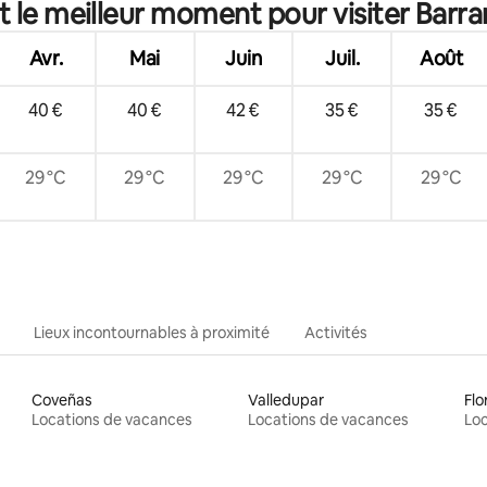
t le meilleur moment pour visiter Barran
sement
Avr.
Mai
Juin
Juil.
Août
40 €
40 €
42 €
35 €
35 €
29 °C
29 °C
29 °C
29 °C
29 °C
Lieux incontournables à proximité
Activités
Coveñas
Valledupar
Flo
Locations de vacances
Locations de vacances
Loc