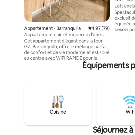
Loft exclu
500 Mbps
Spectacul
exclusif 
équipée a
Appartement ⋅ Barranquilla
Évaluation moyenne sur
4,97 (79)
besoin po
Appartement chic et moderne d'une
couples, le
chambre avec WIFI rapide
Cet appartement élégant dans la tour
pourrez p
GZ, Barranquilla, offre le mélange parfait
jacuzzi, d
de confort et de vie moderne et est situé
et de la salle de j
au centre avec WIFI RAPIDE pour le
principale
Équipements po
travail à domicile. Il dispose d'un coin
déplaceme
salon confortable, d'une chambre
point de la
confortable et d'un canapé-lit pratique
corporatif
pour un voyageur supplémentaire. La
seulement
cuisine entièrement équipée offre tout
commercia
ce dont vous avez besoin pour cuisiner,
de transp
tandis que la salle de bain attenante
comprend une laveuse/sécheuse pour
plus de commodité. Profitez d'un séjour
Cuisine
Wifi
relaxant avec tout le confort dont vous
avez besoin dans un emplacement de
choix, y compris l'accès à une piscine
Séjournez à 