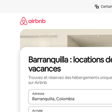
Aller
Certai
directement
au
contenu
Barranquilla : locations d
vacances
Trouvez et réservez des hébergements uniqu
sur Airbnb
Adresse
Lorsque les résultats s'affichent, utilisez les flèc
Arrivée