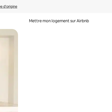
ue d'origine
Mettre mon logement sur Airbnb
sant glisser.