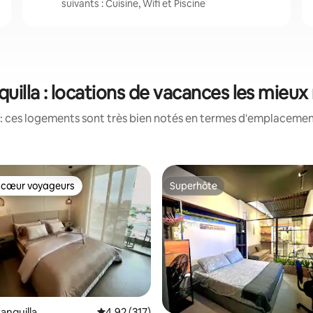
suivants : Cuisine, Wifi et Piscine
quilla : locations de vacances les mieux
: ces logements sont très bien notés en termes d'emplacement
 cœur voyageurs
Superhôte
 cœur voyageurs
Superhôte
ranquilla
Évaluation moyenne sur la base de 317 comme
4,92 (317)