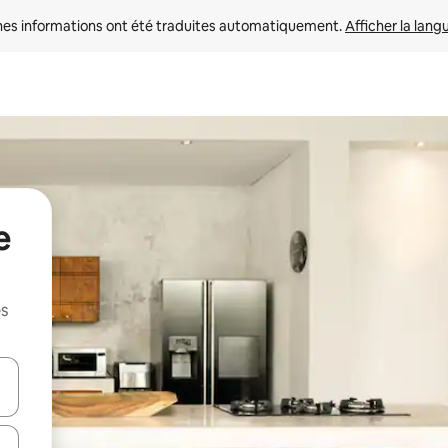
nes informations ont été traduites automatiquement. 
Afficher la lang
e
es
hes vers le haut et vers le bas pour les parcourir ou en appuyant et en fai