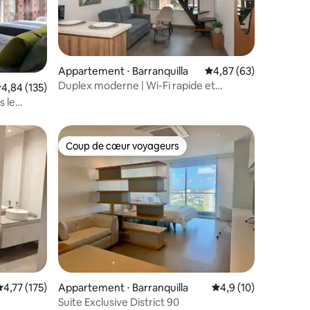
Appartement ⋅ Barranquilla
Évaluation moyenne su
4,87 (63)
Duplex moderne | Wi-Fi rapide et
ntaires : 4,96 sur 5
valuation moyenne sur la base de 135 commentaires : 4,84 sur 5
4,84 (135)
emplacement idéal
s le
Coup de cœur voyageurs
Coup de cœur voyageurs
taires : 4,94 sur 5
valuation moyenne sur la base de 175 commentaires : 4,77 sur 5
4,77 (175)
Appartement ⋅ Barranquilla
Évaluation moyenne s
4,9 (10)
Suite Exclusive District 90