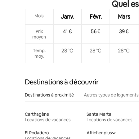
Quel es
arrondis
Mois
Janv.
Févr.
Mars
41 €
56 €
39 €
Prix
moyen
28 °C
28 °C
28 °C
Temp.
moy.
Destinations à découvrir
Destinations à proximité
Autres types de logements
Carthagène
Santa Marta
Locations de vacances
Locations de vacances
El Rodadero
Afficher plus
Locations de vacances