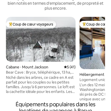
bien notés en termes d'emplacement, de propreté et
plus encore.
Coup de cœur voyageurs
Coup de cœur 
Coups de cœur voyageurs les plus appréciés
Coups de cœur vo
Cabane ⋅ Mount Jackson
Évaluation moyenne sur la b
5 (41)
Bear Cave : Bryce, téléphérique, 13 ha,
Hébergement ⋅ B
gym, sauna
Niché dans les arbres, ce cadre en A est
Logement unique a
parfait pour les couples ou les petites
montagne au Bryce
L'un des 12 meille
familles. Jusqu'à 6 personnes. Le loft est
Washingtonian po
la cachette idéale pour les enfants. Les
ski près de DC ! Un joyau magnifique et
fenêtres du sol au plafond apportent la
unique avec une v
forêt à l'intérieur, et l'intérieur rustique
Équipements populaires dans les
montagne à Bryce 
et moderne offre le meilleur des deux
mile du lodge. Ré
locations de vacances à Basye
mondes. Savourez votre café du matin