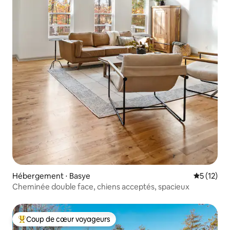
Hébergement ⋅ Basye
Évaluation
5 (12)
Cheminée double face, chiens acceptés, spacieux
Coup de cœur voyageurs
Coups de cœur voyageurs les plus appréciés