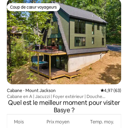
Coup de cœur voyageurs
Coup de cœur voyageurs
Cabane ⋅ Mount Jackson
Évaluation mo
4,97 (63)
Cabane en A | Jacuzzi | Foyer extérieur | Douche
Quel est le meilleur moment pour visiter
extérieure
Basye ?
Mois
Prix moyen
Temp. moy.