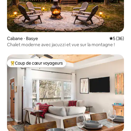
Cabane ⋅ Basye
Évaluation
5 (36)
Chalet moderne avec jacuzzi et vue sur la montagne !
Coup de cœur voyageurs
Coups de cœur voyageurs les plus appréciés