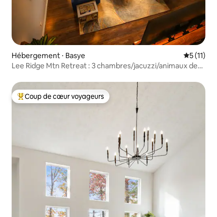
Hébergement ⋅ Basye
Évaluatio
5 (11)
Lee Ridge Mtn Retreat : 3 chambres/jacuzzi/animaux de
compagnie/accès par rampe
Coup de cœur voyageurs
Coups de cœur voyageurs les plus appréciés