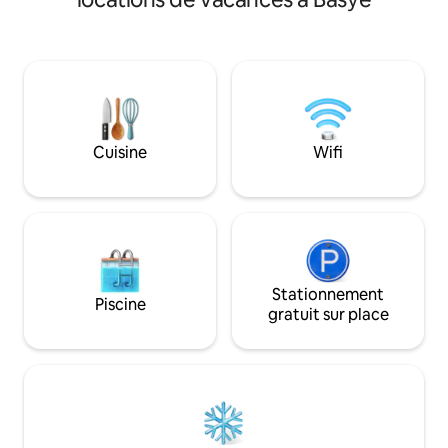
luxueusement meu
sur la terrasse ou une nuit paisible près
lumineux avec de 
de la cheminée intérieure. Réservez
faisant entrer l'ex
votre escapade et recevez 2 pass
intérieur. Trois niveaux avec un sous-sol
gratuits @ Bryce Resort pour chaque
amusant, avec une
jour de votre séjour (d'une valeur de
une table de poke
120 $ et plus par jour) couvrant les
table. La cuisine est
remontées mécaniques, la glissade sur
retraite parfaite 
tube, le patinage sur glace, le golf
Cuisine
Wifi
pour votre escapade ! Charg
niveau 2 gratuit p
(NEMA 14-50) !
Stationnement
Piscine
gratuit sur place