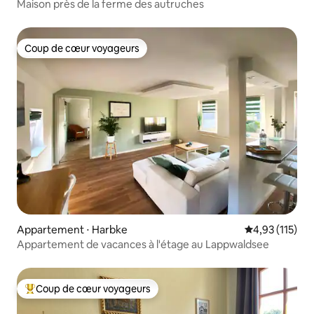
Maison près de la ferme des autruches
Coup de cœur voyageurs
Coup de cœur voyageurs
Appartement ⋅ Harbke
Évaluation moy
4,93 (115)
Appartement de vacances à l'étage au Lappwaldsee
Coup de cœur voyageurs
Coups de cœur voyageurs les plus appréciés