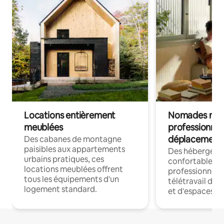
Locations entièrement
Nomades num
meublées
professionnel
déplacement
Des cabanes de montagne
paisibles aux appartements
Des hébergem
urbains pratiques, ces
confortables p
locations meublées offrent
professionnels
tous les équipements d'un
télétravail dis
logement standard.
et d'espaces de