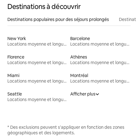
Destinations à découvrir
Destinations populaires pour des séjours prolongés
Destinati
New York
Barcelone
Locations moyenne et longue durée
Locations moyenne et longue durée
Florence
Athènes
Locations moyenne et longue durée
Locations moyenne et longue durée
Miami
Montréal
Locations moyenne et longue durée
Locations moyenne et longue durée
Seattle
Afficher plus
Locations moyenne et longue durée
* Des exclusions peuvent s'appliquer en fonction des zones
géographiques et des logements.