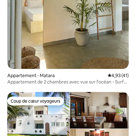
Appartement ⋅ Matara
Évaluation mo
4,93 (41)
Appartement de 2 chambres avec vue sur l'océan - Surf
Lodge
Coup de cœur voyageurs
Coup de cœur voyageurs