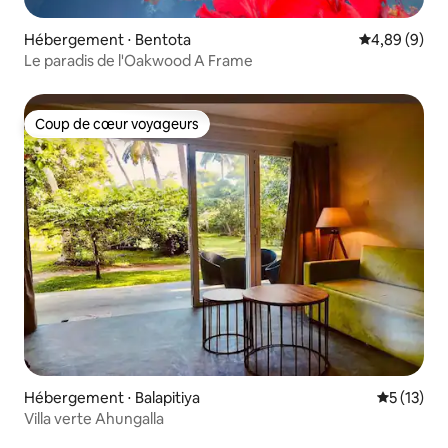
Hébergement ⋅ Bentota
Évaluation m
4,89 (9)
Le paradis de l'Oakwood A Frame
Coup de cœur voyageurs
Coup de cœur voyageurs
Hébergement ⋅ Balapitiya
Évaluation
5 (13)
Villa verte Ahungalla