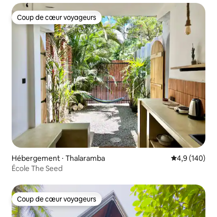
Coup de cœur voyageurs
Coup de cœur voyageurs
Hébergement ⋅ Thalaramba
Évaluation mo
4,9 (140)
École The Seed
Coup de cœur voyageurs
Coup de cœur voyageurs