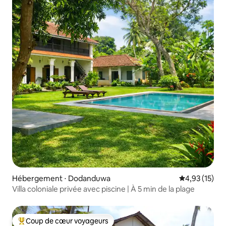
Hébergement ⋅ Dodanduwa
Évaluation mo
4,93 (15)
Villa coloniale privée avec piscine | À 5 min de la plage
Coup de cœur voyageurs
Coups de cœur voyageurs les plus appréciés