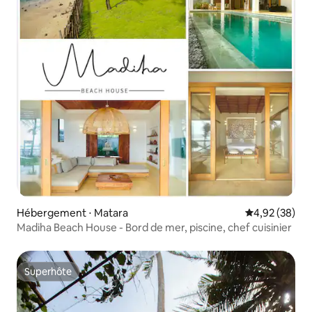
Hébergement ⋅ Matara
Évaluation mo
4,92 (38)
Madiha Beach House - Bord de mer, piscine, chef cuisinier
Superhôte
Superhôte