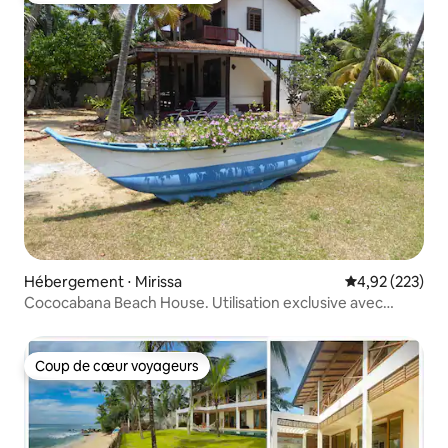
Hébergement ⋅ Mirissa
Évaluation moy
4,92 (223)
Cococabana Beach House. Utilisation exclusive avec
piscine.
Coup de cœur voyageurs
Coup de cœur voyageurs