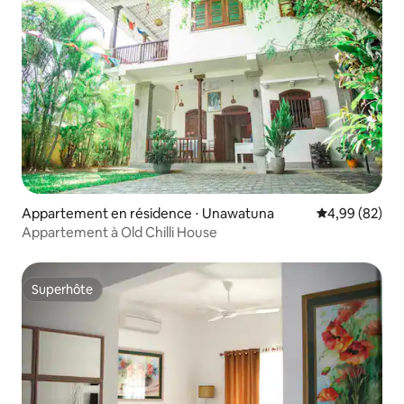
Appartement en résidence ⋅ Unawatuna
Évaluation mo
4,99 (82)
Appartement à Old Chilli House
Superhôte
Superhôte