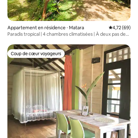
Appartement en résidence ⋅ Matara
Évaluation mo
4,72 (69)
Paradis tropical | 4 chambres climatisées | À deux pas de
Polhena Beach
Coup de cœur voyageurs
Coup de cœur voyageurs