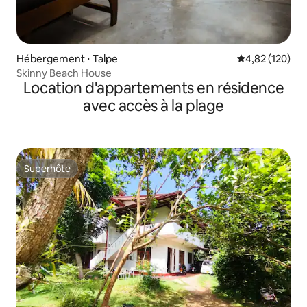
Hébergement ⋅ Talpe
Évaluation moy
4,82 (120)
Skinny Beach House
Location d'appartements en résidence
avec accès à la plage
Superhôte
Superhôte