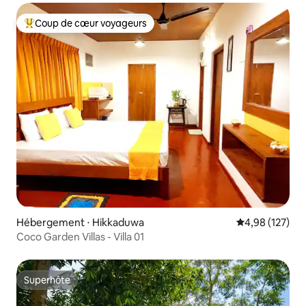
Coup de cœur voyageurs
Coups de cœur voyageurs les plus appréciés
Hébergement ⋅ Hikkaduwa
Évaluation moy
4,98 (127)
Coco Garden Villas - Villa 01
Superhôte
Superhôte