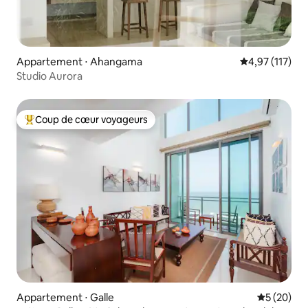
Appartement ⋅ Ahangama
Évaluation moy
4,97 (117)
Studio Aurora
Coup de cœur voyageurs
Coups de cœur voyageurs les plus appréciés
Appartement ⋅ Galle
Évaluation
5 (20)