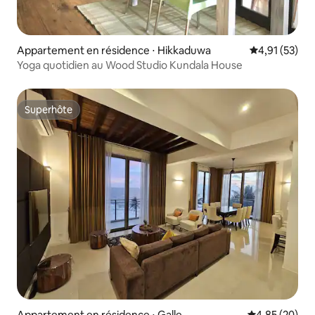
Appartement en résidence ⋅ Hikkaduwa
Évaluation mo
4,91 (53)
Yoga quotidien au Wood Studio Kundala House
Superhôte
Superhôte
Appartement en résidence ⋅ Galle
Évaluation mo
4,85 (20)