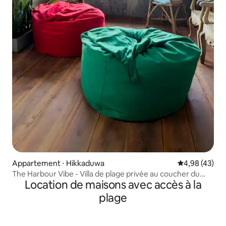
Appartement ⋅ Hikkaduwa
Évaluation mo
4,98 (43)
The Harbour Vibe - Villa de plage privée au coucher du
Location de maisons avec accès à la
soleil
plage