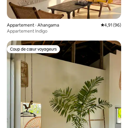
Appartement ⋅ Ahangama
Évaluation mo
4,91 (96)
Appartement Indigo
Coup de cœur voyageurs
Coup de cœur voyageurs