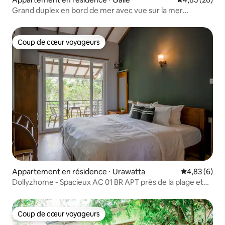
Grand duplex en bord de mer avec vue sur la mer
pouvant accueillir 8 personnes 5Bed4BR
Coup de cœur voyageurs
Coup de cœur voyageurs
Appartement en résidence ⋅ Urawatta
Évaluation m
4,83 (6)
Dollyzhome - Spacieux AC 01 BR APT près de la plage et
de la ville
Coup de cœur voyageurs
Coup de cœur voyageurs