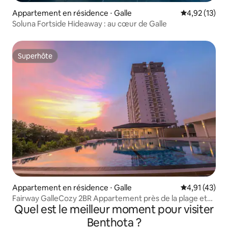
Appartement en résidence ⋅ Galle
Évaluation mo
4,92 (13)
Soluna Fortside Hideaway : au cœur de Galle
Superhôte
Superhôte
Appartement en résidence ⋅ Galle
Évaluation mo
4,91 (43)
Fairway GalleCozy 2BR Appartement près de la plage et
Quel est le meilleur moment pour visiter
de la ville
Benthota ?