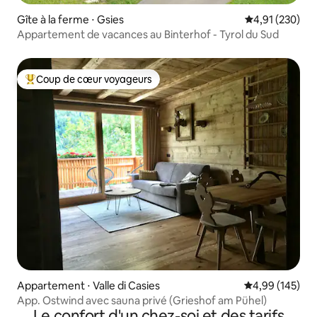
Gîte à la ferme ⋅ Gsies
Évaluation moy
4,91 (230)
Appartement de vacances au Binterhof - Tyrol du Sud
Coup de cœur voyageurs
Coups de cœur voyageurs les plus appréciés
Appartement ⋅ Valle di Casies
Évaluation moy
4,99 (145)
App. Ostwind avec sauna privé (Grieshof am Pühel)
Le confort d'un chez-soi et des tarifs