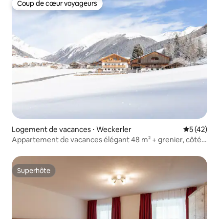
Coup de cœur voyageurs
Coup de cœur voyageurs
Logement de vacances ⋅ Weckerler
Évaluation
5 (42)
Appartement de vacances élégant 48 m² + grenier, côté
sud
Superhôte
Superhôte