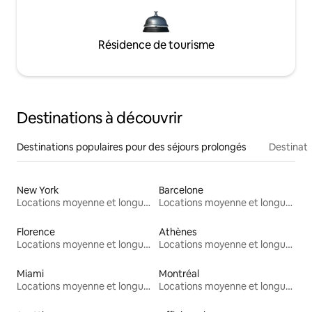
Résidence de tourisme
Destinations à découvrir
Destinations populaires pour des séjours prolongés
Destinati
New York
Barcelone
Locations moyenne et longue durée
Locations moyenne et longue durée
Florence
Athènes
Locations moyenne et longue durée
Locations moyenne et longue durée
Miami
Montréal
Locations moyenne et longue durée
Locations moyenne et longue durée