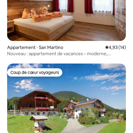
Appartement ⋅ San Martino
Évaluation mo
4,93 (14)
Nouveau : appartement de vacances – moderne,
confortable et central
Coup de cœur voyageurs
Coup de cœur voyageurs