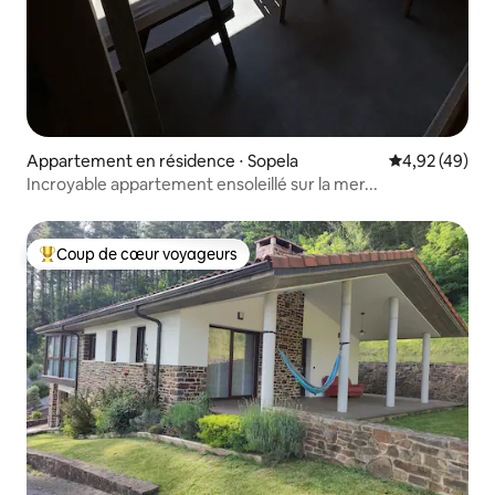
Appartement en résidence ⋅ Sopela
Évaluation mo
4,92 (49)
Incroyable appartement ensoleillé sur la mer...
Coup de cœur voyageurs
Coups de cœur voyageurs les plus appréciés