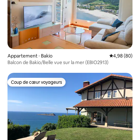
Appartement ⋅ Bakio
Évaluation mo
4,98 (80)
Balcon de Bakio/Belle vue sur la mer (EBIO2913)
Coup de cœur voyageurs
Coup de cœur voyageurs