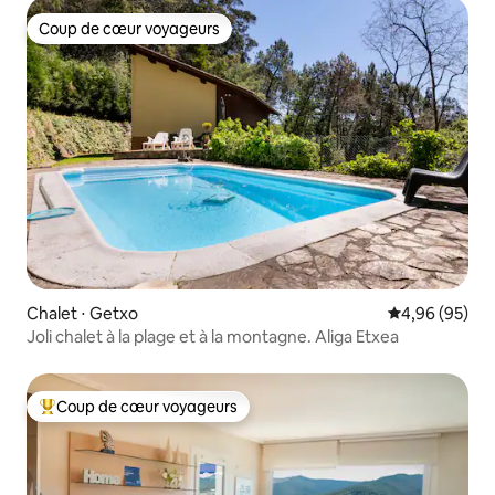
Coup de cœur voyageurs
Coup de cœur voyageurs
Chalet ⋅ Getxo
Évaluation mo
4,96 (95)
Joli chalet à la plage et à la montagne. Aliga Etxea
Coup de cœur voyageurs
Coups de cœur voyageurs les plus appréciés