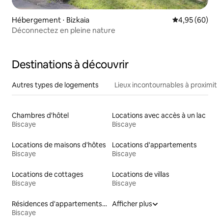
Hébergement ⋅ Bizkaia
Évaluation mo
4,95 (60)
Déconnectez en pleine nature
Destinations à découvrir
Autres types de logements
Lieux incontournables à proximit
Chambres d'hôtel
Locations avec accès à un lac
Biscaye
Biscaye
Locations de maisons d'hôtes
Locations d'appartements
Biscaye
Biscaye
Locations de cottages
Locations de villas
Biscaye
Biscaye
Résidences d'appartements en location
Afficher plus
Biscaye