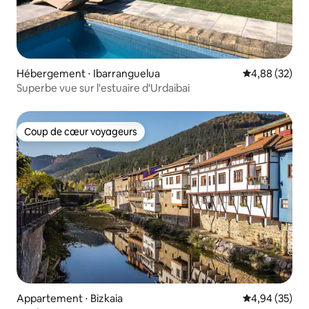
Hébergement ⋅ Ibarranguelua
Évaluation mo
4,88 (32)
Superbe vue sur l'estuaire d'Urdaibai
Coup de cœur voyageurs
Coup de cœur voyageurs
Appartement ⋅ Bizkaia
Évaluation mo
4,94 (35)