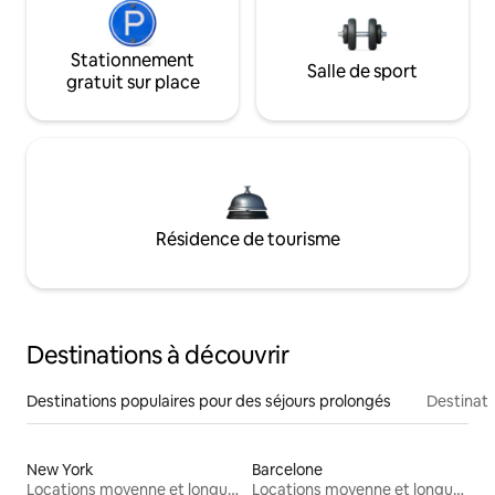
Stationnement
Salle de sport
gratuit sur place
Résidence de tourisme
Destinations à découvrir
Destinations populaires pour des séjours prolongés
Destinati
New York
Barcelone
Locations moyenne et longue durée
Locations moyenne et longue durée