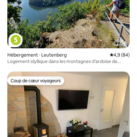
Hébergement ⋅ Leutenberg
Évaluation m
4,9 (84)
Logement idyllique dans les montagnes d'ardoise de
Thuringe
Coup de cœur voyageurs
Coup de cœur voyageurs