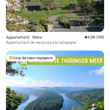
Appartement ⋅ Weira
Évaluation moy
4,98 (109)
Appartement de vacances à la campagne
Coup de cœur voyageurs
Coups de cœur voyageurs les plus appréciés