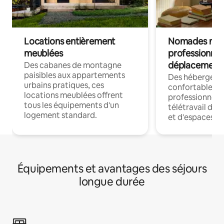
Locations entièrement
Nomades num
meublées
professionnel
déplacement
Des cabanes de montagne
paisibles aux appartements
Des hébergem
urbains pratiques, ces
confortables p
locations meublées offrent
professionnels
tous les équipements d'un
télétravail dis
logement standard.
et d'espaces de
Équipements et avantages des séjours
longue durée