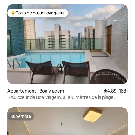
Coup de cœur voyageurs
Coups de cœur voyageurs les plus appréciés
Appartement ⋅ Boa Viagem
Évaluation moy
4,89 (168)
5 Au cœur de Boa Viagem, à 800 mètres de la plage.
Superhôte
Superhôte