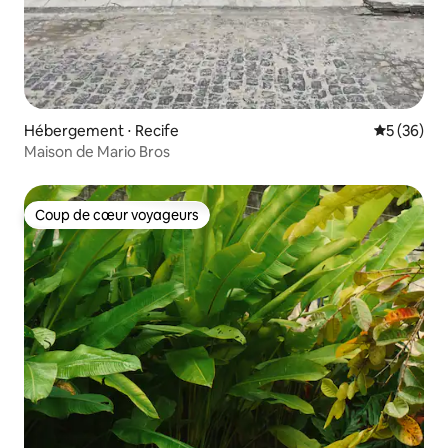
Hébergement ⋅ Recife
Évaluation
5 (36)
Maison de Mario Bros
Coup de cœur voyageurs
Coup de cœur voyageurs