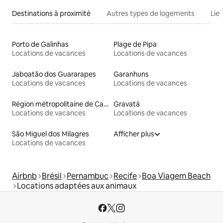
Destinations à proximité
Autres types de logements
Lie
Porto de Galinhas
Plage de Pipa
Locations de vacances
Locations de vacances
Jaboatão dos Guararapes
Garanhuns
Locations de vacances
Locations de vacances
Région métropolitaine de Campina Grande
Gravatá
Locations de vacances
Locations de vacances
São Miguel dos Milagres
Afficher plus
Locations de vacances
Airbnb
Brésil
Pernambuc
Recife
Boa Viagem Beach
Locations adaptées aux animaux