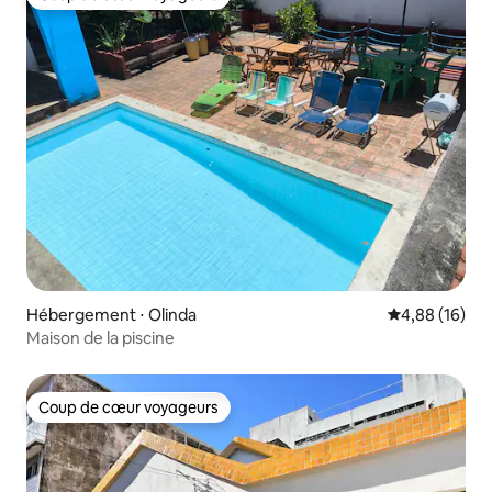
Coup de cœur voyageurs
Hébergement ⋅ Olinda
Évaluation mo
4,88 (16)
Maison de la piscine
Coup de cœur voyageurs
Coup de cœur voyageurs