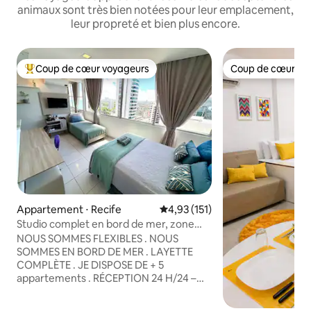
animaux sont très bien notées pour leur emplacement,
leur propreté et bien plus encore.
Coup de cœur voyageurs
Coup de cœur vo
Coups de cœur voyageurs les plus appréciés
Coup de cœur vo
Appartement ⋅ Recife
Évaluation moyenne sur la base 
4,93 (151)
Studio complet en bord de mer, zone
sud, proche de tout
NOUS SOMMES FLEXIBLES . NOUS
SOMMES EN BORD DE MER . LAYETTE
COMPLÈTE . JE DISPOSE DE + 5
appartements . RÉCEPTION 24 H/24 –
Système d'entrée numérique par porte
Notre eau provient d'un puits, mais elle a