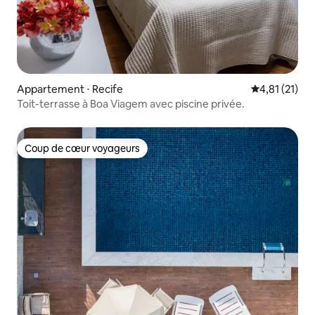
Appartement ⋅ Recife
Évaluation mo
4,81 (21)
Toit-terrasse à Boa Viagem avec piscine privée.
Coup de cœur voyageurs
Coup de cœur voyageurs