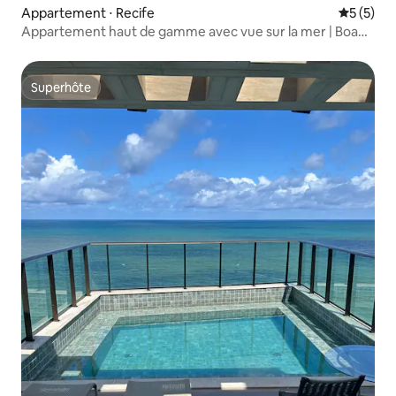
Appartement ⋅ Recife
Évaluatio
5 (5)
Appartement haut de gamme avec vue sur la mer | Boa
Viagem | À 50 m de la plage
Superhôte
Superhôte