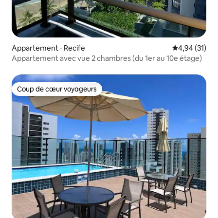
Appartement ⋅ Recife
Évaluation mo
4,94 (31)
Appartement avec vue 2 chambres (du 1er au 10e étage)
Coup de cœur voyageurs
Coup de cœur voyageurs