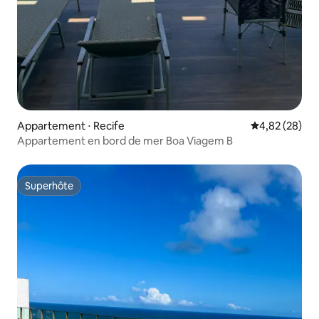
Appartement ⋅ Recife
Évaluation mo
4,82 (28)
Appartement en bord de mer Boa Viagem B
Superhôte
Superhôte