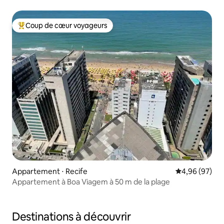
Coup de cœur voyageurs
Coups de cœur voyageurs les plus appréciés
Appartement ⋅ Recife
Évaluation mo
4,96 (97)
Appartement à Boa Viagem à 50 m de la plage
Destinations à découvrir