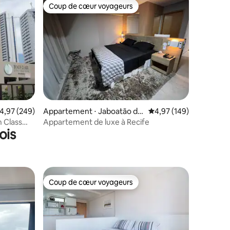
Coup de cœur voyageurs
Coup de cœur voyageurs
ntaires : 4,9 sur 5
valuation moyenne sur la base de 249 commentaires : 4,97 sur 5
4,97 (249)
Appartement ⋅ Jaboatão do
Évaluation moyenne sur
4,97 (149)
s Guararapes
 Class
Appartement de luxe à Recife
ois
Coup de cœur voyageurs
Coup de cœur voyageurs