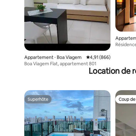
Appartem
ararapes
Résidenc
sur le thè
Appartement ⋅ Boa Viagem
Évaluation moyenne sur 
4,91 (866)
Boa Viagem Flat, appartement 801
Location de r
Superhôte
Coup de
Superhôte
Coup de