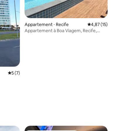
Appartement ⋅ Recife
Évaluation moyenne su
4,87 (15)
Appartement à Boa Viagem, Recife,
Pernambuco
Évaluation moyenne sur la base de 7 commentaires : 5 sur 5
5 (7)
que do
ntaires : 4,94 sur 5