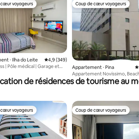
 cœur voyageurs
Coup de cœur voyageurs
 cœur voyageurs
Coup de cœur voyageurs
 sur la base de 14 commentaires : 5 sur 5
nt ⋅ Ilha do Leite
Évaluation moyenne sur la base de 349 comme
4,9 (349)
ss | Pôle médical | Garage et
Appartement ⋅ Pina
É
Appartement Novíssimo, Beach
cation de résidences de tourisme au m
Excelsior, Pina.
 cœur voyageurs
Coup de cœur voyageurs
 cœur voyageurs
Coup de cœur voyageurs