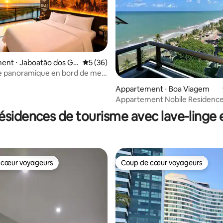
ent ⋅ Jaboatão dos Gu
Évaluation moyenne sur la base de 36 co
5 (36)
e panoramique en bord de mer
me de Bali à Paiva
Appartement ⋅ Boa Viagem
la base de 866 commentaires : 4,91 sur 5
Appartement Nobile Residenc
2 chambres (1er au 10e étage)
ésidences de tourisme avec lave-linge 
 cœur voyageurs
Coup de cœur voyageurs
 cœur voyageurs
Coup de cœur voyageurs