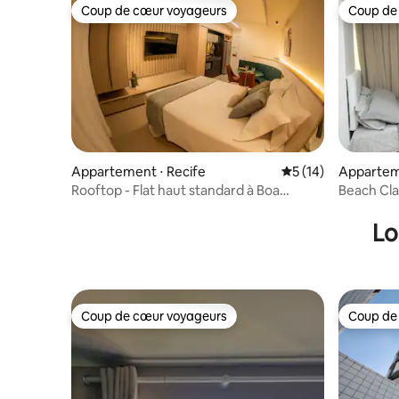
Coup de cœur voyageurs
Coup de
Coup de cœur voyageurs
Coup de
Appartement ⋅ Recife
Évaluation moyenne
5 (14)
Apparteme
Rooftop - Flat haut standard à Boa
Beach Cla
Viagem
piscine
Lo
Coup de cœur voyageurs
Coup de
Coup de cœur voyageurs
Coup de