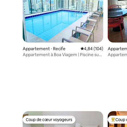
Appartement ⋅ Recife
Évaluation moyenne sur 
4,84 (104)
Apparteme
Appartement à Boa Viagem | Piscine sur
Appartem
le toit et garage
Stay Boa
Coup de cœur voyageurs
Coup 
Coup de cœur voyageurs
Coups de