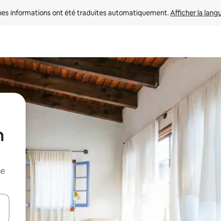
nes informations ont été traduites automatiquement. 
Afficher la lang
n
me
hes vers le haut et vers le bas pour les parcourir ou en appuyant et en fai