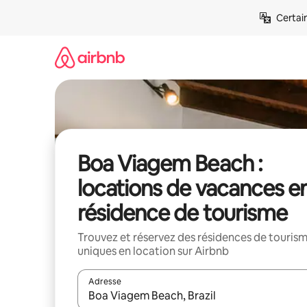
Aller
Certai
directement
au
contenu
Boa Viagem Beach :
locations de vacances e
résidence de tourisme
Trouvez et réservez des résidences de touris
uniques en location sur Airbnb
Adresse
Lorsque les résultats s'affichent, utilisez les flèc