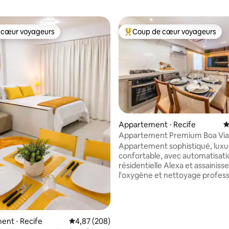
 cœur voyageurs
Coup de cœur voyageurs
 cœur voyageurs
Coups de cœur voyageurs les p
Appartement ⋅ Recife
É
Appartement Premium Boa Via
 la base de 176 commentaires : 4,83 sur 5
Fi • Proche de l’aéroport
Appartement sophistiqué, luxu
confortable, avec automatisati
résidentielle Alexa et assainis
l'oxygène et nettoyage profess
entre les hébergements, pensé
moindres détails pour votre mei
séjour. Il est très bien situé, à 
de l'aéroport, du centre comme
nt ⋅ Recife
Évaluation moyenne sur la base de 208 commen
4,87 (208)
Recife, de grands supermarché