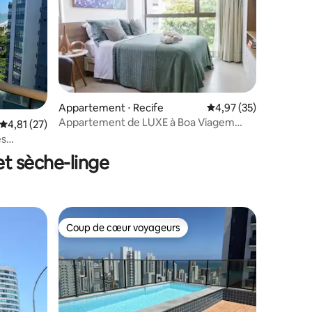
mmentaires : 5 sur 5
Appartement ⋅ Recife
Évaluation moyenne su
4,97 (35)
Appartement de LUXE à Boa Viagem
Évaluation moyenne sur la base de 27 commentaires : 4,81 sur 5
4,81 (27)
avec piscine sur le toit 470
es
et sèche-linge
Coup de cœur voyageurs
Coup de cœur voyageurs