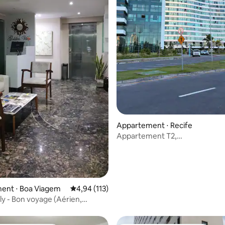
ur la base de 74 commentaires : 4,7 sur 5
Appartement ⋅ Recife
Appartement T2,
65 m² + espace / confort – Par
Cais
ent ⋅ Boa Viagem
Évaluation moyenne sur la base de 113 comme
4,94 (113)
ly - Bon voyage (Aérien,
et mer)