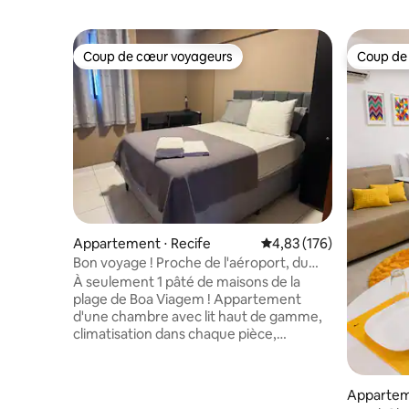
Coup de cœur voyageurs
Coup de
Coup de cœur voyageurs
Coup de
Appartement ⋅ Recife
Évaluation moyenne sur
4,83 (176)
Bon voyage ! Proche de l'aéroport, du
centre commercial et de la plage
À seulement 1 pâté de maisons de la
plage de Boa Viagem ! Appartement
d'une chambre avec lit haut de gamme,
climatisation dans chaque pièce,
connexion Wi-Fi rapide et espace de
travail. Profitez de l'immeuble, qui
dispose d'un service de conciergerie
Apparteme
24 h/24, de 2 ascenseurs, d'une salle de