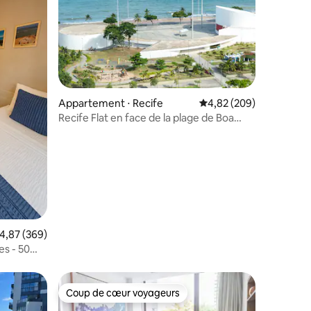
Appartement ⋅ Recife
Évaluation moyenne sur
4,82 (209)
Recife Flat en face de la plage de Boa
entaires : 4,9 sur 5
Viagem
valuation moyenne sur la base de 369 commentaires : 4,87 sur 5
4,87 (369)
s - 50
Coup de cœur voyageurs
Coup de cœur voyageurs