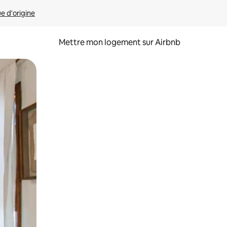
ue d'origine
Mettre mon logement sur Airbnb
sant glisser.