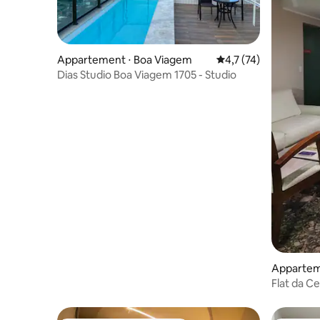
Appartement ⋅ Boa Viagem
Évaluation moyenne s
4,7 (74)
Dias Studio Boa Viagem 1705 - Studio
Appartem
Flat da Ce
shopping 