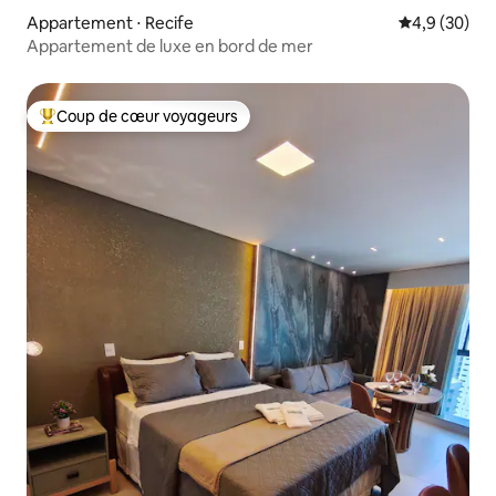
Appartement ⋅ Recife
Évaluation m
4,9 (30)
Appartement de luxe en bord de mer
Coup de cœur voyageurs
Coups de cœur voyageurs les plus appréciés