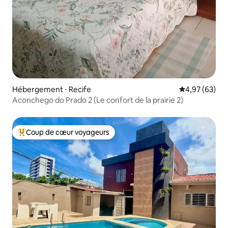
Hébergement ⋅ Recife
Évaluation mo
4,97 (63)
Aconchego do Prado 2 (Le confort de la prairie 2)
Coup de cœur voyageurs
Coups de cœur voyageurs les plus appréciés