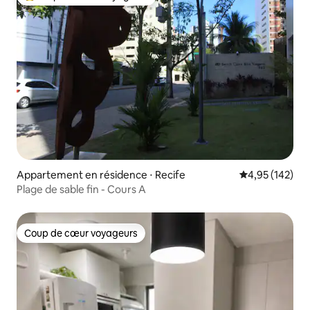
Coups de cœur voyageurs les plus appréciés
Appartement en résidence ⋅ Recife
Évaluation moy
4,95 (142)
Plage de sable fin - Cours A
Coup de cœur voyageurs
Coup de cœur voyageurs