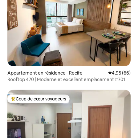
Appartement en résidence ⋅ Recife
Évaluation mo
4,95 (66)
Rooftop 470 | Moderne et excellent emplacement #701
Coup de cœur voyageurs
Coups de cœur voyageurs les plus appréciés