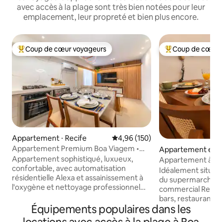
avec accès à la plage sont très bien notées pour leur
emplacement, leur propreté et bien plus encore.
Coup de cœur voyageurs
Coup de cœur 
Coups de cœur voyageurs les plus appréciés
Coups de cœur vo
Appartement ⋅ Recife
Évaluation moyenne sur la base 
4,96 (150)
Appartement Premium Boa Viagem •
Appartement en r
Wi-Fi • Proche de l’aéroport
⋅ Recife
Appartement sophistiqué, luxueux,
Appartement à 10 m
confortable, avec automatisation
Excellent Wi-Fi | P
Idéalement situé à Boa
résidentielle Alexa et assainissement à
du supermarché e
l'oxygène et nettoyage professionnel
commercial Recife ; - À proximité
entre les hébergements, pensé dans les
bars, restaurants,
moindres détails pour votre meilleur
Équipements populaires dans les
pharmacies ; - À 8 minutes à pied du
séjour. Il est très bien situé, à proximité
meilleur quartier 