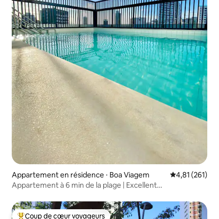
Appartement en résidence ⋅ Boa Viagem
Évaluation moy
4,81 (261)
Appartement à 6 min de la plage | Excellent
emplacement | Réception 24h/24 et 7j/7
Coup de cœur voyageurs