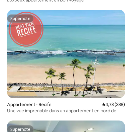
Superhôte
Superhôte
Appartement ⋅ Recife
Évaluation moy
4,73 (338)
Une vue imprenable dans un appartement en bord de
mer
Superhôte
Superhôte