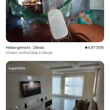
Hébergement ⋅ Olinda
Évaluation moy
4,97 (109)
Chalet confortable à Olinda
Superhôte
Superhôte