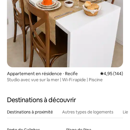
Appartement en résidence ⋅ Recife
Évaluation moy
4,95 (144)
Studio avec vue sur la mer | Wi-Fi rapide | Piscine
Destinations à découvrir
Destinations à proximité
Autres types de logements
Lie