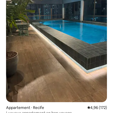
Appartement ⋅ Recife
Évaluation moy
4,96 (172)
Luxueux appartement en bon voyage