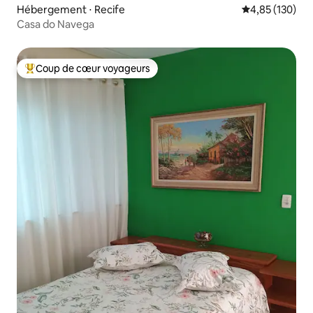
Hébergement ⋅ Recife
Évaluation moy
4,85 (130)
Casa do Navega
Coup de cœur voyageurs
Coups de cœur voyageurs les plus appréciés