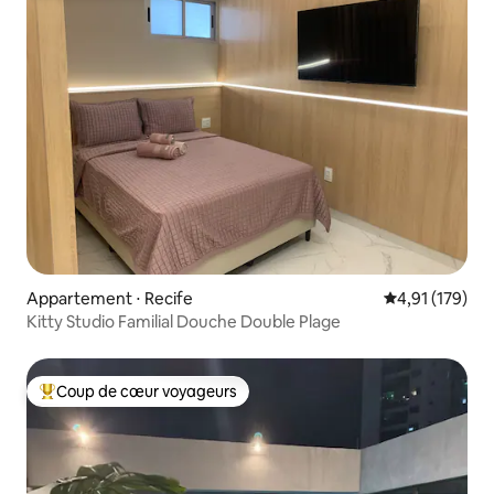
Appartement ⋅ Recife
Évaluation moy
4,91 (179)
Kitty Studio Familial Douche Double Plage
Coup de cœur voyageurs
Coups de cœur voyageurs les plus appréciés