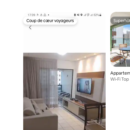
Coup de cœur voyageurs
Superhô
Coup de cœur voyageurs
Superhô
Appartem
Graças
Wi-Fi Top