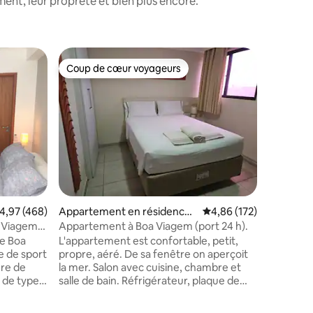
nt, leur propreté et bien plus encore.
Appartem
Coup de cœur voyageurs
Coup
lus appréciés
Coup de cœur voyageurs
Coups d
Recife
Apparteme
Excellent
Idéalement 
du super
commercial Recife
bars, res
pharmacies ; - À 8 minute
meilleur 
Viagem ; - À 10 min de l'aéroport (en
voiture). Pour ceux qui visiteront le vieux
Recife et 
valuation moyenne sur la base de 468 commentaires : 4,97 sur 5
4,97 (468)
Appartement en résidence ⋅
Évaluation moyenne sur
4,86 (172)
principale
ntaires : 4,88 sur 5
Recife
copropri
a Viagem
Appartement à Boa Viagem (port 24 h).
ouverte 2
de Boa
L'appartement est confortable, petit,
d'un mini
e de sport
propre, aéré. De sa fenêtre on aperçoit
une vue i
ure de
la mer. Salon avec cuisine, chambre et
de sport,
 de type
salle de bain. Réfrigérateur, plaque de
et d'une 
micro-
cuisson, micro-ondes, climatisation de
e plaque
fenêtre, bureau dans la chambre,