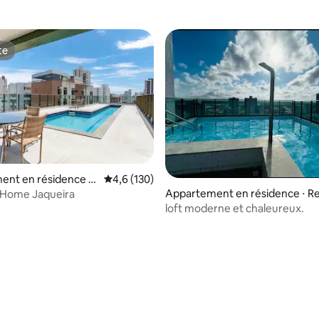
te
te
ent en résidence ⋅
Évaluation moyenne sur la base de 130 comm
4,6 (130)
Appartement en résidence ⋅ Re
 Home Jaqueira
loft moderne et chaleureux.