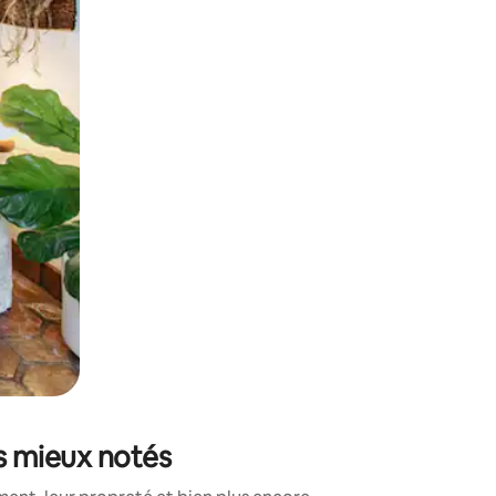
sant glisser.
s mieux notés