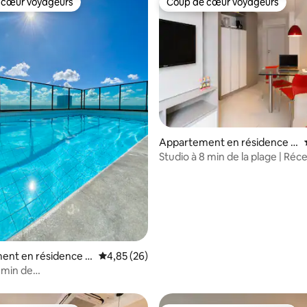
 cœur voyageurs
Coup de cœur voyageurs
 cœur voyageurs
Coup de cœur voyageurs
Appartement en résidence ⋅
Recife
Studio à 8 min de la plage | Réc
24h/24 | Emplacement idéal
r la base de 15 commentaires : 4,93 sur 5
ent en résidence ⋅
Évaluation moyenne sur la base de 26 commen
4,85 (26)
5 min de
 | Conciergerie
 Garage