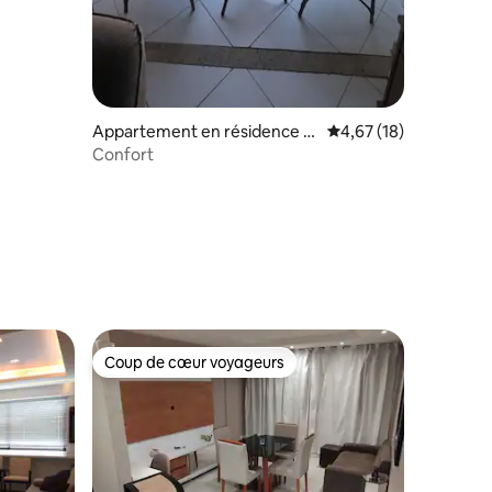
Appartement en résidence ⋅
Évaluation moyenne su
4,67 (18)
Recife
Confort
Coup de cœur voyageurs
Coup de cœur voyageurs