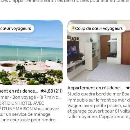
nces d'appartements sont très bien notées pour leur emplaceme
 cœur voyageurs
Coup de cœur voyageurs
 cœur voyageurs
Coups de cœur voyageurs les p
Appartement en résidence
É
ent en résidence ⋅
Évaluation moyenne sur la base de 211 comme
4,88 (211)
⋅ Boa Viagem
Studio quadra bord de mer Bo
 mer - Bon voyage - (à 7 min de
près de l'aéroport.
Immeuble sur le front de mer 
)
RT D'UN HÔTEL AVEC
Viagem avec petite piscine, sall
'UNE MAISON Vous pouvez
et garage couvert pour 01 voit
sur un service de ménage
taille moyenne. L'appartement,
, une courtoisie pour rendre
studio (23m2), est équipé d'un 
ur plus confortable. Le
ondes, d'un réfrigérateur, d'un