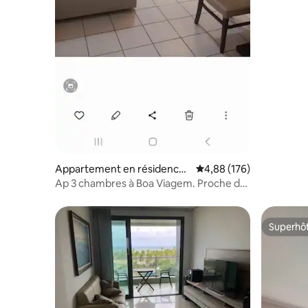
Appartement en résidence ⋅
Évaluation moyenne sur 
4,88 (176)
Boa Viagem
Ap 3 chambres à Boa Viagem. Proche de
la plage et de l'aéroport.
Superhô
Superhô