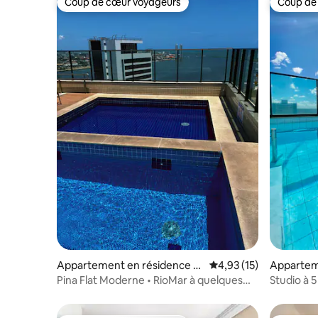
Coup de cœur voyageurs
Coup de
Coup de cœur voyageurs
Coup de
Appartement en résidence ⋅
Évaluation moyenne su
4,93 (15)
Appartem
Recife
Recife
Pina Flat Moderne • RioMar à quelques
Studio à 
pas
l’aéroport
24 h/24 |