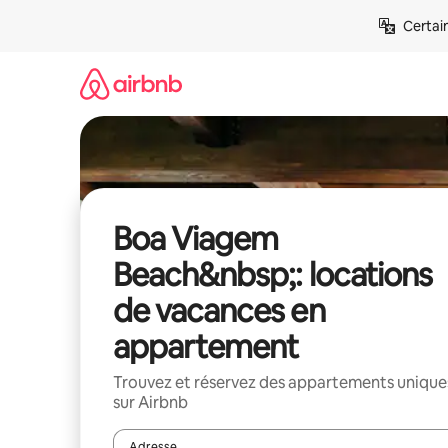
Aller
Certai
directement
au
contenu
Boa Viagem
Beach&nbsp;: locations
de vacances en
appartement
Trouvez et réservez des appartements unique
sur Airbnb
Adresse