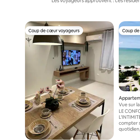
Les voyageurs approuvent : ces réside
Coup de cœur voyageurs
Coup de
Coup de cœur voyageurs
Coup de
Appartem
Recife
Vue sur la
l'aéroport
LE CONFO
L'INTIMITÉ D
compter 
quotidien
votre séjo