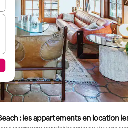
hes vers le haut et vers le bas pour les parcourir ou en appuyant et en fai
each : les appartements en location le