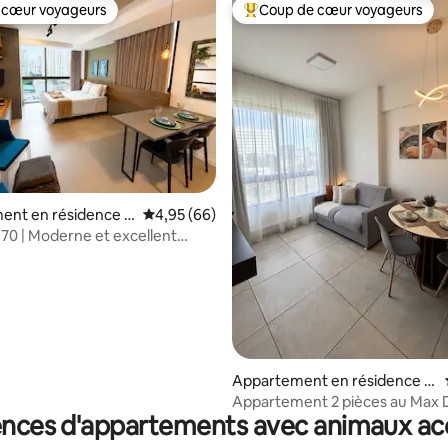
 cœur voyageurs
Coup de cœur voyageurs
 cœur voyageurs
Coups de cœur voyageurs les p
r la base de 31 commentaires : 4,84 sur 5
ent en résidence ⋅
Évaluation moyenne sur la base de 66 commen
4,95 (66)
70 | Moderne et excellent
ent #701
Appartement en résidence ⋅
Recife
Appartement 2 pièces au Max D
ences d'appartements avec animaux ac
côté de Boa Vista et du centre-v