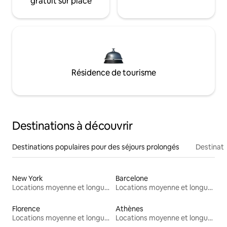
gratuit sur place
Résidence de tourisme
Destinations à découvrir
Destinations populaires pour des séjours prolongés
Destinati
New York
Barcelone
Locations moyenne et longue durée
Locations moyenne et longue durée
Florence
Athènes
Locations moyenne et longue durée
Locations moyenne et longue durée