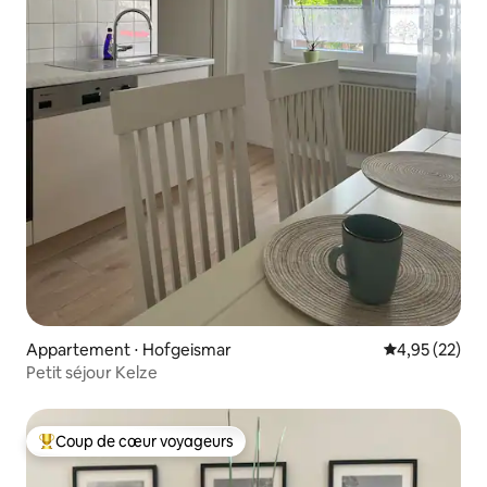
Appartement ⋅ Hofgeismar
Évaluation mo
4,95 (22)
Petit séjour Kelze
Coup de cœur voyageurs
Coups de cœur voyageurs les plus appréciés