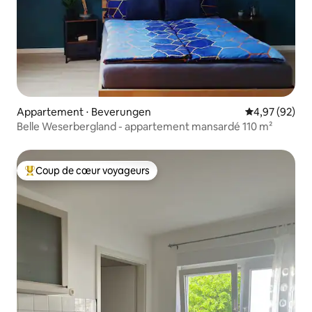
Appartement ⋅ Beverungen
Évaluation mo
4,97 (92)
Belle Weserbergland - appartement mansardé 110 m²
Coup de cœur voyageurs
Coups de cœur voyageurs les plus appréciés