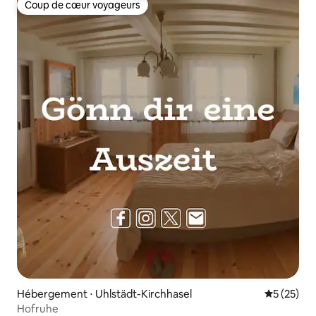
Coup de cœur voyageurs
Coup de cœur voyageurs
Hébergement ⋅ Uhlstädt-Kirchhasel
Évaluation
5 (25)
Hofruhe