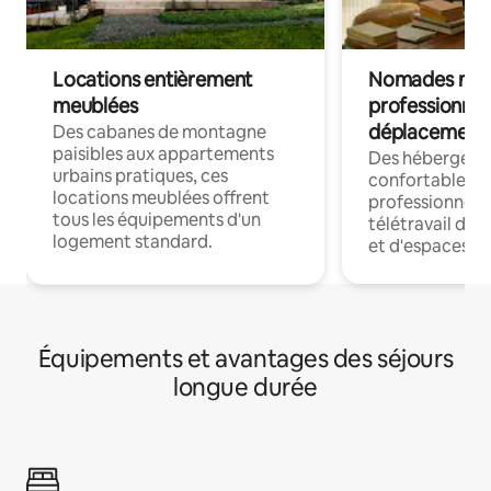
Locations entièrement
Nomades num
meublées
professionnel
déplacement
Des cabanes de montagne
paisibles aux appartements
Des hébergem
urbains pratiques, ces
confortables p
locations meublées offrent
professionnels
tous les équipements d'un
télétravail dis
logement standard.
et d'espaces de
Équipements et avantages des séjours
longue durée