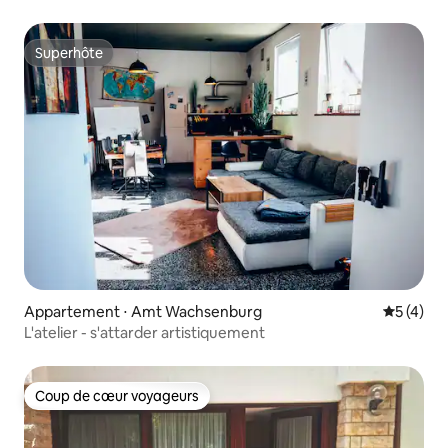
Superhôte
Superhôte
Appartement ⋅ Amt Wachsenburg
Évaluatio
5 (4)
L'atelier - s'attarder artistiquement
Coup de cœur voyageurs
Coup de cœur voyageurs