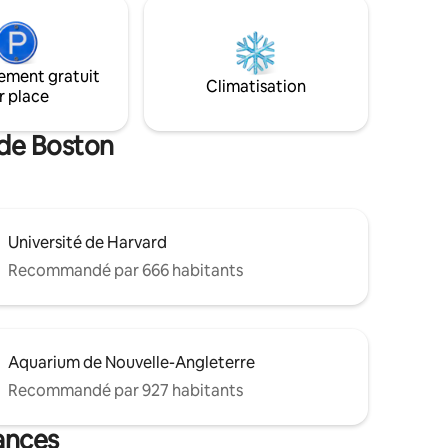
vers toutes les parties de Boston. C'est
l'endroit idéal pour vous sentir chez vous
ne salle
pendant que vous travaillez, visitez votre
re, d'une
famille ou découvrez la ville que nous
as, d'un
ement gratuit
aimons. Quelle que soit la raison de votre
Climatisation
alcon avec
r place
venue à Boston, nous avons hâte de vous
accueillir au chalet !
 de Boston
Université de Harvard
Recommandé par 666 habitants
Aquarium de Nouvelle-Angleterre
Recommandé par 927 habitants
ances