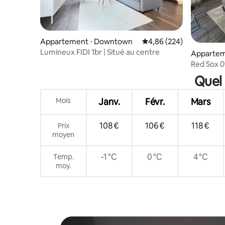
Appartement ⋅ Downtown
Évaluation moyenne sur 
4,86 (224)
Lumineux FIDI 1br | Situé au centre
Appartem
e
Red Sox 0
Medical. 
Quel 
Mois
Janv.
Févr.
Mars
108 €
106 €
118 €
Prix
moyen
-1 °C
0 °C
4 °C
Temp.
moy.