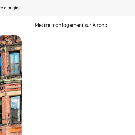
ue d'origine
Mettre mon logement sur Airbnb
sant glisser.