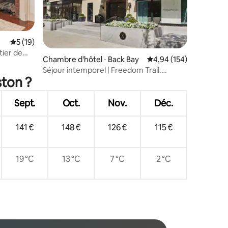
Évaluation moyenne sur la base de 19 commentaires : 5 sur 5
5 (19)
tier de
mmentaires : 5 sur 5
Chambre d'hôtel ⋅ Back Bay
Évaluation moyenne sur
4,94 (154)
Séjour intemporel | Freedom Trail.
ston ?
Centre de remise en forme
Sept.
Oct.
Nov.
Déc.
141 €
148 €
126 €
115 €
19 °C
13 °C
7 °C
2 °C