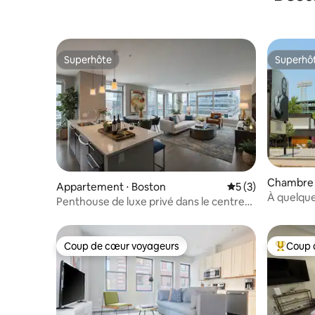
Superhôte
Superhô
Superhôte
Superhô
Chambre d
Appartement ⋅ Boston
Évaluation moyenn
5 (3)
À quelque
Penthouse de luxe privé dans le centre-
déjeuner g
ville de Boston.
Coup de cœur voyageurs
Coup 
Coup de cœur voyageurs
Coups de