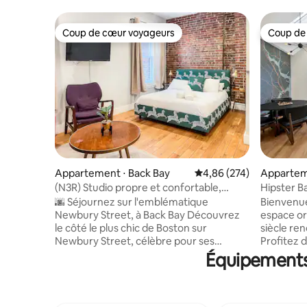
Coup de cœur voyageurs
Coup de
Coup de cœur voyageurs
Coup de
Appartement ⋅ Back Bay
Évaluation moyenne sur 
4,86 (274)
Appartem
(N3R) Studio propre et confortable,
Hipster B
emplacement idéal !
Parking
🌆 Séjournez sur l'emblématique
Bienvenue
Newbury Street, à Back Bay Découvrez
espace or
le côté le plus chic de Boston sur
siècle re
Newbury Street, célèbre pour ses
Profitez 
maisons historiques en grès rouge, ses
qu’une ch
Équipements 
trottoirs bordés d'arbres et son
appareils
atmosphère animée. 🛍️ Promenez-vous
douche à e
juste devant votre porte pour explorer
Préparez
des boutiques de créateurs, des
cocktails 