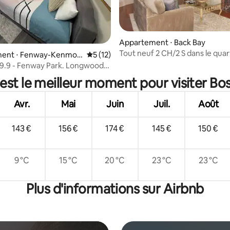
la base de 224 commentaires : 4,86 sur 5
Appartement ⋅ Back Bay
Tout neuf 2 CH/2 S dans le quar
ent ⋅ Fenway-Kenmor
Évaluation moyenne sur la base de 12 co
5 (12)
Back Bay
9.9 - Fenway Park. Longwood
NEUF.
est le meilleur moment pour visiter Bo
Avr.
Mai
Juin
Juil.
Août
143 €
156 €
174 €
145 €
150 €
9 °C
15 °C
20 °C
23 °C
23 °C
Plus d'informations sur Airbnb