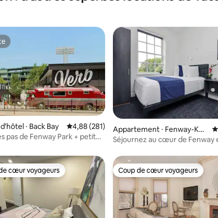
te
te
'hôtel ⋅ Back Bay
Évaluation moyenne sur la base de 281 commen
4,88 (281)
e sur la base de 3 commentaires : 5 sur 5
Appartement ⋅ Fenway-Ken
É
s pas de Fenway Park + petit
more
Séjournez au cœur de Fenway e
ratuit et piscine
de cœur voyageurs
Coup de cœur voyageurs
 cœur voyageurs les plus appréciés
Coup de cœur voyageurs