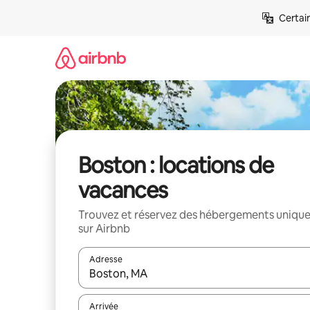
Aller
Certai
directement
au
contenu
Boston : locations de
vacances
Trouvez et réservez des hébergements uniqu
sur Airbnb
Adresse
Lorsque les résultats s'affichent, utilisez les flèc
Arrivée