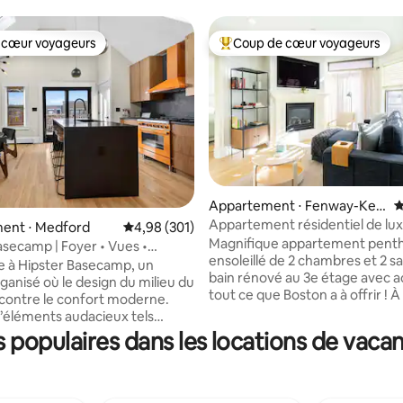
 cœur voyageurs
Coup de cœur voyageurs
 cœur voyageurs
Coups de cœur voyageurs les p
Appartement ⋅ Fenway-Ken
É
more
Appartement résidentiel de lu
la base de 274 commentaires : 4,86 sur 5
ent ⋅ Medford
Évaluation moyenne sur la base de 301 commen
4,98 (301)
pierre brune
Magnifique appartement pent
asecamp | Foyer • Vues •
ensoleillé de 2 chambres et 2 sa
 à Hipster Basecamp, un
bain rénové au 3e étage avec a
ganisé où le design du milieu du
tout ce que Boston a à offrir ! 
ncontre le confort moderne.
de marche des boutiques, des 
d’éléments audacieux tels
et des divertissements, y comp
eminée double face, des
populaires dans les locations de vaca
Fenway Park !, Accès immédiat à
 électroménagers Smeg et une
verte du métro ainsi qu'à d'aut
ffet de pluie fixée au plafond.
transports locaux ! Profitez de
 un expresso ou mélangez des
chambre principale avec lit King
avec tout à portée de main, puis