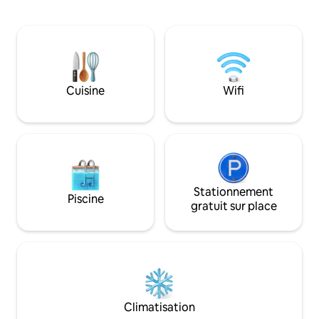
bateau à rames et des kayaks ou
au trésor sur le ri
apportez votre propre bateau. Nous
également Kittery 
sommes sur Antique Ally et les parcs
Portsmouth, tous 
d'État sont à proximité (à 2 miles).
minutes. Profitez
Profitez d'une journée à Chucksters,
fraîchement rénov
Concord, Portsmouth ou dans la région
depuis chaque cha
des lacs. Profitez de la VIE AU BORD DU
Toutes les chambr
Cuisine
Wifi
LAC ! Pas d'animaux (problème de santé
climatisation, d'u
pour le personnel de nettoyage) 4
gratuite et de télé
adultes ou 2 adultes 3 enfants. Gilets de
cuisine entièreme
sauvetage fournis.
vue incroyable sur 
Stationnement
Piscine
gratuit sur place
Climatisation