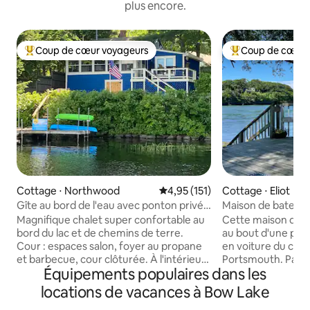
plus encore.
Coup de cœur voyageurs
Coup de cœur 
Coups de cœur voyageurs les plus appréciés
Coups de cœur vo
Cottage ⋅ Northwood
Évaluation moyenne sur la base 
4,95 (151)
Cottage ⋅ Eliot
Gîte au bord de l'eau avec ponton privé |
Maison de bateau/
Kayaks | Barque
Magnifique chalet super confortable au
Cette maison de 2
bord du lac et de chemins de terre.
au bout d'une pénin
Cour : espaces salon, foyer au propane
en voiture du cent
et barbecue, cour clôturée. À l'intérieur,
Portsmouth. Passez
Équipements populaires dans les
il y a des espaces de lecture, des DVD, le
pont, faites des g
Wi-Fi, des livres, des livres de coloriage,
votre propre hom
locations de vacances à Bow Lake
des puzzles et des jeux. Profitez du
authentique, nagez