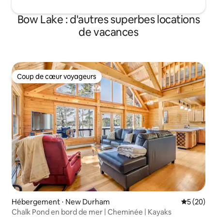
Bow Lake : d'autres superbes locations
de vacances
Coup de cœur voyageurs
Coup de cœur voyageurs
Hébergement ⋅ New Durham
Évaluation
5 (20)
Chalk Pond en bord de mer | Cheminée | Kayaks