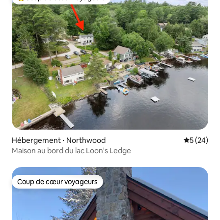
Coups de cœur voyageurs les plus appréciés
Hébergement ⋅ Northwood
Évaluation
5 (24)
Maison au bord du lac Loon's Ledge
Coup de cœur voyageurs
Coup de cœur voyageurs