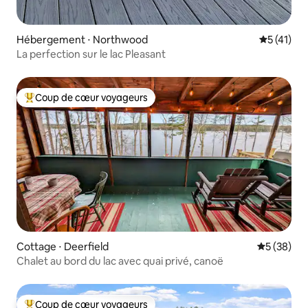
Hébergement ⋅ Northwood
Évaluation
5 (41)
La perfection sur le lac Pleasant
Coup de cœur voyageurs
Coups de cœur voyageurs les plus appréciés
Cottage ⋅ Deerfield
Évaluation
5 (38)
Chalet au bord du lac avec quai privé, canoë
Coup de cœur voyageurs