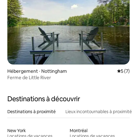
Hébergement ⋅ Nottingham
Évaluatio
5 (7)
Ferme de Little River
Destinations à découvrir
Destinations à proximité
Lieux incontournables à proximité
New York
Montréal
Locations de vacances
Locations de vacances