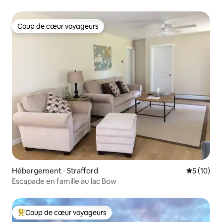
Coup de cœur voyageurs
Coup de cœur voyageurs
Hébergement ⋅ Strafford
Évaluation
5 (10)
Escapade en famille au lac Bow
Coup de cœur voyageurs
Coups de cœur voyageurs les plus appréciés