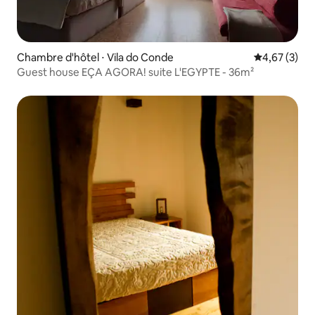
Chambre d'hôtel ⋅ Vila do Conde
Évaluation m
4,67 (3)
Guest house EÇA AGORA! suite L'EGYPTE - 36m²