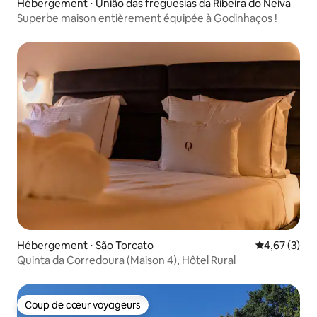
Hébergement ⋅ União das freguesias da Ribeira do Neiva
Superbe maison entièrement équipée à Godinhaços !
Hébergement ⋅ São Torcato
Évaluation m
4,67 (3)
Quinta da Corredoura (Maison 4), Hôtel Rural
Coup de cœur voyageurs
Coup de cœur voyageurs