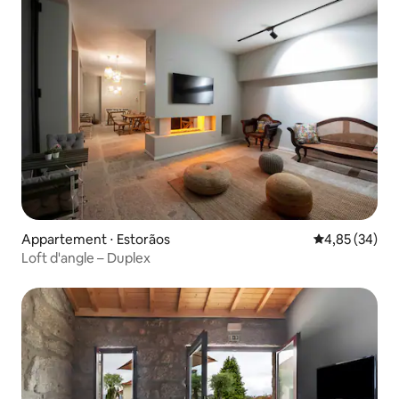
Appartement ⋅ Estorãos
Évaluation mo
4,85 (34)
Loft d'angle – Duplex