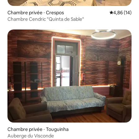
Chambre privée ⋅ Crespos
Évaluation mo
4,86 (14)
Chambre Cendric "Quinta de Sable"
Chambre privée ⋅ Touguinha
Auberge du Visconde