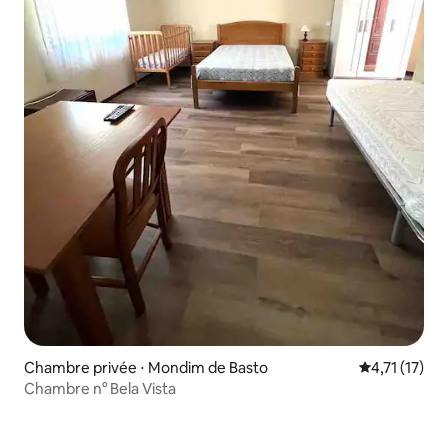
Chambre privée ⋅ Mondim de Basto
Évaluation m
4,71 (17)
Chambre n° Bela Vista