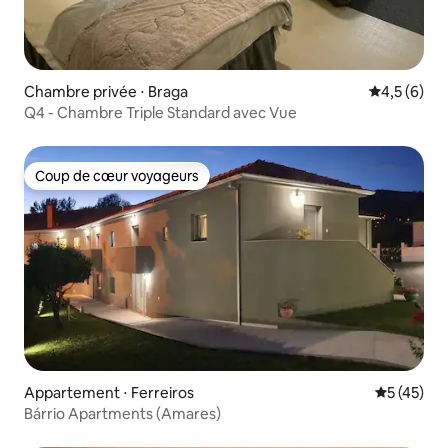
Chambre privée ⋅ Braga
Évaluation 
4,5 (6)
Q4 - Chambre Triple Standard avec Vue
Coup de cœur voyageurs
Coup de cœur voyageurs
Appartement ⋅ Ferreiros
Évaluation
5 (45)
Bárrio Apartments (Amares)