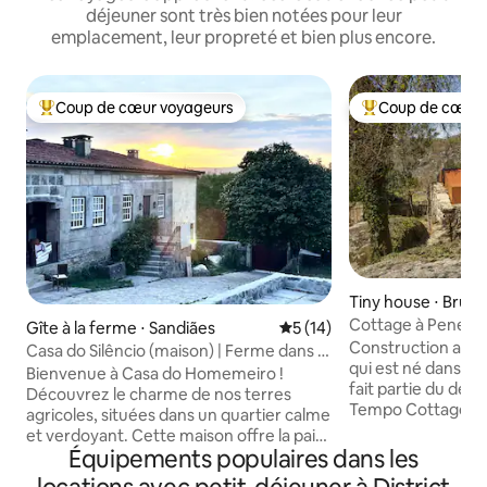
déjeuner sont très bien notées pour leur
emplacement, leur propreté et bien plus encore.
Coup de cœur voyageurs
Coup de cœur 
Coups de cœur voyageurs les plus appréciés
Coups de cœur vo
Tiny house ⋅ Brufe
Cottage à Peneda
Gîte à la ferme ⋅ Sandiães
Évaluation moyenne sur la b
5 (14)
Construction au de
Casa do Silêncio (maison) | Ferme dans la
qui est né dans une
nature
Bienvenue à Casa do Homemeiro !
fait partie du dé
Découvrez le charme de nos terres
Tempo Cottages. Il
agricoles, situées dans un quartier calme
mètres d'altitude,
et verdoyant. Cette maison offre la paix,
vallée de l'Homme,
Équipements populaires dans les
l'espace et l'intimité totale. Si vous aimez
montagnes jaune. Toute l'avant de l
la musique, vous vous sentirez comme