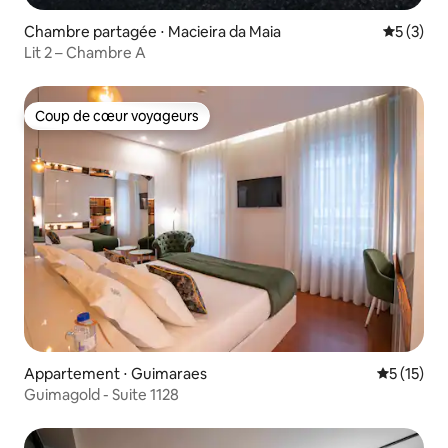
Chambre partagée ⋅ Macieira da Maia
Évaluatio
5 (3)
Lit 2 – Chambre A
Coup de cœur voyageurs
Coup de cœur voyageurs
Appartement ⋅ Guimaraes
Évaluation
5 (15)
Guimagold - Suite 1128