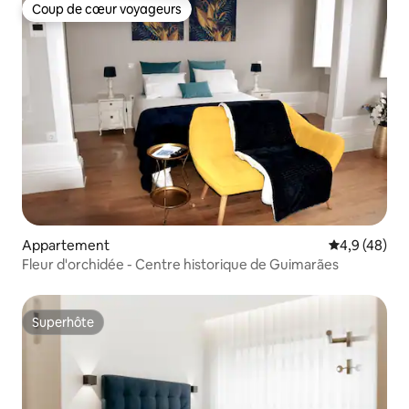
Coup de cœur voyageurs
Coup de cœur voyageurs
Appartement
Évaluation m
4,9 (48)
Fleur d'orchidée - Centre historique de Guimarães
Superhôte
Superhôte