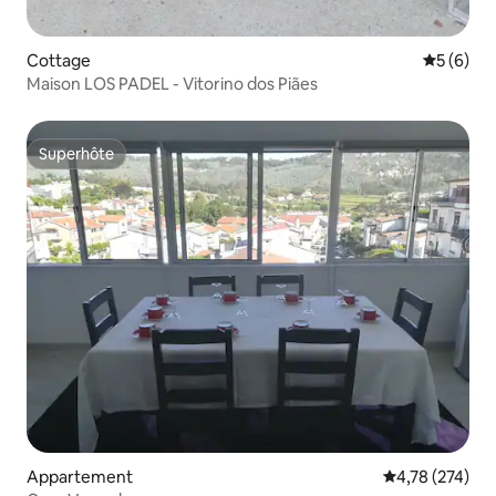
Cottage
Évaluatio
5 (6)
Maison LOS PADEL - Vitorino dos Piães
Superhôte
Superhôte
Appartement
Évaluation moy
4,78 (274)