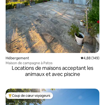
Hébergement
Évaluation moy
4,88 (149)
Maison de campagne à Patos
Locations de maisons acceptant les
animaux et avec piscine
Coup de cœur voyageurs
Coups de cœur voyageurs les plus appréciés