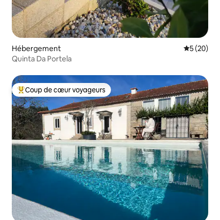
Hébergement
Évaluation
5 (20)
Quinta Da Portela
Coup de cœur voyageurs
Coups de cœur voyageurs les plus appréciés