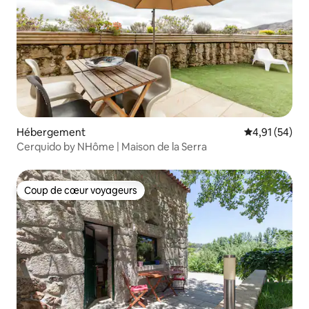
Hébergement
Évaluation mo
4,91 (54)
Cerquido by NHôme | Maison de la Serra
Coup de cœur voyageurs
Coup de cœur voyageurs