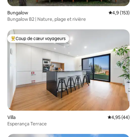
Bungalow
Évaluation mo
4,9 (153)
Bungalow B2 | Nature, plage et rivière
Coup de cœur voyageurs
Coups de cœur voyageurs les plus appréciés
Villa
Évaluation mo
4,95 (44)
Esperança Terrace