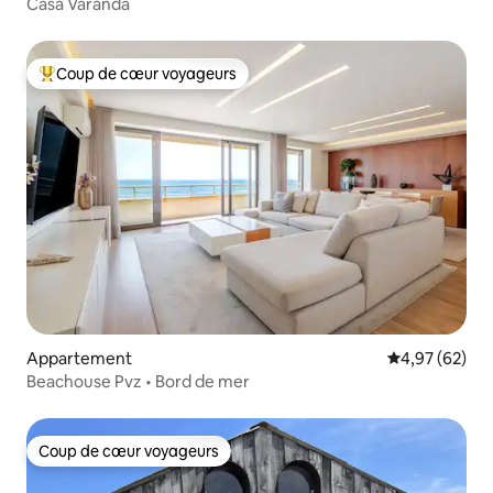
Casa Varanda
Coup de cœur voyageurs
Coups de cœur voyageurs les plus appréciés
Appartement
Évaluation mo
4,97 (62)
Beachouse Pvz • Bord de mer
Coup de cœur voyageurs
Coup de cœur voyageurs