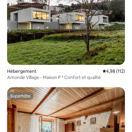
Hébergement
Évaluation moy
4,98 (112)
Amonde Village - Maison P * Confort et qualité
Superhôte
Superhôte