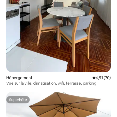
Hébergement
Évaluation mo
4,91 (70)
Vue sur la ville, climatisation, wifi, terrasse, parking
Superhôte
Superhôte