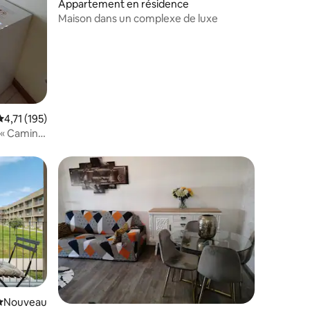
Appartement en résidence
Maison dans un complexe de luxe
taires : 4,89 sur 5
Évaluation moyenne sur la base de 195 commentaires : 4,71 sur 5
4,71 (195)
e « Camino
Nouvel hébergement
Nouveau