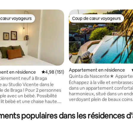
 cœur voyageurs
Coup de cœur voyageurs
 cœur voyageurs
Coup de cœur voyageurs
Appartement en résidence
e sur la base de 4 commentaires : 5 sur 5
ent en résidence
Évaluation moyenne sur la base de 151 comme
4,98 (151)
Quinta da Nascente★ Appart
tièrement neuf à Braga
avec balcon + piscine et barbe
Échappez à la ville et embrasse
 au Studio Vicente dans le
dans un appartement confortab
lle de Braga ! Pour 2 personnes
harmonieux, situé dans un endr
ple avec un bébé. Possibilité
verdoyant plein de beaux coins
 lit bébé et une chaise haute.
votre choix si vous cherchez d
ntièrement équipée et salle de
vacances à la campagne avec v
rne. Situé dans un quartier
ements populaires dans les résidences 
aimé, votre famille ou vos amis
ervi, avec des boulangeries, des
rural est magnifique et il sembl
ts, des plats à emporter, des
l'escapade parfaite loin de l'agit
chés, une pharmacie, une