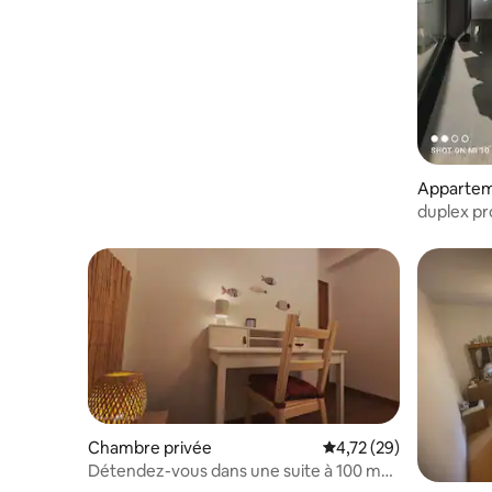
Appartem
duplex pr
braga
Chambre privée
Évaluation moyenne su
4,72 (29)
Détendez-vous dans une suite à 100 m
de la plage