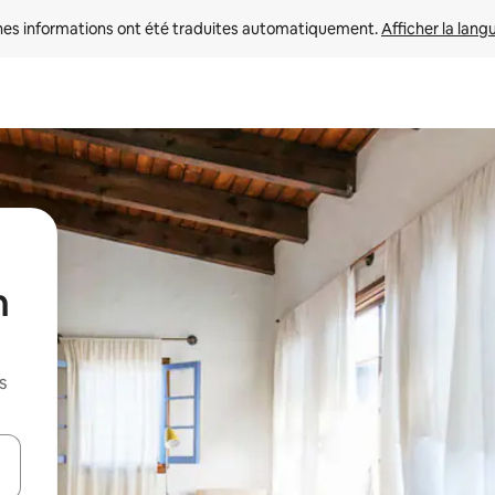
nes informations ont été traduites automatiquement. 
Afficher la lang
n
s
hes vers le haut et vers le bas pour les parcourir ou en appuyant et en fai