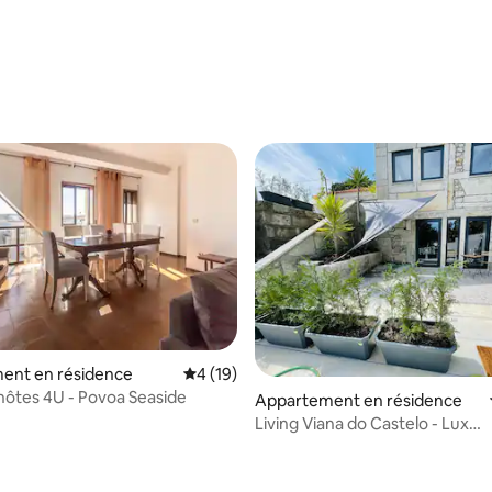
ent en résidence
Évaluation moyenne sur la base de 19 co
4 (19)
hôtes 4U - Povoa Seaside
ur la base de 7 commentaires : 4,71 sur 5
Appartement en résidence
Living Viana do Castelo - Lux
Appartement 1 chambre