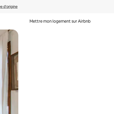
ue d'origine
Mettre mon logement sur Airbnb
sant glisser.