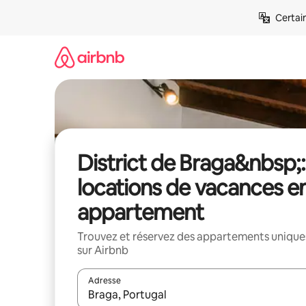
Aller
Certai
directement
au
contenu
District de Braga&nbsp;:
locations de vacances e
appartement
Trouvez et réservez des appartements unique
sur Airbnb
Adresse
Lorsque les résultats s'affichent, utilisez les flèc