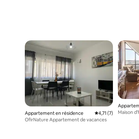
Appartem
Maison d'
Appartement en résidence
Évaluation moyenne s
4,71 (7)
OfirNature Appartement de vacances