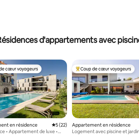
Résidences d'appartements avec piscin
de cœur voyageurs
Coup de cœur voyageurs
 cœur voyageurs les plus appréciés
Coups de cœur voyageurs les p
 sur la base de 12 commentaires : 5 sur 5
ent en résidence
Évaluation moyenne sur la base de 22 co
5 (22)
Appartement en résidence
ce • Appartement de luxe •
Logement avec piscine et jardi
 salle de sport • Plage et rivière