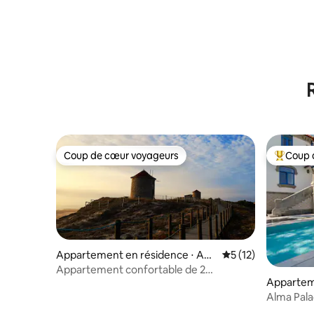
Coup de cœur voyageurs
Coup 
Coup de cœur voyageurs
Coups de
Appartement en résidence ⋅ Apú
Évaluation moyenne
5 (12)
lia
Appartement confortable de 2
Appartem
chambres avec piscine
Alma Pala
Piscine et