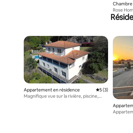
Chambre 
Rose Hom
Résid
Appartement en résidence
Évaluation moyenn
5 (3)
Magnifique vue sur la rivière, piscine,
6 couchages
Appartem
Appartem
piscine pr