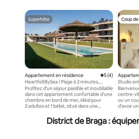
Superhôte
Coup de
Superhôte
Coup de
Appartement en résidence
Évaluation moyenn
5 (4)
Appartem
HeartfeltBySea | Plage à 2 minutes,
Studio en
piscine intérieure et salle de sport
Profitez d'un séjour paisible et inoubliable
Bienvenue
dans cet appartement confortable d'une
centre-vi
chambre en bord de mer, idéal pour
ou un cou
2 adultes et 1 bébé, situé dans une
d'avoir un
copropriété exclusive en front de mer au
Cuisine e
Portugal. Réveillez-vous au son de la
bain mode
District de Braga : équip
brise marine et profitez de la plage, à
bien dess
laquelle vous accéderez en quelques
restauran
minutes à pied. Détendez-vous sur le
supermar