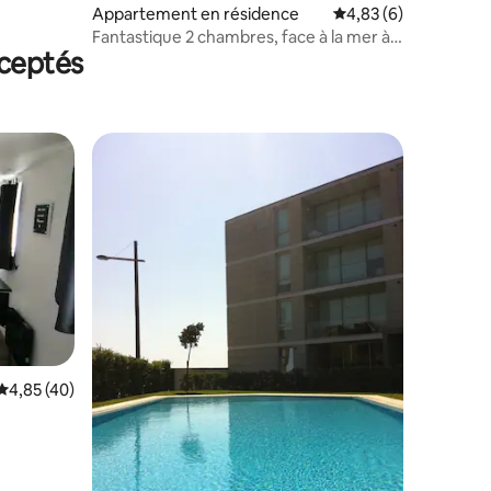
entaires : 4,5 sur 5
Appartement en résidence
Évaluation moyenne s
4,83 (6)
Fantastique 2 chambres, face à la mer à
ceptés
Póvoa
ntaires : 4,79 sur 5
Évaluation moyenne sur la base de 40 commentaires : 4,85 sur 5
4,85 (40)