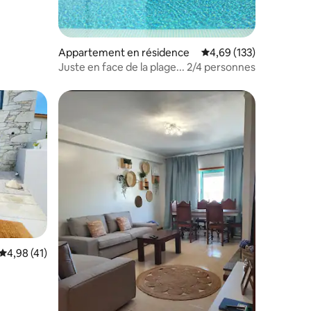
Appartement en résidence
Évaluation moyenne sur
4,69 (133)
Juste en face de la plage... 2/4 personnes
mmentaires : 4 sur 5
Évaluation moyenne sur la base de 41 commentaires : 4,98 sur 5
4,98 (41)