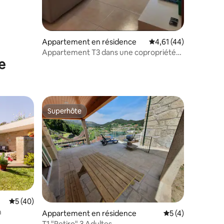
Appartement en résidence
Évaluation moyenne su
4,61 (44)
Appartement T3 dans une copropriété
e
fermée avec piscine
Superhôte
lus appréciés
Superhôte
mmentaires : 5 sur 5
Évaluation moyenne sur la base de 40 commentaires : 5 sur 5
5 (40)
n
Appartement en résidence
Évaluation moyenn
5 (4)
T1 "Retiro" 3 Adultes