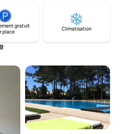
vader d'un
quartier calme, mais à proximité des
r un
cafés, des boutiques et du centre-ville
un petit
historique. Idéal pour une escapade
quitter
paisible à la plage, une pause romantique
ue.
ement gratuit
ou pour travailler à distance avec la brise
Climatisation
r place
marine.
e