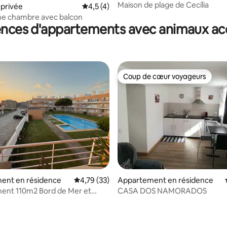
Maison de plage de Cecília
privée
Évaluation moyenne sur la base de 4 comm
4,5 (4)
e chambre avec balcon
ences d'appartements avec animaux ac
Coup de cœur voyageurs
Coup de cœur voyageurs
e sur la base de 3 commentaires : 5 sur 5
ent en résidence
Évaluation moyenne sur la base de 33 comme
4,79 (33)
Appartement en résidence
ent 110m2 Bord de Mer et
CASA DOS NAMORADOS
ivée