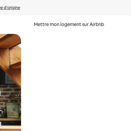
ue d'origine
Mettre mon logement sur Airbnb
sant glisser.