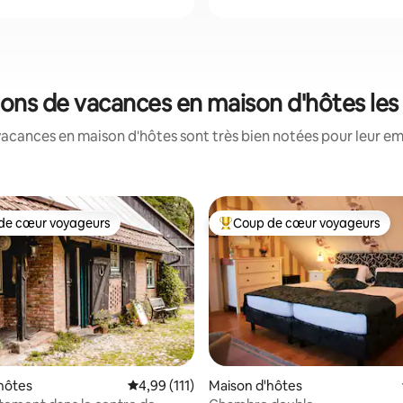
ions de vacances en maison d'hôtes le
vacances en maison d'hôtes sont très bien notées pour leur em
de cœur voyageurs
Coup de cœur voyageurs
 cœur voyageurs les plus appréciés
Coups de cœur voyageurs les p
hôtes
Évaluation moyenne sur la base de 111 comme
4,99 (111)
Maison d'hôtes