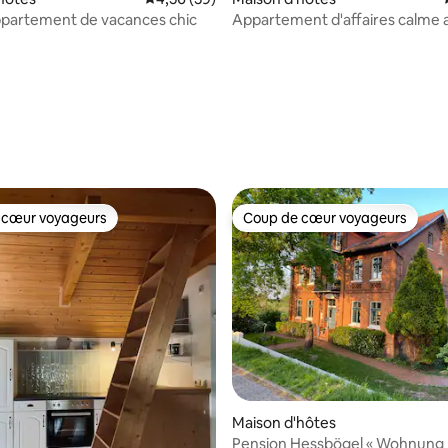
ppartement de vacances chic
Appartement d'affaires calme 
Netflix, Wifi et terrasse
 cœur voyageurs
Coup de cœur voyageurs
 cœur voyageurs
Coup de cœur voyageurs
r la base de 37 commentaires : 4,95 sur 5
Maison d'hôtes
Pension Hessbögel « Wohnung 