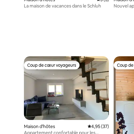
La maison de vacances dans le Schluh
Nouvel a
Coup de cœur voyageurs
Coup de
Coup de cœur voyageurs
Coup de
Maison d'hôtes
Évaluation moyenne su
4,95 (37)
Appartement confortable pour les