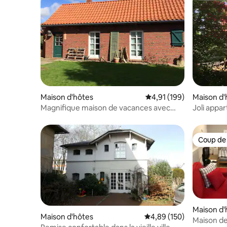
Maison d'hôtes
Évaluation moyenne sur
4,91 (199)
Maison d'
Magnifique maison de vacances avec
Joli appa
sauna à Krummendeich
de vacan
Coup de
Coup de
Maison d'
Maison d'hôtes
Évaluation moyenne sur 
4,89 (150)
Maison de