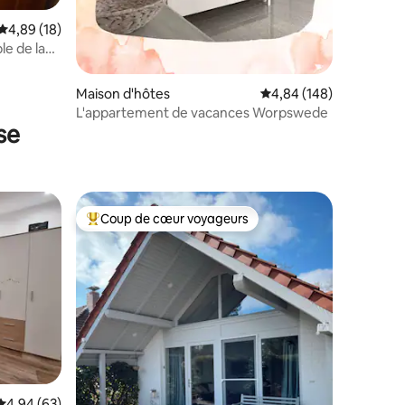
Évaluation moyenne sur la base de 18 commentaires : 4,89 sur 5
4,89 (18)
le de la
nsport
Maison d'hôtes
Évaluation moyenne sur
4,84 (148)
L'appartement de vacances Worpswede
se
Coup de cœur voyageurs
Coups de cœur voyageurs les plus appréciés
taires : 4,56 sur 5
Évaluation moyenne sur la base de 63 commentaires : 4,94 sur 5
4,94 (63)