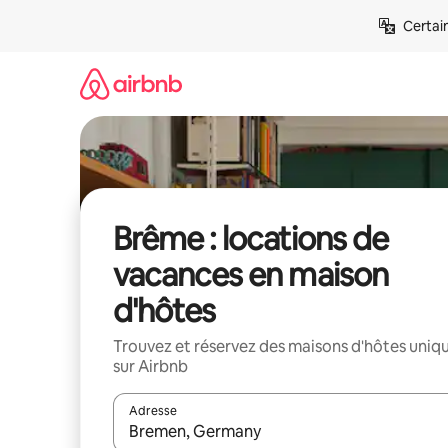
Aller
Certai
directement
au
contenu
Brême : locations de
vacances en maison
d'hôtes
Trouvez et réservez des maisons d'hôtes uniq
sur Airbnb
Adresse
Lorsque les résultats s'affichent, utilisez les flèc