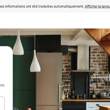
nes informations ont été traduites automatiquement. 
Afficher la lang
ues
hes vers le haut et vers le bas pour les parcourir ou en appuyant et en fai