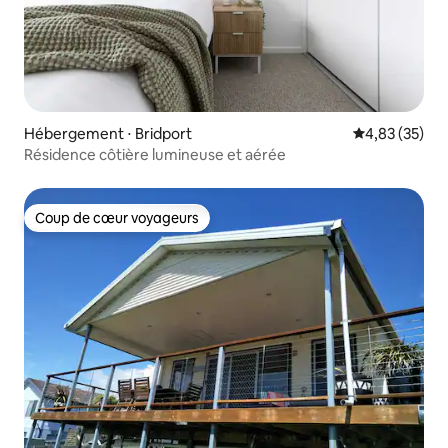
Hébergement ⋅ Bridport
Évaluation mo
4,83 (35)
Résidence côtière lumineuse et aérée
Coup de cœur voyageurs
Coup de cœur voyageurs