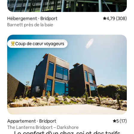
Hébergement ⋅ Bridport
Évaluation moy
4,79 (308)
Barnett près de la baie
Coup de cœur voyageurs
Coups de cœur voyageurs les plus appréciés
Appartement ⋅ Bridport
Évaluation
5 (17)
The Lanterns Bridport – Darkshore
Le confort d'un chez-soi et des tarifs