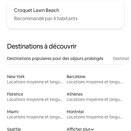
Croquet Lawn Beach
Recommandé par 4 habitants
Destinations à découvrir
Destinations populaires pour des séjours prolongés
Destinati
New York
Barcelone
Locations moyenne et longue durée
Locations moyenne et longue durée
Florence
Athènes
Locations moyenne et longue durée
Locations moyenne et longue durée
Miami
Montréal
Locations moyenne et longue durée
Locations moyenne et longue durée
Seattle
Afficher plus