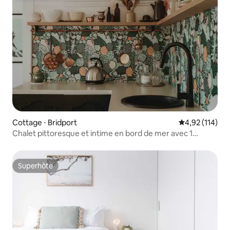
Cottage ⋅ Bridport
Évaluation moy
4,92 (114)
Chalet pittoresque et intime en bord de mer avec 1
chambre et VUE !
Superhôte
Superhôte