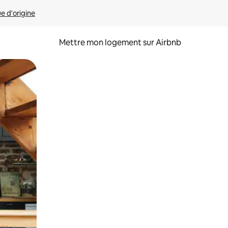
ue d'origine
Mettre mon logement sur Airbnb
sant glisser.