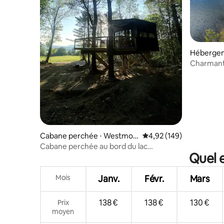
Hébergem
Charmant 
de l'eau 
Cabane perchée ⋅ Westmor
Évaluation moyenne sur 
4,92 (149)
e
Cabane perchée au bord du lac
Quel e
Willoughy
Mois
Janv.
Févr.
Mars
138 €
138 €
130 €
Prix
moyen