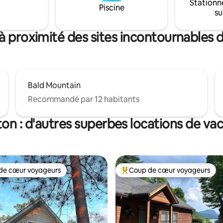
Stationn
retrouver au calme et se resso
Piscine
su
avec juste ce qu’il faut de chal
que ce séjour de glamping dans 
soit vraiment spécial.
à proximité des sites incontournables 
Bald Mountain
Recommandé par 12 habitants
ton : d'autres superbes locations de va
de cœur voyageurs
Coup de cœur voyageurs
 cœur voyageurs les plus appréciés
Coups de cœur voyageurs les p