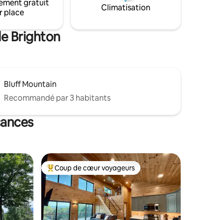
ement gratuit
urcer,
Climatisation
r place
eur pour
les bois
de Brighton
Bluff Mountain
Recommandé par 3 habitants
cances
Coup de cœur voyageurs
lus appréciés
Coups de cœur voyageurs les plus appréciés