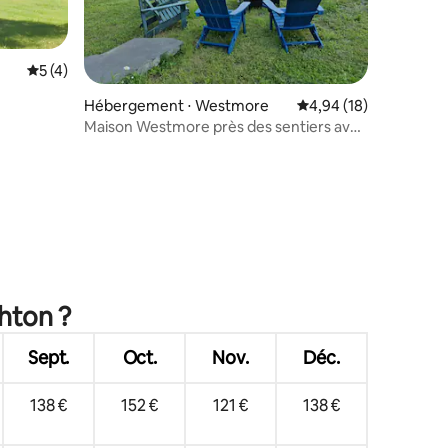
Évaluation moyenne sur la base de 4 commentaires : 5 sur 5
5 (4)
mmentaires : 5 sur 5
Hébergement ⋅ Westmore
Évaluation moyenne su
4,94 (18)
Maison Westmore près des sentiers avec
vue sur Willoughby !
ghton ?
Sept.
Oct.
Nov.
Déc.
138 €
152 €
121 €
138 €