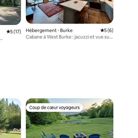
Hébergement ⋅ Burke
Évaluation moyenn
5 (6)
Évaluation moyenne sur la base de 17 commentaires : 5 sur 5
5 (17)
Cabane à West Burke : jacuzzi et vue sur
la montagne
ntaires : 4,91 sur 5
Coup de cœur voyageurs
Coup de cœur voyageurs