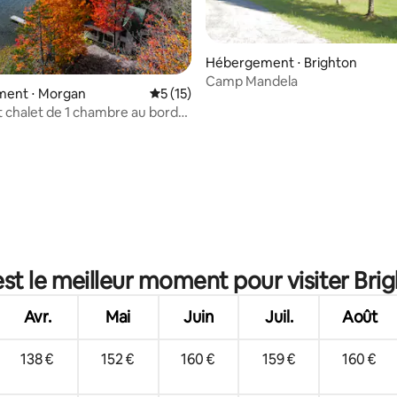
Hébergement ⋅ Brighton
Camp Mandela
ent ⋅ Morgan
Évaluation moyenne sur la base de 15 co
5 (15)
chalet de 1 chambre au bord
à Morgan, Vermont
la base de 149 commentaires : 4,92 sur 5
st le meilleur moment pour visiter Bri
Avr.
Mai
Juin
Juil.
Août
138 €
152 €
160 €
159 €
160 €