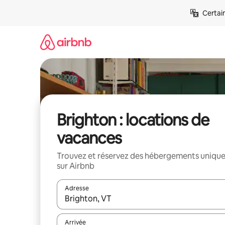
Aller
Certai
directement
au
contenu
Brighton : locations de
vacances
Trouvez et réservez des hébergements uniqu
sur Airbnb
Adresse
Lorsque les résultats s'affichent, utilisez les flèc
Arrivée