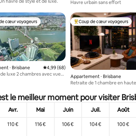
Un havre de style et de luxe.
Havre urbain sans effort
de cœur voyageurs
Coup de cœur voyageurs
 cœur voyageurs les plus appréciés
Coups de cœur voyageurs les p
ent ⋅ Brisbane
Évaluation moyenne sur la base de 68 commen
4,99 (68)
de luxe 2 chambres avec vue
Appartement ⋅ Brisbane
ière | Parking | Capacité
Retraite de 1 chambre en haute
sur la base de 24 commentaires : 5 sur 5
ement de 5 personnes
Accès à la piscine, à la salle de 
sauna
st le meilleur moment pour visiter Bri
Avr.
Mai
Juin
Juil.
Août
110 €
116 €
106 €
104 €
100 €