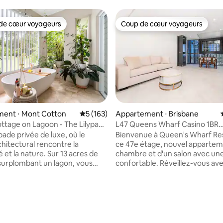
de cœur voyageurs
Coup de cœur voyageurs
 cœur voyageurs les plus appréciés
Coup de cœur voyageurs
ent ⋅ Mont Cotton
Évaluation moyenne sur la base de 163 co
5 (163)
Appartement ⋅ Brisbane
ttage on Lagoon - The Lilypad
L47 Queens Wharf Casino 1BR
la base de 448 commentaires : 4,97 sur 5
on (Cottage de luxe sur le
Appartement
ade privée de luxe, où le
Bienvenue à Queen's Wharf Re
chitectural rencontre la
ce 47e étage, nouvel appartem
té et la nature. Sur 13 acres de
chambre et d'un salon avec une 
surplombant un lagon, vous
confortable. Réveillez-vous avec une vue
ndez dans un mélange de luxe
panoramique imprenable sur le
fort. Un havre de paix caché, à
Southbank et la ligne d'horizon
minutes du vignoble et des
Brisbane depuis cet élégant
Sirromet, profitez d'une
appartement d'une chambre
ui a tout pour plaire. Laissez-
entièrement équipé situé aux 
ire par un design moderne,
supérieurs des Queen's Wharf