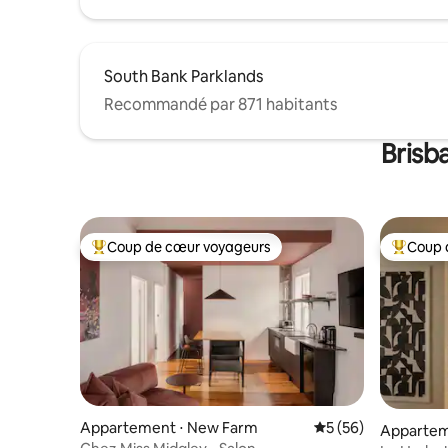
South Bank Parklands
Recommandé par 871 habitants
Brisb
Coup de cœur voyageurs
Coup 
Coups de cœur voyageurs les plus appréciés
Coups de
Appartement ⋅ New Farm
Évaluation moyenne 
5 (56)
Appartem