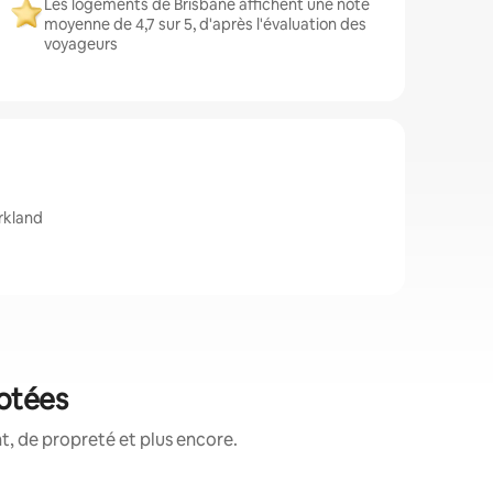
Les logements de Brisbane affichent une note
moyenne de 4,7 sur 5, d'après l'évaluation des
voyageurs
rkland
notées
, de propreté et plus encore.