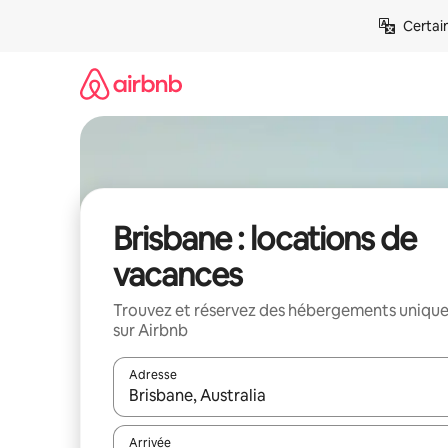
Aller
Certai
directement
au
contenu
Brisbane : locations de
vacances
Trouvez et réservez des hébergements uniqu
sur Airbnb
Adresse
Lorsque les résultats s'affichent, utilisez les flèc
Arrivée