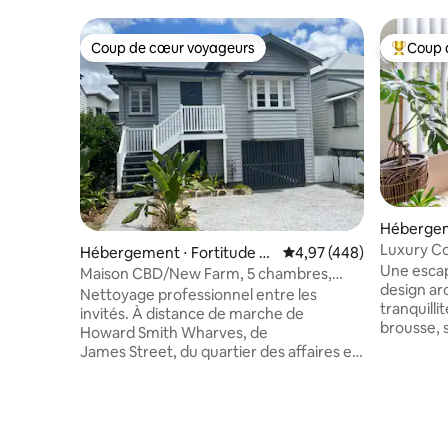
Coup de cœur voyageurs
Coup 
Coup de cœur voyageurs
Coups de
Hébergem
Luxury Co
Hébergement ⋅ Fortitude V
Évaluation moyenne sur 
4,97 (448)
@ Mt Cott
Une escap
alley
Maison CBD/New Farm, 5 chambres,
lagon)
design ar
climatisation, 4 places de parking
Nettoyage professionnel entre les
tranquilli
invités. À distance de marche de
brousse, 
Howard Smith Wharves, de
vous déte
James Street, du quartier des affaires et
et de con
de The Valley. À 20 minutes en voiture de
quelques 
l'aéroport. 5 chambres doubles toutes
cafés de 
climatisées, 3 espaces de vie, salle à
escapade q
manger séparée, cuisine moderne,
vous sédu
2,5 salles de bain et partie du logement