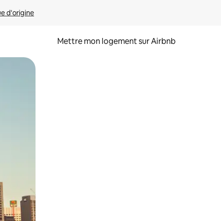
ue d'origine
Mettre mon logement sur Airbnb
sant glisser.