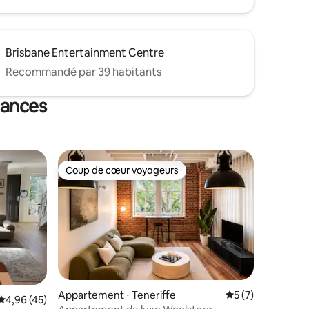
Brisbane Entertainment Centre
Recommandé par 39 habitants
cances
Coup de cœur voyageurs
Coup de cœur voyageurs
Appartement ⋅ Teneriffe
Évaluation moyenn
5 (7)
ntaires : 4,91 sur 5
Évaluation moyenne sur la base de 45 commentaires : 4,96 sur 5
4,96 (45)