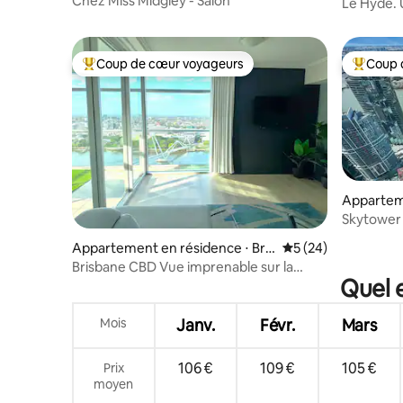
Chez Miss Midgley - Salon
Le Hyde. 
Coup de cœur voyageurs
Coup 
Coups de cœur voyageurs les plus appréciés
Coups de
Appartem
Skytower 
sur la riv
Appartement en résidence ⋅ Bris
Évaluation moyenne 
5 (24)
d'héberg
bane
Brisbane CBD Vue imprenable sur la
Quel e
rivière Balcon et parking
Mois
Janv.
Févr.
Mars
106 €
109 €
105 €
Prix
moyen