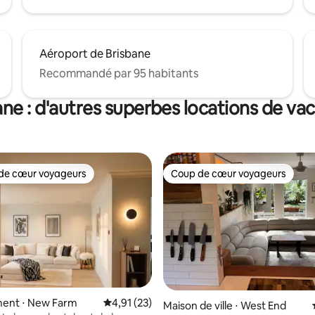
Aéroport de Brisbane
Recommandé par 95 habitants
ane : d'autres superbes locations de va
de cœur voyageurs
Coup de cœur voyageurs
 cœur voyageurs les plus appréciés
Coup de cœur voyageurs
sur la base de 56 commentaires : 5 sur 5
ent ⋅ New Farm
Évaluation moyenne sur la base de 23 comme
4,91 (23)
Maison de ville ⋅ West End