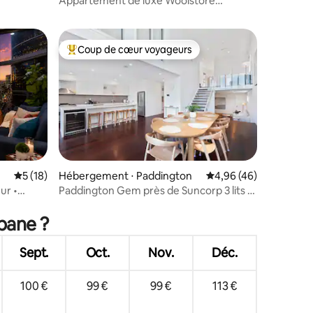
Appartement de luxe Woolstore
1 chambre à Tenerife
Coup de cœur voyageurs
lus appréciés
Coups de cœur voyageurs les plus appréciés
taires : 4,99 sur 5
Évaluation moyenne sur la base de 18 commentaires : 5 sur 5
5 (18)
Hébergement ⋅ Paddington
Évaluation moyenne su
4,96 (46)
ur •
Paddington Gem près de Suncorp 3 lits 2
sport et au
salles de bain
sbane ?
Sept.
Oct.
Nov.
Déc.
100 €
99 €
99 €
113 €