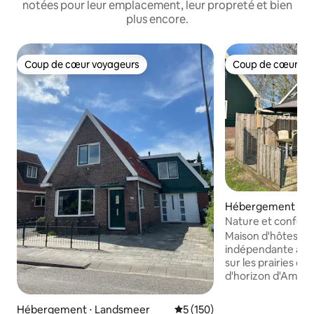
notées pour leur emplacement, leur propreté et bien
plus encore.
Coup de cœur voyageurs
Coup de cœur vo
Coup de cœur voyageurs
Coup de cœur vo
Hébergement ⋅ M
dam
Nature et confort 
près d'Amsterda
Maison d'hôtes co
indépendante ave
sur les prairies de
d'horizon d'Amsterdam. Prof
paix, de la nature e
parfaites pour un
Hébergement ⋅ Landsmeer
Évaluation moyenne sur la ba
5 (150)