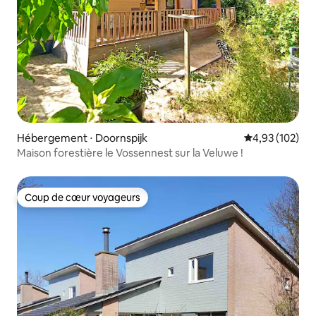
Hébergement ⋅ Doornspijk
Évaluation moy
4,93 (102)
Maison forestière le Vossennest sur la Veluwe !
Coup de cœur voyageurs
Coup de cœur voyageurs