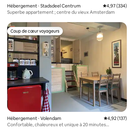
Hébergement ⋅ Stadsdeel Centrum
Évaluation moy
4,97 (334)
Superbe appartement ; centre du vieux Amsterdam
Coup de cœur voyageurs
Coup de cœur voyageurs
Hébergement ⋅ Volendam
Évaluation moy
4,92 (137)
Confortable, chaleureux et unique à 20 minutes
d'Amsterdam.