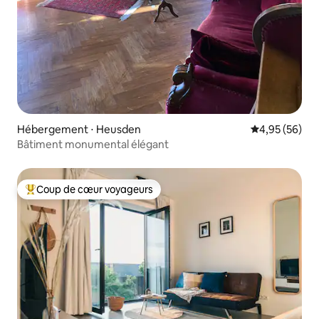
Hébergement ⋅ Heusden
Évaluation mo
4,95 (56)
Bâtiment monumental élégant
Coup de cœur voyageurs
Coups de cœur voyageurs les plus appréciés