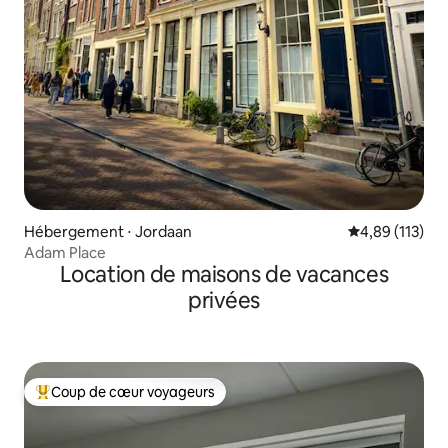
Hébergement ⋅ Jordaan
Évaluation moy
4,89 (113)
Adam Place
Location de maisons de vacances
privées
Coup de cœur voyageurs
Coups de cœur voyageurs les plus appréciés