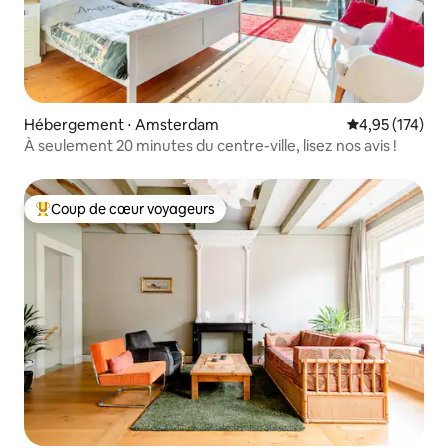
Hébergement ⋅ Amsterdam
Évaluation moy
4,95 (174)
À seulement 20 minutes du centre-ville, lisez nos avis !
Coup de cœur voyageurs
Coups de cœur voyageurs les plus appréciés