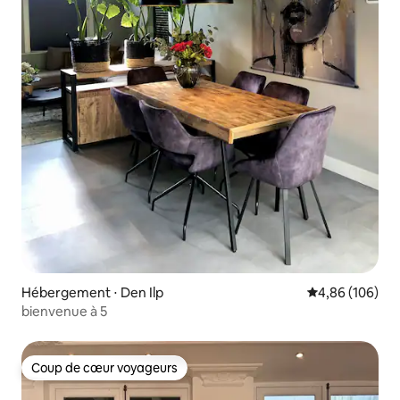
Hébergement ⋅ Den Ilp
Évaluation moy
4,86 (106)
bienvenue à 5
Coup de cœur voyageurs
Coup de cœur voyageurs