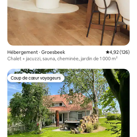
Hébergement ⋅ Groesbeek
Évaluation moy
4,92 (126)
Chalet + jacuzzi, sauna, cheminée, jardin de 1 000 m²
Coup de cœur voyageurs
Coup de cœur voyageurs