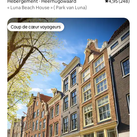
Hébergement ⋅ Heerhugowaard
Évaluation moy
4,95 (248)
« Luna Beach House » ( Park van Luna)
Coup de cœur voyageurs
Coup de cœur voyageurs