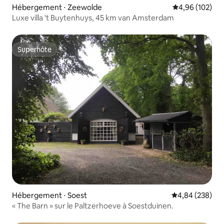
Hébergement ⋅ Zeewolde
Évaluation moy
4,96 (102)
Luxe villa 't Buytenhuys, 45 km van Amsterdam
Superhôte
Superhôte
Hébergement ⋅ Soest
Évaluation moy
4,84 (238)
« The Barn » sur le Paltzerhoeve à Soestduinen.