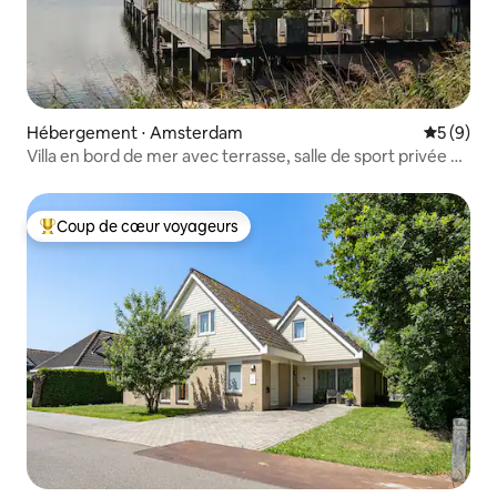
Hébergement ⋅ Amsterdam
Évaluatio
5 (9)
Villa en bord de mer avec terrasse, salle de sport privée et
parking
Coup de cœur voyageurs
Coups de cœur voyageurs les plus appréciés