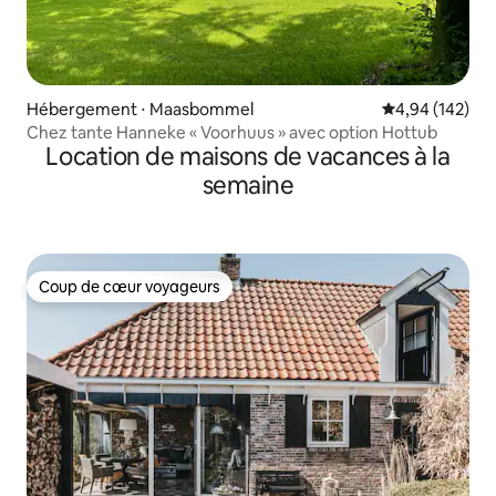
Hébergement ⋅ Maasbommel
Évaluation moy
4,94 (142)
Chez tante Hanneke « Voorhuus » avec option Hottub
Location de maisons de vacances à la
semaine
Coup de cœur voyageurs
Coup de cœur voyageurs