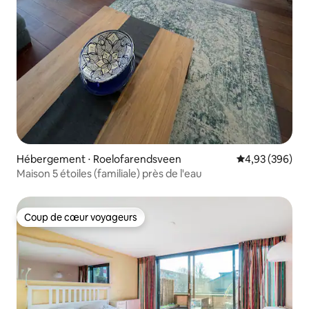
Hébergement ⋅ Roelofarendsveen
Évaluation moy
4,93 (396)
Maison 5 étoiles (familiale) près de l'eau
Coup de cœur voyageurs
Coup de cœur voyageurs