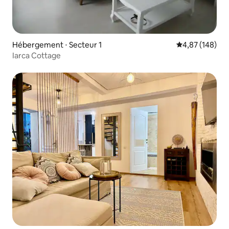
Hébergement ⋅ Secteur 1
Évaluation moy
4,87 (148)
Iarca Cottage