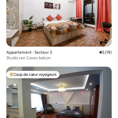
Appartement ⋅ Secteur 3
Évaluation
5 (19)
Studio zen 2 avec balcon
Coup de cœur voyageurs
Coups de cœur voyageurs les plus appréciés