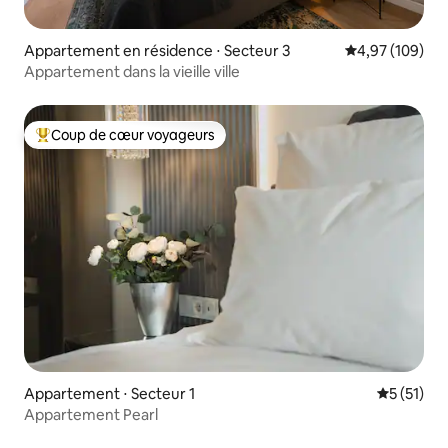
Appartement en résidence ⋅ Secteur 3
Évaluation moy
4,97 (109)
Appartement dans la vieille ville
Coup de cœur voyageurs
Coups de cœur voyageurs les plus appréciés
Appartement ⋅ Secteur 1
Évaluation
5 (51)
Appartement Pearl