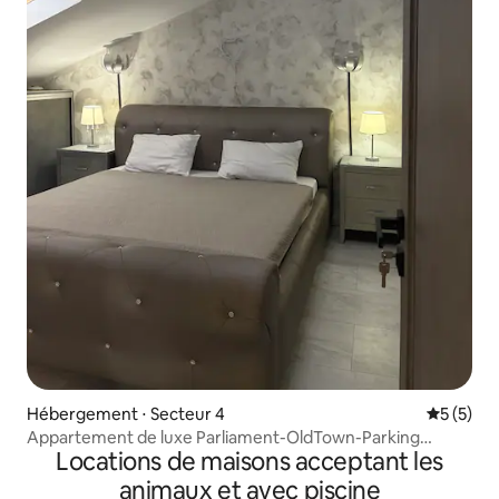
Hébergement ⋅ Secteur 4
Évaluatio
5 (5)
Appartement de luxe Parliament-OldTown-Parking
Locations de maisons acceptant les
gratuit
animaux et avec piscine