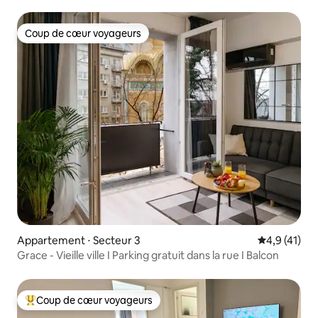
ville
Coup de cœur voyageurs
Coup de cœur voyageurs
Appartement ⋅ Secteur 3
Évaluation m
4,9 (41)
Grace - Vieille ville I Parking gratuit dans la rue I Balcon
Coup de cœur voyageurs
Coups de cœur voyageurs les plus appréciés