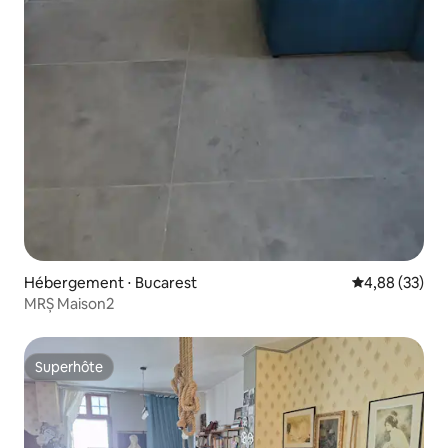
Hébergement ⋅ Bucarest
Évaluation mo
4,88 (33)
MRȘ Maison2
Superhôte
Superhôte