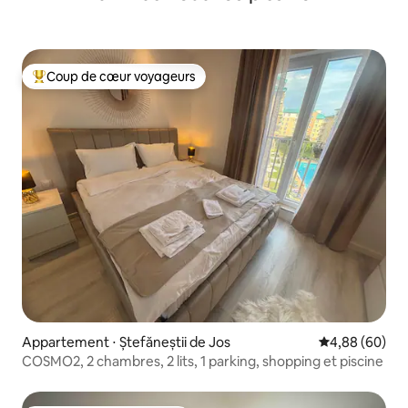
Coup de cœur voyageurs
Coups de cœur voyageurs les plus appréciés
Appartement ⋅ Ștefăneștii de Jos
Évaluation mo
4,88 (60)
COSMO2, 2 chambres, 2 lits, 1 parking, shopping et piscine