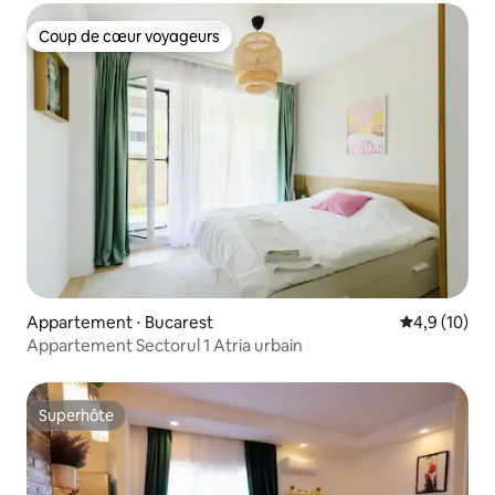
Coup de cœur voyageurs
Coup de cœur voyageurs
Appartement ⋅ Bucarest
Évaluation m
4,9 (10)
Appartement Sectorul 1 Atria urbain
Superhôte
Superhôte