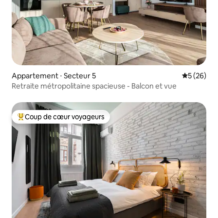
Appartement ⋅ Secteur 5
Évaluation
5 (26)
Retraite métropolitaine spacieuse - Balcon et vue
Coup de cœur voyageurs
Coups de cœur voyageurs les plus appréciés