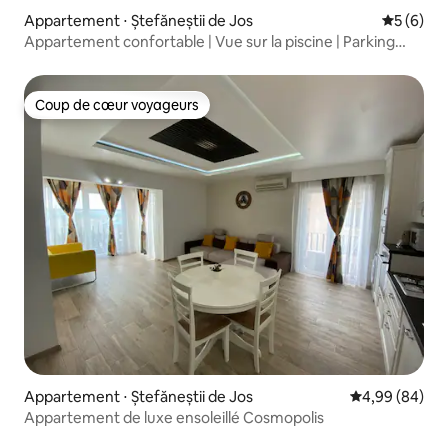
Appartement ⋅ Ștefăneștii de Jos
Évaluatio
5 (6)
Appartement confortable | Vue sur la piscine | Parking
gratuit | Arrivée autonome
Coup de cœur voyageurs
Coup de cœur voyageurs
Appartement ⋅ Ștefăneștii de Jos
Évaluation mo
4,99 (84)
Appartement de luxe ensoleillé Cosmopolis