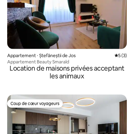
Appartement ⋅ Ștefăneștii de Jos
Évaluatio
5 (3)
Appartement Beauty Smarald
Location de maisons privées acceptant
les animaux
Coup de cœur voyageurs
Coup de cœur voyageurs