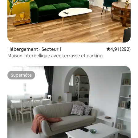
Hébergement ⋅ Secteur 1
Évaluation moy
4,91 (292)
Maison interbellique avec terrasse et parking
Superhôte
Superhôte