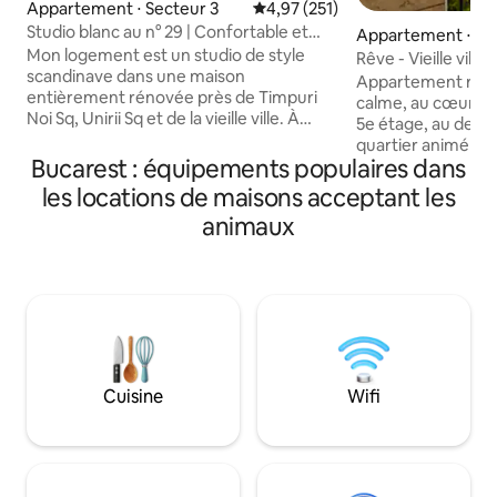
Appartement ⋅ Secteur 3
Évaluation moyenne sur la base 
4,97 (251)
Studio blanc au n° 29 | Confortable et
Appartement ⋅ Se
chaleureux | Métro | Wifi
Mon logement est un studio de style
Rêve - Vieille ville 
scandinave dans une maison
Grand balcon
Appartement réno
entièrement rénovée près de Timpuri
calme, au cœur de la
Noi Sq, Unirii Sq et de la vieille ville. À
5e étage, au desi
proximité de la Chambre de commerce,
quartier animé es
de la Haute Cour, des cafés, des
Bucarest : équipements populaires dans
est calme et sûr. Pr
restaurants et du parc Tineretului. À
notre grand balcon
les locations de maisons acceptant les
proximité se trouvent les principales
ville, cuisinez dan
animaux
universités comme N. Titulescu, D.
entièrement équipée. Parki
Cantemir et T. Maiorescu, ce qui en fait
marché à 3 minutes
un endroit idéal pour les étudiants ou les
métro Unirii est à 2 
professionnels. Confortable, calme et
principales attracti
conçu pour se sentir comme à la maison.
accessibles à pied
Profitez de la cour extérieure avec un
automatique de bil
verre de vin après avoir exploré
change et des su
Bucarest ! J'espère que vous
disponibles à proxi
apprécierez ma maison et que vous
Cuisine
Wifi
LE PLUS central de 
reviendrez ! Laura