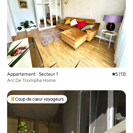
Appartement ⋅ Secteur 1
Évaluation
5 (13)
Arc De Triomphe Home
Coup de cœur voyageurs
Coups de cœur voyageurs les plus appréciés