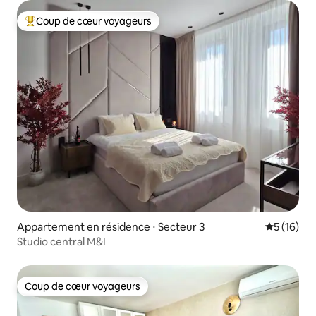
Coup de cœur voyageurs
Coups de cœur voyageurs les plus appréciés
Appartement en résidence ⋅ Secteur 3
Évaluation
5 (16)
Studio central M&I
Coup de cœur voyageurs
Coup de cœur voyageurs