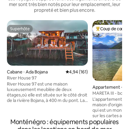
mer sont très bien notés pour leur emplacement, leur
propreté et bien plus encore.
Superhôte
Coup de cœur 
Superhôte
Coups de cœur vo
Cabane ⋅ Ada Bojana
Évaluation moyenne sur la base 
4,94 (161)
River House 97
River House 97 est une maison
Appartement ⋅ Ko
luxueusement meublée de deux
MARETA III - bord
étages,où elle est située sur le côté droit
L'appartement Maret
de la rivière Bojana, à 400 m du pont. La
maison d'origine qu
maison est équipée de tout l'inventaire
qui est un monume
supplémentaire, où au rez-de-chaussée
sur les cartes aus
il y a une télévision avec 200 chaînes,wi-
Monténégro : équipements populaires
siècle. La maison 
fi,cuisine avec salle à manger, un plus
style méditerrané
lent, un réfrigérateur, un rostil, un grille-