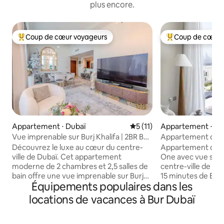
plus encore.
Coup de cœur voyageurs
Coup de cœur 
Coups de cœur voyageurs les plus appréciés
Coups de cœur vo
Appartement ⋅ Dubaï
Évaluation moyenne sur la 
5 (11)
Appartement ⋅ Du
Vue imprenable sur Burj Khalifa | 2BR Burj
Appartement de lux
Vista
près du centre-vil
Découvrez le luxe au cœur du centre-
Appartement de lux
ville de Dubaï. Cet appartement
One avec vue sur C
moderne de 2 chambres et 2,5 salles de
centre-ville de Dubaï. Situé
bain offre une vue imprenable sur Burj
15 minutes de Burj
Équipements populaires dans les
Khalifa, des intérieurs élégants et des
Mall. Profitez des sentiers de marche et
fenêtres du sol au plafond. Marchez
de course à pied, d
locations de vacances à Bur Dubaï
jusqu'au centre commercial de Dubaï et
l'aire de jeux pour
à la fontaine via Metro Link, puis
Hamptons du quarti
détendez-vous confortablement avec
plage de Crystal Lagoon.