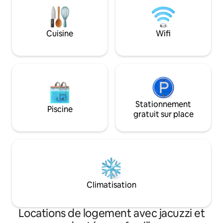
de 2 hectares où les voyageurs peuvent
découvrir la vie à la ferme avec des
chèvres, des chevaux, des vaches
Cuisine
Wifi
Highland, des moutons, des cochons et
des volailles. Le rêve de tous les
amoureux des animaux !
Stationnement
Piscine
gratuit sur place
Climatisation
Locations de logement avec jacuzzi et