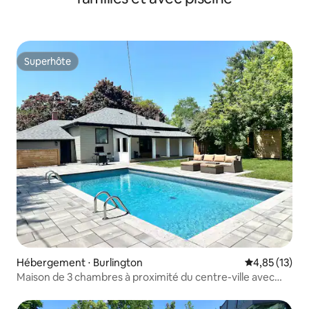
Superhôte
Superhôte
Hébergement ⋅ Burlington
Évaluation mo
4,85 (13)
Maison de 3 chambres à proximité du centre-ville avec
piscine !