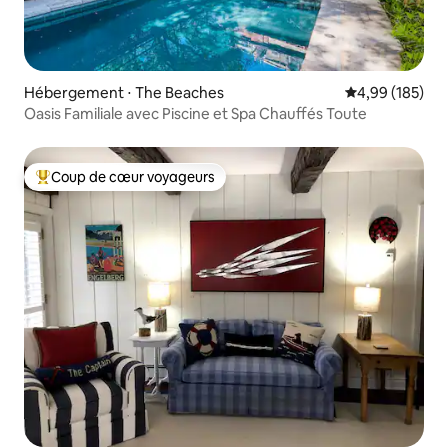
Hébergement ⋅ The Beaches
Évaluation moy
4,99 (185)
Oasis Familiale avec Piscine et Spa Chauffés Toute
Coup de cœur voyageurs
Coups de cœur voyageurs les plus appréciés