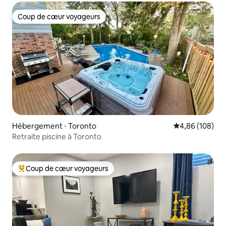
Coup de cœur voyageurs
Coup de cœur voyageurs
Hébergement ⋅ Toronto
Évaluation moy
4,86 (108)
Retraite piscine à Toronto
Coup de cœur voyageurs
Coups de cœur voyageurs les plus appréciés