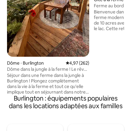
Ferme au bord du l
extérieur | Accès à
Bienvenue dans no
ferme moderne, n
de 10 acres avec 
le lac. Cette retra
mélange parfait d
de luxe organique. Notre maison dispo
d'un espace de vi
plafonds voûtés e
lumière naturelle. 
également d'un jac
Dôme ⋅ Burlington
Évaluation moyenne sur la base 
4,97 (262)
d'une terrasse, de
Dôme dans la jungle à la ferme ! Le rêve
d'un barbecue au g
des amoureux des animaux !
Séjour dans une ferme dans la jungle à
bord du lac. Le sol
Burlington ! Plongez complètement
régénère actuell
dans la vie à la ferme et tout ce qu'elle
entre les cultures. Réservez votr
implique tout en séjournant dans notre
escapade mainten
Burlington : équipements populaires
dôme géodésique de 500 pieds carrés,
notre ferme au bor
une habitation de serre « glamping » !
dans les locations adaptées aux familles
Avec un étang à poissons et à tortues et
rempli à ras bord de plantes tropicales !
Conçu comme une escapade tropicale
lorsque vous ne pouvez pas vous évader
sous les tropiques ! Situé sur une ferme