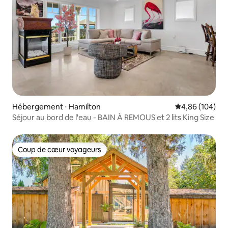
Hébergement ⋅ Hamilton
Évaluation moy
4,86 (104)
Séjour au bord de l'eau - BAIN À REMOUS et 2 lits King Size
Coup de cœur voyageurs
Coup de cœur voyageurs