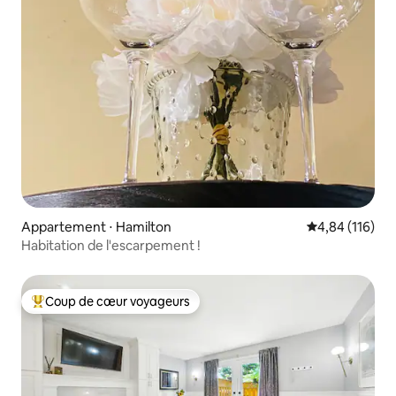
Appartement ⋅ Hamilton
Évaluation moy
4,84 (116)
Habitation de l'escarpement !
Coup de cœur voyageurs
Coups de cœur voyageurs les plus appréciés