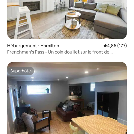
Hébergement ⋅ Hamilton
Évaluation moy
4,86 (177)
Frenchman's Pass - Un coin douillet sur le front de
Hamilton
Superhôte
Superhôte