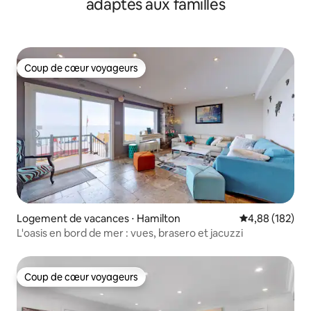
adaptés aux familles
Coup de cœur voyageurs
Coup de cœur voyageurs
Logement de vacances ⋅ Hamilton
Évaluation moy
4,88 (182)
L'oasis en bord de mer : vues, brasero et jacuzzi
Coup de cœur voyageurs
Coup de cœur voyageurs