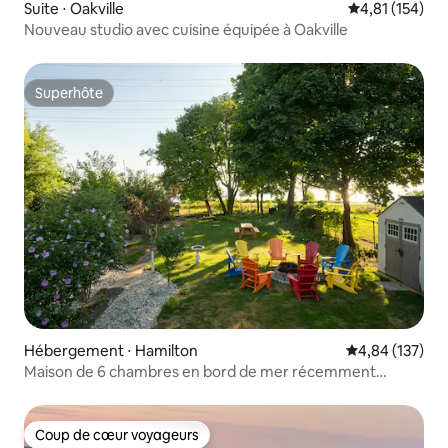
Suite ⋅ Oakville
Évaluation moy
4,81 (154)
Nouveau studio avec cuisine équipée à Oakville
Superhôte
Superhôte
Hébergement ⋅ Hamilton
Évaluation moy
4,84 (137)
Maison de 6 chambres en bord de mer récemment
rénovée - Nettoyée par un professionnel
Coup de cœur voyageurs
Coup de cœur voyageurs