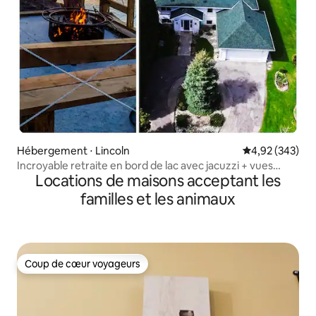
Hébergement ⋅ Lincoln
Évaluation moy
4,92 (343)
Incroyable retraite en bord de lac avec jacuzzi + vues
Locations de maisons acceptant les
incroyables !
familles et les animaux
Coup de cœur voyageurs
Coup de cœur voyageurs