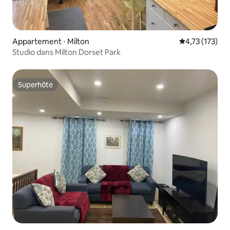
Appartement ⋅ Milton
Évaluation moy
4,73 (173)
Studio dans Milton Dorset Park
Superhôte
Superhôte