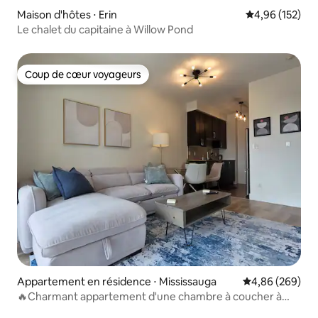
Maison d'hôtes ⋅ Erin
Évaluation moy
4,96 (152)
Le chalet du capitaine à Willow Pond
Coup de cœur voyageurs
Coup de cœur voyageurs
Appartement en résidence ⋅ Mississauga
Évaluation moy
4,86 (269)
🔥Charmant appartement d'une chambre à coucher à
quelques🔥 pas de Square One!👌