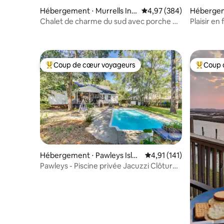
Hébergement ⋅ Murrells Inle
Évaluation moyenne sur 
4,97 (384)
Hébergem
t
h
Chalet de charme du sud avec porche et
Plaisir e
voiturette de golf
Rm Walk 
Coup de cœur voyageurs
Coup 
Coups de cœur voyageurs les plus appréciés
Coups de
Hébergement ⋅ Pawleys Islan
Évaluation moyenne sur
4,91 (141)
d
Pawleys - Piscine privée Jacuzzi Clôturé
Chiens acceptés 5 BR