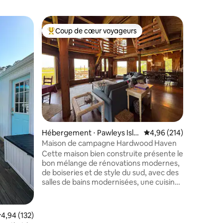
Hébergem
Coup de cœur voyageurs
Coup
Coups de cœur voyageurs les plus appréciés
Coups d
nd
Nouvelle
de la pla
Entièrem
sur le ma
chambre a
presque 
est situé
rivière W
chemin d
maisons 
taires : 4,97 sur 5
voisins s
Hébergement ⋅ Pawleys Isla
Évaluation moyenne sur
4,96 (214)
rue depui
nd
entourée
Maison de campagne Hardwood Haven
d'eau de 
Cette maison bien construite présente le
de Litchf
bon mélange de rénovations modernes,
5 minutes
de boiseries et de style du sud, avec des
restauran
salles de bains modernisées, une cuisine
bien équipée, un éclairage personnalisé,
de hauts plafonds avec passerelles, des
fenêtres du sol au plafond et bien plus
valuation moyenne sur la base de 132 commentaires : 4,94 sur 5
4,94 (132)
encore. La jetée privée de 440 pieds