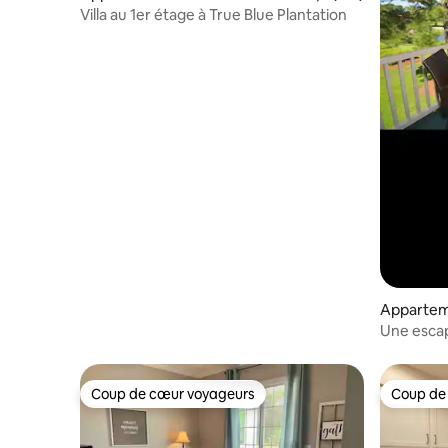
Pawleys Island
Villa au 1er étage à True Blue Plantation
Appartem
⋅ Pawleys 
Une escap
Coup de cœur voyageurs
Coup de
Coup de cœur voyageurs
Coup de