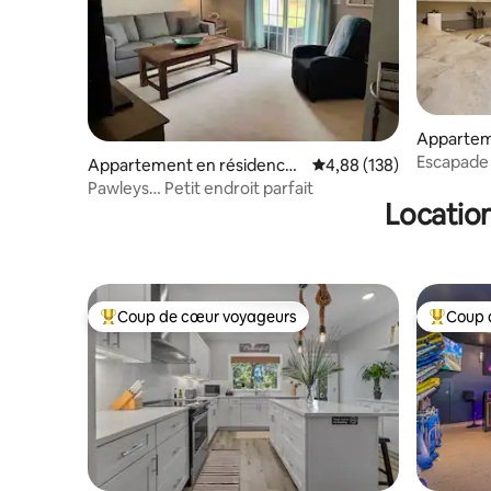
Appartem
Pawleys I
Escapade 
Appartement en résidence ⋅
Évaluation moyenne sur 
4,88 (138)
Pawleys Island
Pawleys… Petit endroit parfait
Location
Coup de cœur voyageurs
Coup 
Coups de cœur voyageurs les plus appréciés
Coups de