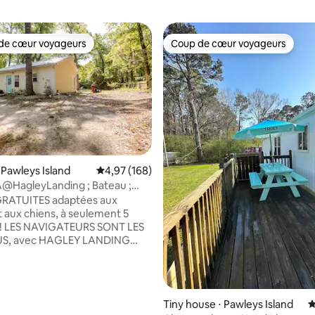
de cœur voyageurs
Coup de cœur voyageurs
 cœur voyageurs les plus appréciés
Coup de cœur voyageurs
 la base de 125 commentaires : 4,98 sur 5
 Pawleys Island
Évaluation moyenne sur la base de 168 commen
4,97 (168)
@HagleyLanding ; Bateau ;
awleysIsland
RATUITES adaptées aux
t aux chiens, à seulement 5
! LES NAVIGATEURS SONT LES
S, avec HAGLEY LANDING
T LAUNCH À SEULEMENT 1/3
ec l'INTRACOASTAL. Pawleys
t le plus ancien complexe
en bord de mer des États-Unis
Tiny house ⋅ Pawleys Island
É
boutiques et restaurants