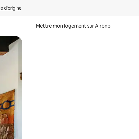
ue d'origine
Mettre mon logement sur Airbnb
sant glisser.