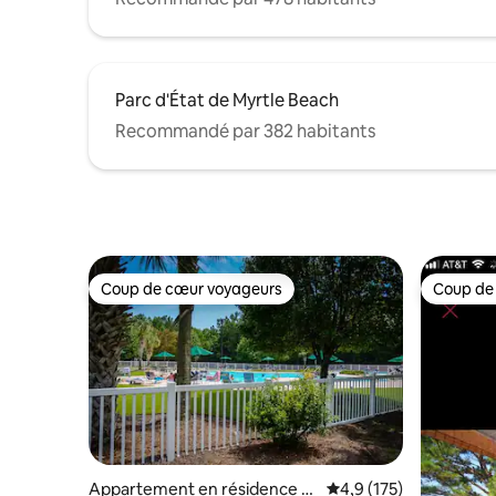
Parc d'État de Myrtle Beach
Recommandé par 382 habitants
Coup de cœur voyageurs
Coup de
Coup de cœur voyageurs
Coup de
Appartement en résidence ⋅
Évaluation moyenne su
4,9 (175)