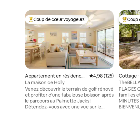
Coup de cœur voyageurs
Coup 
Coups de cœur voyageurs les plus appréciés
Coups de
Appartement en résidence ⋅
Évaluation moyenne sur
4,98 (125)
Cottage ⋅
Pawleys Island
La maison de Holly
TheBELLA
Plage ; P
Venez découvrir le terrain de golf rénové
PLAGES G
et profiter d'une fabuleuse boisson après
familles e
le parcours au Palmetto Jacks !
MINUTES 
Détendez-vous avec une vue sur le
BIENVENU
terrain de golf dans un endroit idéal. Ce
FREE BOA
logement de 2 chambres et 2 salles de
MILE, av
bain dispose des équipements dont vous
Island es
avez besoin pour une journée ou une
hôtelier 
semaine. Vous êtes à 10 minutes en
avec ses 