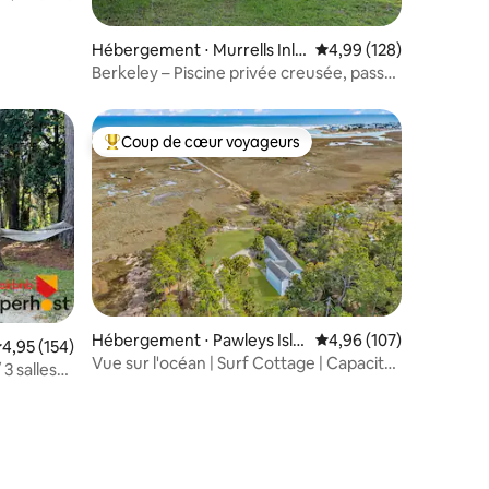
taires : 4,97 sur 5
e
Hébergement ⋅ Murrells Inle
Évaluation moyenne sur
4,99 (128)
t
Berkeley – Piscine privée creusée, pass
plage inclus
Coup de cœur voyageurs
lus appréciés
Coups de cœur voyageurs les plus appréciés
Hébergement ⋅ Pawleys Isla
Évaluation moyenne sur
4,96 (107)
valuation moyenne sur la base de 154 commentaires : 4,95 sur 5
4,95 (154)
nd
Vue sur l'océan | Surf Cottage | Capacité
3 salles
d'accueil de 7 personnes | Emplacement
vec
pour bateau