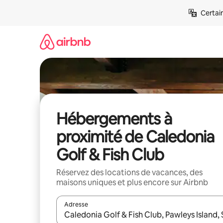
Aller
Certai
directement
au
contenu
Hébergements à
proximité de Caledonia
Golf & Fish Club
Réservez des locations de vacances, des
maisons uniques et plus encore sur Airbnb
Adresse
Lorsque les résultats s'affichent, utilisez les flèc