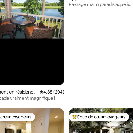
⋅ Pawleys Island
Paysage marin paradisiaque à
Summerhouse ! - Vraiment divin
ent en résidence
Évaluation moyenne sur la base de 204 commen
4,88 (204)
Island
ade vraiment magnifique !
 cœur voyageurs
Coup de cœur voyageurs
 cœur voyageurs
Coups de cœur voyageurs les p