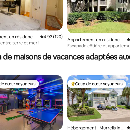
ent en résidence ⋅
Évaluation moyenne sur la base de 120 comme
4,93 (120)
Appartement en résidence ⋅
É
sland
entre terre et mer !
la base de 138 commentaires : 4,88 sur 5
Pawleys Island
Escapade côtière et appartem
retraite de golf
 de maisons de vacances adaptées aux
de cœur voyageurs
Coup de cœur voyageurs
 cœur voyageurs les plus appréciés
Coups de cœur voyageurs les p
Hébergement ⋅ Murrells Inle
É