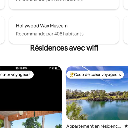
Hollywood Wax Museum
Recommandé par 408 habitants
Résidences avec wifi
 cœur voyageurs
Coup de cœur voyageurs
 cœur voyageurs
Coups de cœur voyageurs les p
r la base de 175 commentaires : 4,9 sur 5
Appartement en résidence
É