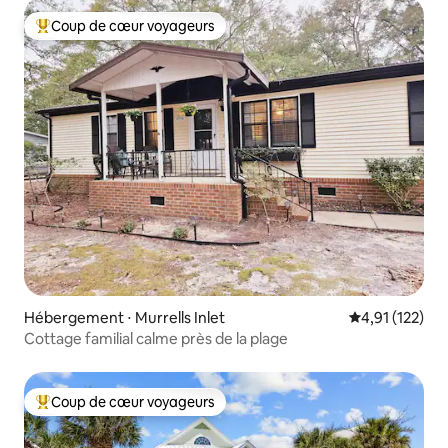
Coup de cœur voyageurs
Coups de cœur voyageurs les plus appréciés
Hébergement ⋅ Murrells Inlet
Évaluation moy
4,91 (122)
Cottage familial calme près de la plage
Coup de cœur voyageurs
Coups de cœur voyageurs les plus appréciés