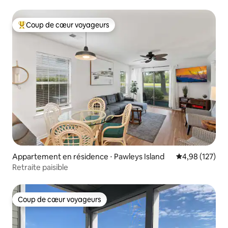
Coup de cœur voyageurs
Coups de cœur voyageurs les plus appréciés
Appartement en résidence ⋅ Pawleys Island
Évaluation moy
4,98 (127)
Retraite paisible
Coup de cœur voyageurs
Coup de cœur voyageurs