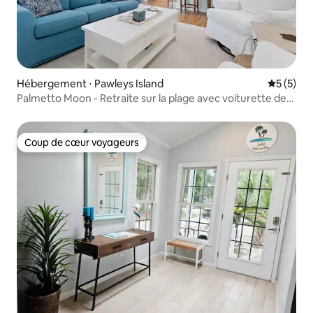
Hébergement ⋅ Pawleys Island
Évaluatio
5 (5)
Palmetto Moon - Retraite sur la plage avec voiturette de
golf.
Coup de cœur voyageurs
Coup de cœur voyageurs