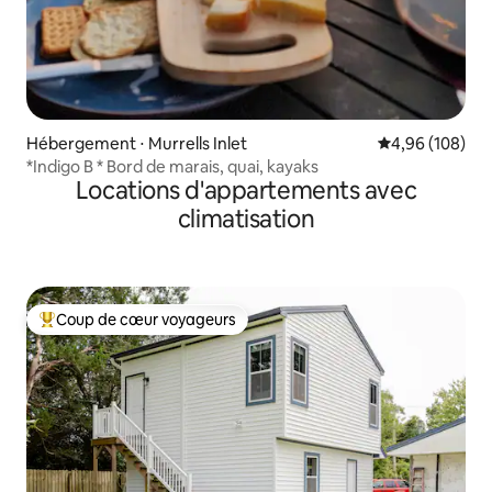
Hébergement ⋅ Murrells Inlet
Évaluation moy
4,96 (108)
*Indigo B * Bord de marais, quai, kayaks
Locations d'appartements avec
climatisation
Coup de cœur voyageurs
Coups de cœur voyageurs les plus appréciés