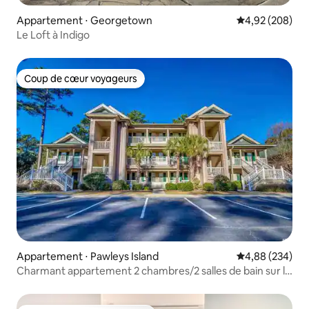
Appartement ⋅ Georgetown
Évaluation moy
4,92 (208)
Le Loft à Indigo
Coup de cœur voyageurs
Coup de cœur voyageurs
Appartement ⋅ Pawleys Island
Évaluation moy
4,88 (234)
Charmant appartement 2 chambres/2 salles de bain sur le
parcours de golf True Blue