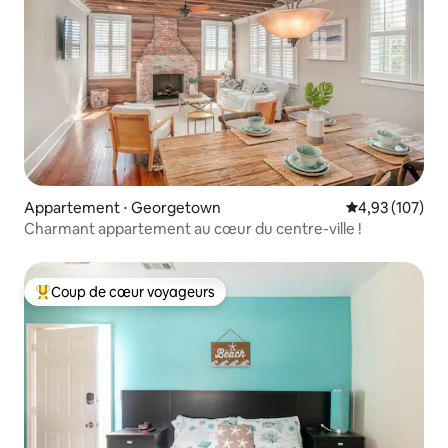
Appartement ⋅ Georgetown
Évaluation moy
4,93 (107)
Charmant appartement au cœur du centre-ville !
Coup de cœur voyageurs
Coups de cœur voyageurs les plus appréciés