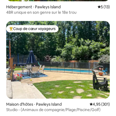
Hébergement ⋅ Pawleys Island
Évaluation
5 (13)
4BR unique en son genre sur le 18e trou
Coup de cœur voyageurs
Coups de cœur voyageurs les plus appréciés
Maison d'hôtes ⋅ Pawleys Island
Évaluation moy
4,95 (301)
Studio - (Animaux de compagnie/Plage/Piscine/Golf)