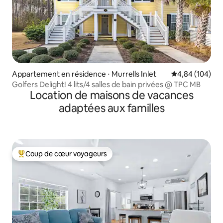
Appartement en résidence ⋅ Murrells Inlet
Évaluation moy
4,84 (104)
Golfers Delight! 4 lits/4 salles de bain privées @ TPC MB
Location de maisons de vacances
adaptées aux familles
Coup de cœur voyageurs
Coups de cœur voyageurs les plus appréciés