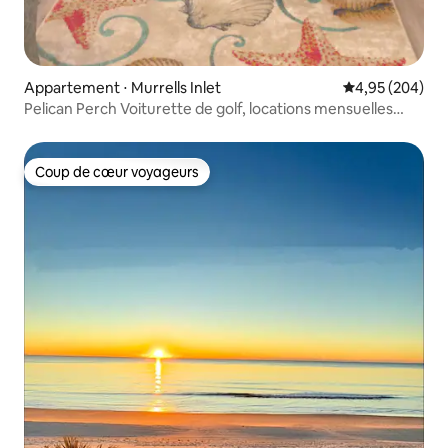
Appartement ⋅ Murrells Inlet
Évaluation moy
4,95 (204)
Pelican Perch Voiturette de golf, locations mensuelles
d'hiver
Coup de cœur voyageurs
Coup de cœur voyageurs