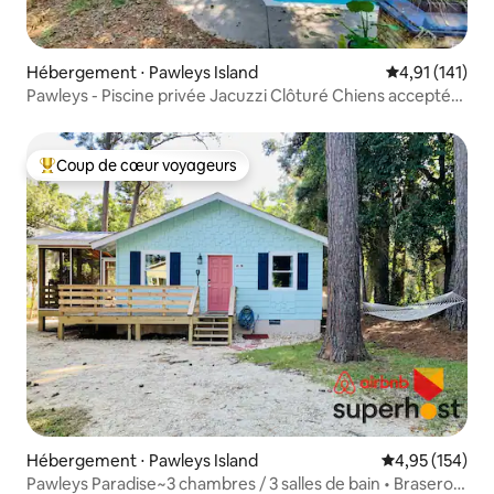
Hébergement ⋅ Pawleys Island
Évaluation moy
4,91 (141)
Pawleys - Piscine privée Jacuzzi Clôturé Chiens acceptés
5 BR
Coup de cœur voyageurs
Coups de cœur voyageurs les plus appréciés
Hébergement ⋅ Pawleys Island
Évaluation moy
4,95 (154)
Pawleys Paradise~3 chambres / 3 salles de bain • Brasero