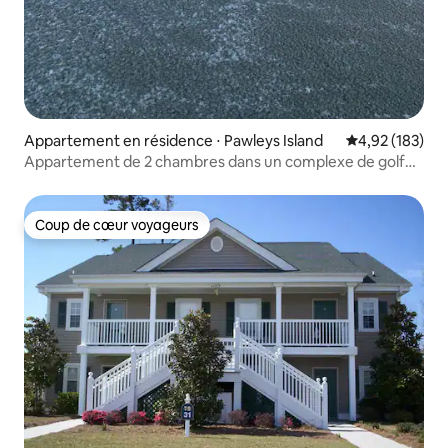
Appartement en résidence ⋅ Pawleys Island
Évaluation moy
4,92 (183)
Appartement de 2 chambres dans un complexe de golf
sécurisé
Coup de cœur voyageurs
Coup de cœur voyageurs