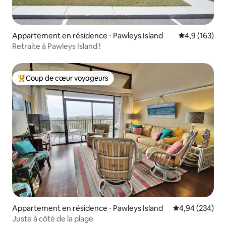
Appartement en résidence ⋅ Pawleys Island
Évaluation mo
4,9 (163)
Retraite à Pawleys Island !
Coup de cœur voyageurs
Coups de cœur voyageurs les plus appréciés
Appartement en résidence ⋅ Pawleys Island
Évaluation moy
4,94 (234)
Juste à côté de la plage