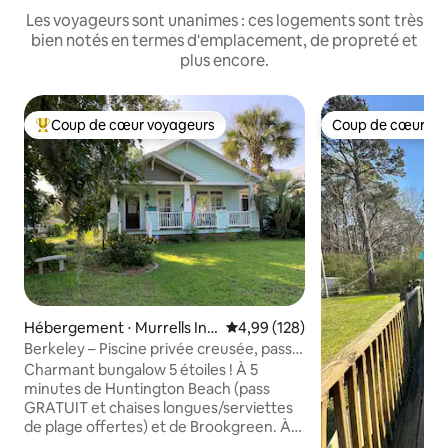
Les voyageurs sont unanimes : ces logements sont très
bien notés en termes d'emplacement, de propreté et
plus encore.
Coup de cœur voyageurs
Coup de cœur vo
Coups de cœur voyageurs les plus appréciés
Coup de cœur vo
Hébergement ⋅ Murrells Inl
Évaluation moyenne sur la base 
4,99 (128)
et
Berkeley – Piscine privée creusée, pass
plage inclus
Charmant bungalow 5 étoiles ! À 5
minutes de Huntington Beach (pass
GRATUIT et chaises longues/serviettes
de plage offertes) et de Brookgreen. À
10 minutes de Marshwalk. Oasis dans le