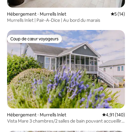
Hébergement ⋅ Murrells Inlet
Évaluation
5 (14)
Murrells Inlet | Pair-A-Dice | Au bord du marais
Coup de cœur voyageurs
Coup de cœur voyageurs
Hébergement ⋅ Murrells Inlet
Évaluation moy
4,91 (140)
Vista Mare 3 chambres/2 salles de bain pouvant accueillir
jusqu'à 10 personnes