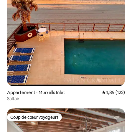
Appartement ⋅ Murrells Inlet
Évaluation moy
4,89 (122)
Saltair
Coup de cœur voyageurs
Coup de cœur voyageurs