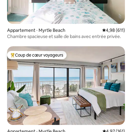
Appartement ⋅ Myrtle Beach
Évaluation moy
4,98 (611)
Chambre spacieuse et salle de bains avec entrée privée.
Coup de cœur voyageurs
Coups de cœur voyageurs les plus appréciés
Appartement ⋅ Myrtle Beach
Évaluation moy
4,97 (161)