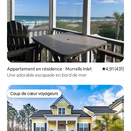
Appartement en résidence ⋅ Murrells Inlet
Évaluation moy
4,91 (431)
Une adorable escapade en bord de mer
Coup de cœur voyageurs
Coup de cœur voyageurs