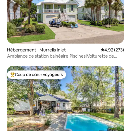
Hébergement ⋅ Murrells Inlet
Évaluation moy
4,92 (273)
Ambiance de station balnéaire|Piscines|Voiturette de
golf|Pataugeoire
Coup de cœur voyageurs
Coups de cœur voyageurs les plus appréciés