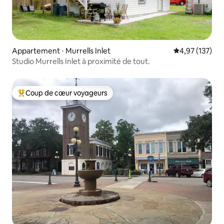
Appartement ⋅ Murrells Inlet
Évaluation moy
4,97 (137)
Studio Murrells Inlet à proximité de tout.
Coup de cœur voyageurs
Coups de cœur voyageurs les plus appréciés