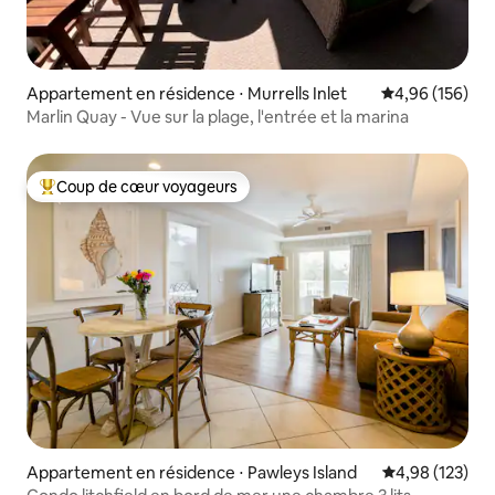
Appartement en résidence ⋅ Murrells Inlet
Évaluation moy
4,96 (156)
Marlin Quay - Vue sur la plage, l'entrée et la marina
Coup de cœur voyageurs
Coups de cœur voyageurs les plus appréciés
Appartement en résidence ⋅ Pawleys Island
Évaluation moy
4,98 (123)