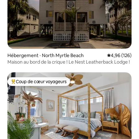
Hébergement ⋅ North Myrtle Beach
Évaluation moy
4,96 (126)
Maison au bord de la crique ! Le Nest Leatherback Lodge !
Coup de cœur voyageurs
Coups de cœur voyageurs les plus appréciés