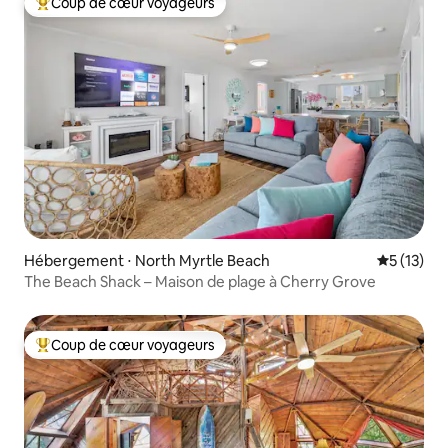
Coup de cœur voyageurs
Coups de cœur voyageurs les plus appréciés
Hébergement ⋅ North Myrtle Beach
Évaluation
5 (13)
The Beach Shack – Maison de plage à Cherry Grove
Coup de cœur voyageurs
Coups de cœur voyageurs les plus appréciés