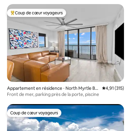
Coup de cœur voyageurs
Coups de cœur voyageurs les plus appréciés
Appartement en résidence ⋅ North Myrtle Be
Évaluation moy
4,91 (315)
ach
Front de mer, parking près de la porte, piscine
Coup de cœur voyageurs
Coup de cœur voyageurs