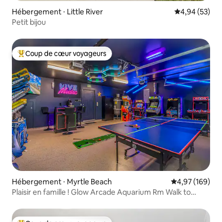
Hébergement ⋅ Little River
Évaluation mo
4,94 (53)
Petit bijou
Coup de cœur voyageurs
Coups de cœur voyageurs les plus appréciés
Hébergement ⋅ Myrtle Beach
Évaluation moy
4,97 (169)
Plaisir en famille ! Glow Arcade Aquarium Rm Walk to
Beach