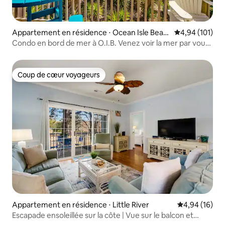
Appartement en résidence ⋅ Ocean Isle Beac
Évaluation moy
4,94 (101)
h
Condo en bord de mer à O.I.B. Venez voir la mer par vous-
même !
Coup de cœur voyageurs
Coup de cœur voyageurs
Appartement en résidence ⋅ Little River
Évaluation mo
4,94 (16)
Escapade ensoleillée sur la côte | Vue sur le balcon et
piscine