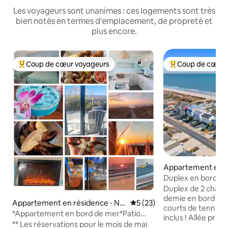
Les voyageurs sont unanimes : ces logements sont très
bien notés en termes d'emplacement, de propreté et
plus encore.
Coup de cœur voyageurs
Coup de cœur 
Coups de cœur voyageurs les plus appréciés
Coups de cœur vo
Appartement en r
⋅ Ocean Isle Beach
Duplex en bord de 
Duplex de 2 chambr
demie en bord de 
Appartement en résidence ⋅ No
Évaluation moyenne sur la b
5 (23)
courts de tennis ! 
rth Myrtle Beach
*Appartement en bord de mer*Patio
inclus ! Allée privé
accessible directement depuis
** Les réservations pour le mois de mai
voiturettes de gol