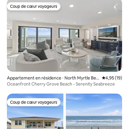
Coup de cœur voyageurs
Coup de cœur voyageurs
Appartement en résidence ⋅ North Myrtle Bea
Évaluation mo
4,95 (19)
ch
Oceanfront Cherry Grove Beach - Serenity Seabreeze
Coup de cœur voyageurs
Coup de cœur voyageurs