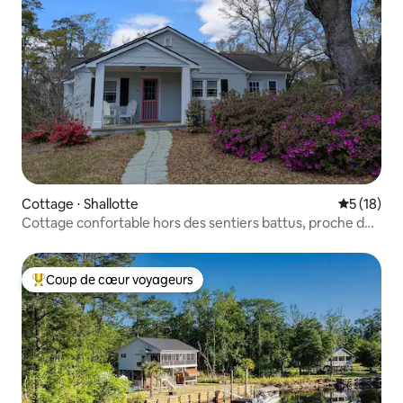
Cottage ⋅ Shallotte
Évaluation
5 (18)
Cottage confortable hors des sentiers battus, proche des
plages
Coup de cœur voyageurs
Coups de cœur voyageurs les plus appréciés