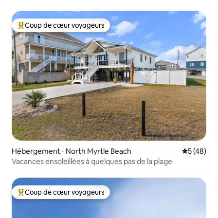
Coup de cœur voyageurs
Coups de cœur voyageurs les plus appréciés
Hébergement ⋅ North Myrtle Beach
Évaluation
5 (48)
Vacances ensoleillées à quelques pas de la plage
Coup de cœur voyageurs
Coups de cœur voyageurs les plus appréciés