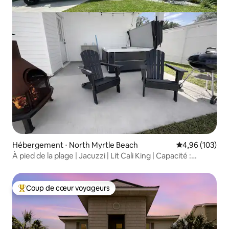
Hébergement ⋅ North Myrtle Beach
Évaluation moy
4,96 (103)
À pied de la plage | Jacuzzi | Lit Cali King | Capacité :
7 personnes
Coup de cœur voyageurs
Coups de cœur voyageurs les plus appréciés