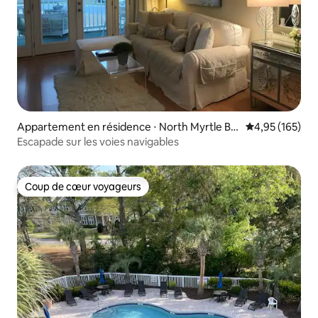
Appartement en résidence ⋅ North Myrtle Be
Évaluation moy
4,95 (165)
ach
Escapade sur les voies navigables
Coup de cœur voyageurs
Coup de cœur voyageurs