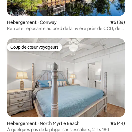
Hébergement ⋅ Conway
Évaluation
5 (39)
Retraite reposante au bord de la rivière près de CCU, de
Conway et des plages
Coup de cœur voyageurs
Coup de cœur voyageurs
Hébergement ⋅ North Myrtle Beach
Évaluation
5 (44)
À quelques pas de la plage, sans escaliers, 2 lits 180