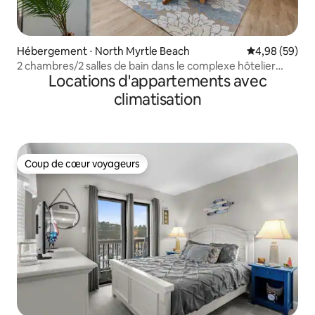
Hébergement ⋅ North Myrtle Beach
Évaluation mo
4,98 (59)
2 chambres/2 salles de bain dans le complexe hôtelier
Locations d'appartements avec
Barefoot - Piscines, golf, shopping
climatisation
Coup de cœur voyageurs
Coup de cœur voyageurs