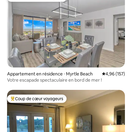
Coups de cœur voyageurs les plus appréciés
Appartement en résidence ⋅ Myrtle Beach
Évaluation moy
4,96 (157)
Votre escapade spectaculaire en bord de mer !
Coup de cœur voyageurs
Coups de cœur voyageurs les plus appréciés