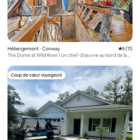
Hébergement ⋅ Conway
Évaluatio
5 (11)
The Dome at Wild River | Un chef-d'œuvre au bord de la
rivière
Coup de cœur voyageurs
Coup de cœur voyageurs