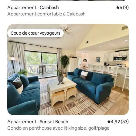
Appartement ⋅ Calabash
Évaluatio
5 (9)
Appartement confortable à Calabash
Coup de cœur voyageurs
Coup de cœur voyageurs
Appartement ⋅ Sunset Beach
Évaluation mo
4,92 (53)
Condo en penthouse avec lit king size, golf/plage