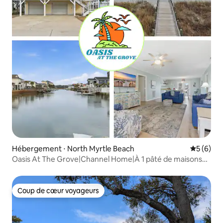
Hébergement ⋅ North Myrtle Beach
Évaluatio
5 (6)
Oasis At The Grove|Channel Home|À 1 pâté de maisons
de la plage
Coup de cœur voyageurs
Coup de cœur voyageurs