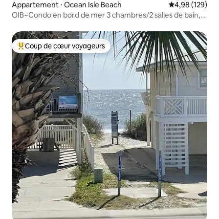
Appartement ⋅ Ocean Isle Beach
Évaluation moy
4,98 (129)
OIB~Condo en bord de mer 3 chambres/2 salles de bain,
draps inclus !
Coup de cœur voyageurs
Coups de cœur voyageurs les plus appréciés