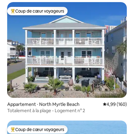
Coup de cœur voyageurs
Coups de cœur voyageurs les plus appréciés
Appartement ⋅ North Myrtle Beach
Évaluation moy
4,99 (160)
Totalement à la plage - Logement n° 2
Coup de cœur voyageurs
Coups de cœur voyageurs les plus appréciés