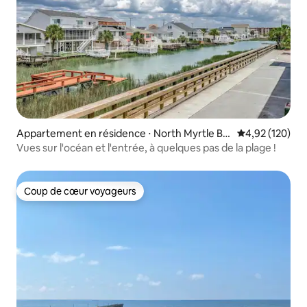
Appartement en résidence ⋅ North Myrtle Be
Évaluation moy
4,92 (120)
ach
Vues sur l'océan et l'entrée, à quelques pas de la plage !
Coup de cœur voyageurs
Coup de cœur voyageurs