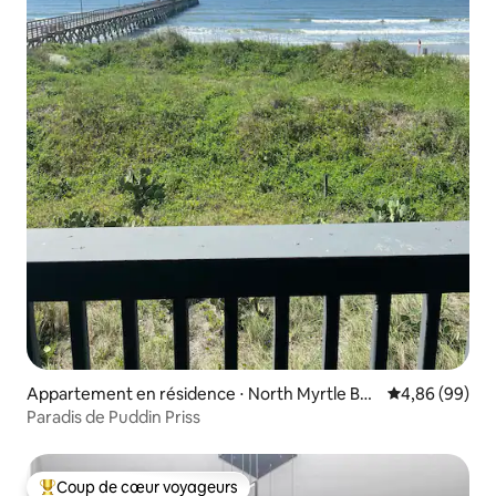
Appartement en résidence ⋅ North Myrtle Bea
Évaluation mo
4,86 (99)
ch
Paradis de Puddin Priss
Coup de cœur voyageurs