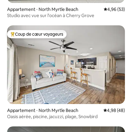
Appartement ⋅ North Myrtle Beach
Évaluation mo
4,96 (53)
Studio avec vue sur l'océan à Cherry Grove
Coup de cœur voyageurs
Coups de cœur voyageurs les plus appréciés
Appartement ⋅ North Myrtle Beach
Évaluation mo
4,98 (48)
Oasis aérée, piscine, jacuzzi, plage, Snowbird