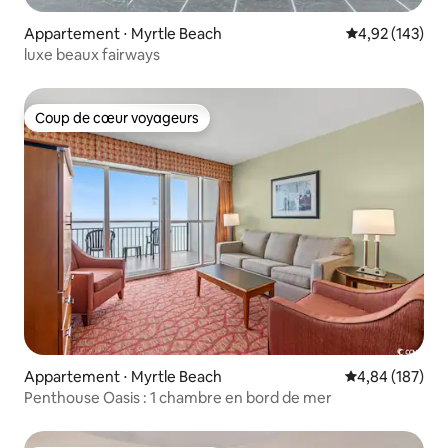
Appartement ⋅ Myrtle Beach
Évaluation moy
4,92 (143)
luxe beaux fairways
Coup de cœur voyageurs
Coup de cœur voyageurs
Appartement ⋅ Myrtle Beach
Évaluation moy
4,84 (187)
Penthouse Oasis : 1 chambre en bord de mer