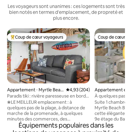
Les voyageurs sont unanimes : ces logements sont très
bien notés en termes d'emplacement, de propreté et
plus encore.
Coup de cœur voyageurs
Coup de cœur vo
Coups de cœur voyageurs les plus appréciés
Coup de cœur vo
Appartement ⋅ Myrtle Beac
Évaluation moyenne sur la base 
4,93 (204)
Appartement en r
h
Myrtle Beach
Paradis tiki : rivière paresseuse en bord
À quelques pas de
de mer + jacuzzis
sur l'eau | Bay Vie
❀LE MEILLEUR emplacement : à
Suite 1 chambre au
quelques pas de la plage, à distance de
Myrtle Beach Boar
marche de la promenade, à quelques
cette élégante su
minutes des commerces, des
9e étage du Bay V
Équipements populaires dans les
restaurants et des attractions. ❀Passez
de Myrtle Beach. 
du temps avec vos amis dans le JACUZZI
sur la ville et le c