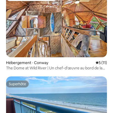
Hébergement ⋅ Conway
Évaluatio
5 (11)
The Dome at Wild River | Un chef-d'œuvre au bord de la
rivière
Superhôte
Superhôte