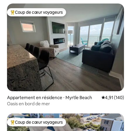
Coup de cœur voyageurs
Coups de cœur voyageurs les plus appréciés
Appartement en résidence ⋅ Myrtle Beach
Évaluation moy
4,91 (140)
Oasis en bord de mer
Coup de cœur voyageurs
Coups de cœur voyageurs les plus appréciés