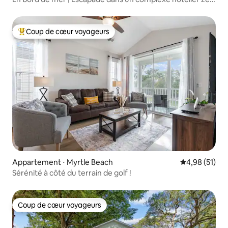
moderne
Coup de cœur voyageurs
Coups de cœur voyageurs les plus appréciés
Appartement ⋅ Myrtle Beach
Évaluation mo
4,98 (51)
Sérénité à côté du terrain de golf !
Coup de cœur voyageurs
Coup de cœur voyageurs