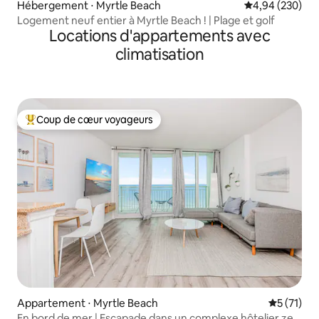
Hébergement ⋅ Myrtle Beach
Évaluation moy
4,94 (230)
Logement neuf entier à Myrtle Beach ! | Plage et golf
Locations d'appartements avec
climatisation
Coup de cœur voyageurs
Coups de cœur voyageurs les plus appréciés
Appartement ⋅ Myrtle Beach
Évaluation
5 (71)
En bord de mer | Escapade dans un complexe hôtelier zen