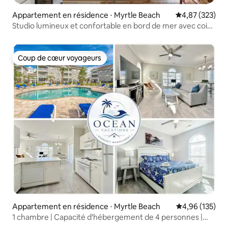
Appartement en résidence ⋅ Myrtle Beach
Évaluation moy
4,87 (323)
Studio lumineux et confortable en bord de mer avec coin
lit !
Coup de cœur voyageurs
Coup de cœur voyageurs
Appartement en résidence ⋅ Myrtle Beach
Évaluation moy
4,96 (135)
1 chambre | Capacité d'hébergement de 4 personnes |
Proche de Broadway | Piscine | 4765