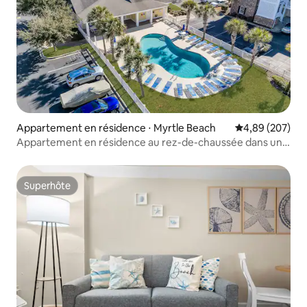
Appartement en résidence ⋅ Myrtle Beach
Évaluation moy
4,89 (207)
Appartement en résidence au rez-de-chaussée dans un
complexe hôtelier, emplacement privilégié !
Superhôte
Superhôte