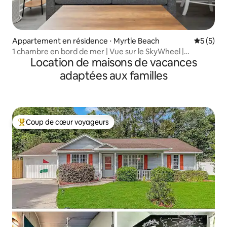
Appartement en résidence ⋅ Myrtle Beach
Évaluatio
5 (5)
1 chambre en bord de mer | Vue sur le SkyWheel |
Location de maisons de vacances
Promenade
adaptées aux familles
Coup de cœur voyageurs
Coups de cœur voyageurs les plus appréciés