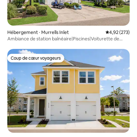
Hébergement ⋅ Murrells Inlet
Évaluation moy
4,92 (273)
Ambiance de station balnéaire|Piscines|Voiturette de
golf|Pataugeoire
Coup de cœur voyageurs
Coup de cœur voyageurs