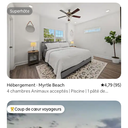
Superhôte
Superhôte
Hébergement ⋅ Myrtle Beach
Évaluation mo
4,79 (95)
4 chambres Animaux acceptés | Piscine | 1 pâté de
maisons de la promenade
Coup de cœur voyageurs
Coups de cœur voyageurs les plus appréciés