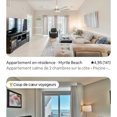
Appartement en résidence ⋅ Myrtle Beach
Évaluation moy
4,95 (141)
Appartement calme de 2 chambres sur la côte • Piscine •
Près du golf et de la plage
Coup de cœur voyageurs
Coups de cœur voyageurs les plus appréciés