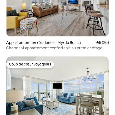
Appartement en résidence ⋅ Myrtle Beach
Évaluation
5 (20)
Charmant appartement confortable au premier étage
près de la plage !
Coup de cœur voyageurs
Coup de cœur voyageurs