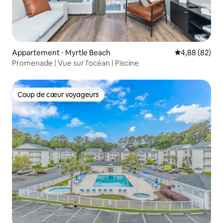
Appartement ⋅ Myrtle Beach
Évaluation mo
4,88 (82)
Promenade | Vue sur l'océan | Piscine
Coup de cœur voyageurs
Coup de cœur voyageurs