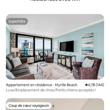
Superhôte
Superhôte
Appartement en résidence ⋅ Myrtle Beach
Évaluation moy
4,78 (144)
Luxe/Emplacement de choix/Petits chiens acceptés !
Coup de cœur voyageurs
Coup de cœur voyageurs