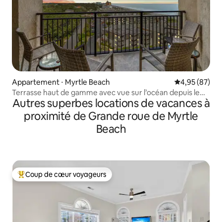
Appartement ⋅ Myrtle Beach
Évaluation mo
4,95 (87)
Terrasse haut de gamme avec vue sur l’océan depuis le
Autres superbes locations de vacances à
11e étage
proximité de Grande roue de Myrtle
Beach
Coup de cœur voyageurs
Coups de cœur voyageurs les plus appréciés