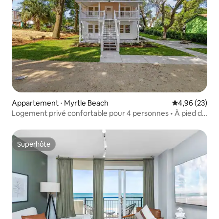
Appartement ⋅ Myrtle Beach
Évaluation mo
4,96 (23)
Logement privé confortable pour 4 personnes • À pied de
la plage et plus encore
Superhôte
Superhôte