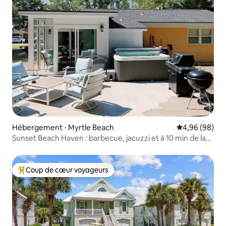
Hébergement ⋅ Myrtle Beach
Évaluation mo
4,96 (98)
Sunset Beach Haven : barbecue, jacuzzi et à 10 min de la
plage !
Coup de cœur voyageurs
Coups de cœur voyageurs les plus appréciés