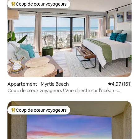
Coup de cœur voyageurs
Coups de cœur voyageurs les plus appréciés
Appartement ⋅ Myrtle Beach
Évaluation moy
4,97 (161)
Coup de cœur voyageurs ! Vue directe sur l'océan -
St.Clement
Coup de cœur voyageurs
Coups de cœur voyageurs les plus appréciés