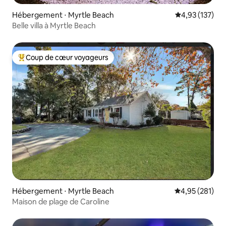
Hébergement ⋅ Myrtle Beach
Évaluation moy
4,93 (137)
Belle villa à Myrtle Beach
Coup de cœur voyageurs
Coups de cœur voyageurs les plus appréciés
Hébergement ⋅ Myrtle Beach
Évaluation moy
4,95 (281)
Maison de plage de Caroline