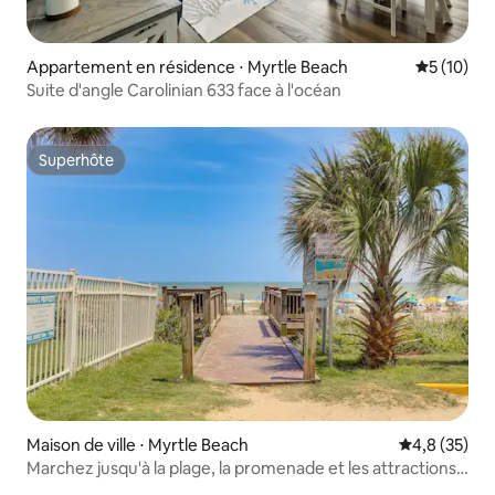
Appartement en résidence ⋅ Myrtle Beach
Évaluation
5 (10)
Suite d'angle Carolinian 633 face à l'océan
Superhôte
Superhôte
Maison de ville ⋅ Myrtle Beach
Évaluation m
4,8 (35)
Marchez jusqu'à la plage, la promenade et les attractions
de Broadway