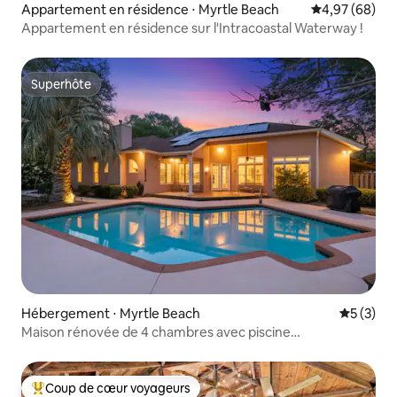
Appartement en résidence ⋅ Myrtle Beach
Évaluation mo
4,97 (68)
Appartement en résidence sur l'Intracoastal Waterway !
Superhôte
Superhôte
Hébergement ⋅ Myrtle Beach
Évaluatio
5 (3)
Maison rénovée de 4 chambres avec piscine
privée/jacuzzi
Coup de cœur voyageurs
Coups de cœur voyageurs les plus appréciés