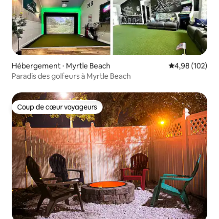
Hébergement ⋅ Myrtle Beach
Évaluation moy
4,98 (102)
Paradis des golfeurs à Myrtle Beach
Coup de cœur voyageurs
Coup de cœur voyageurs