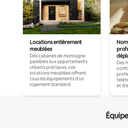
Locations entièrement
Noma
meublées
prof
dépl
Des cabanes de montagne
paisibles aux appartements
Des 
urbains pratiques, ces
confo
locations meublées offrent
profe
tous les équipements d'un
télét
logement standard.
et d'
Équipe