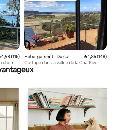
taires : 4,96 sur 5
valuation moyenne sur la base de 115 commentaires : 4,98 sur 5
4,98 (115)
Hébergement ⋅ Dulcot
Évaluation moyenne sur
4,85 (148)
un chemin
Cottage dans la vallée de la Coal River
avantageux