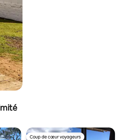
imité
Coup de cœur voyageurs
lus appréciés
Coup de cœur voyageurs