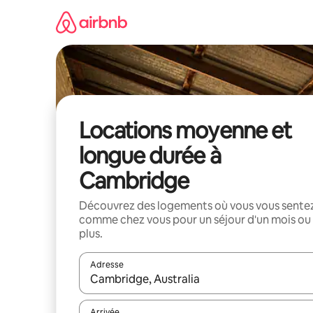
Aller
directement
au
contenu
Locations moyenne et
longue durée à
Cambridge
Découvrez des logements où vous vous sente
comme chez vous pour un séjour d'un mois ou
plus.
Adresse
Lorsque les résultats s'affichent, utilisez les flèc
Arrivée