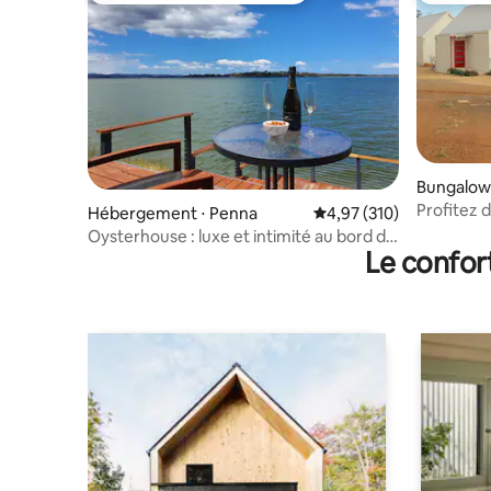
Bungalow
Profitez d
Hébergement ⋅ Penna
Évaluation moyenne sur
4,97 (310)
Valley
Oysterhouse : luxe et intimité au bord de
Le confor
l'eau