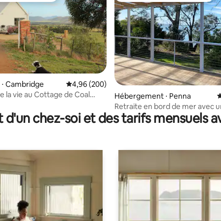
 ⋅ Cambridge
Évaluation moyenne sur la base de 200 commen
4,96 (200)
e la vie au Cottage de Coal
 la base de 310 commentaires : 4,97 sur 5
Hébergement ⋅ Penna
É
Retraite en bord de mer avec 
t d'un chez-soi et des tarifs mensuels 
de brousse vers l'eau