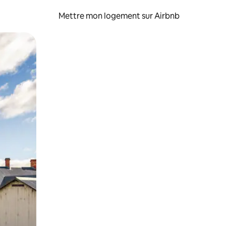
Mettre mon logement sur Airbnb
sant glisser.