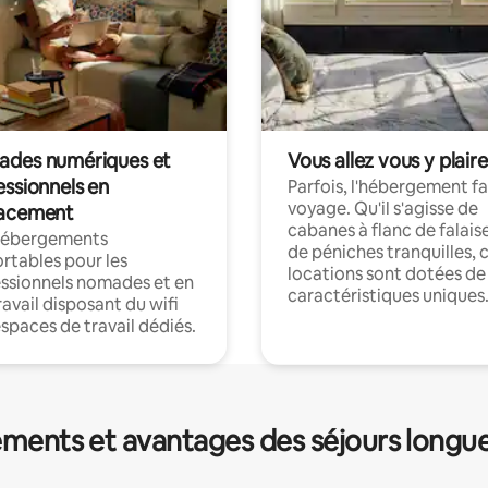
des numériques et
Vous allez vous y plaire
essionnels en
Parfois, l'hébergement fai
voyage. Qu'il s'agisse de
acement
cabanes à flanc de falais
hébergements
de péniches tranquilles, 
rtables pour les
locations sont dotées de
ssionnels nomades et en
caractéristiques uniques
ravail disposant du wifi
espaces de travail dédiés.
ments et avantages des séjours longu