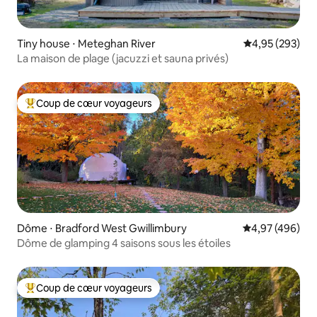
Tiny house ⋅ Meteghan River
Évaluation moy
4,95 (293)
La maison de plage (jacuzzi et sauna privés)
Coup de cœur voyageurs
Coups de cœur voyageurs les plus appréciés
Dôme ⋅ Bradford West Gwillimbury
Évaluation moy
4,97 (496)
Dôme de glamping 4 saisons sous les étoiles
Coup de cœur voyageurs
Coups de cœur voyageurs les plus appréciés