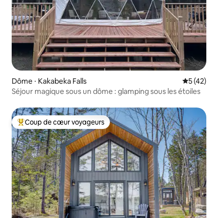
Dôme ⋅ Kakabeka Falls
Évaluation
5 (42)
Séjour magique sous un dôme : glamping sous les étoiles
Coup de cœur voyageurs
Coups de cœur voyageurs les plus appréciés