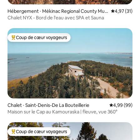
Hébergement ⋅ Mékinac Regional County Muni
Évaluation mo
4,97 (31)
cipality
Chalet NYX - Bord de l'eau avec SPA et Sauna
Coup de cœur voyageurs
Coups de cœur voyageurs les plus appréciés
Chalet ⋅ Saint-Denis-De La Bouteillerie
Évaluation mo
4,99 (99)
Maison sur le Cap au Kamouraska | fleuve, vue 360°
Coup de cœur voyageurs
Coups de cœur voyageurs les plus appréciés