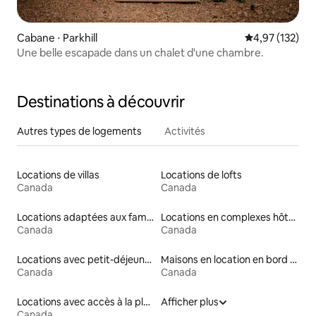
Cabane ⋅ Parkhill
Évaluation moy
4,97 (132)
Une belle escapade dans un chalet d'une chambre.
Destinations à découvrir
Autres types de logements
Activités
Locations de villas
Locations de lofts
Canada
Canada
Locations adaptées aux familles
Locations en complexes hôteliers
Canada
Canada
Locations avec petit-déjeuner
Maisons en location en bord de mer
Canada
Canada
Locations avec accès à la plage
Afficher plus
Canada