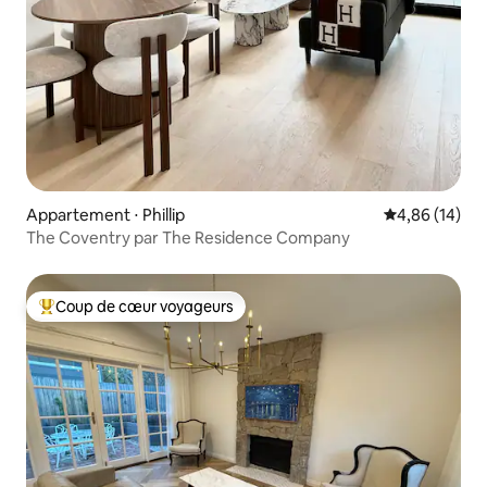
Appartement ⋅ Phillip
Évaluation mo
4,86 (14)
The Coventry par The Residence Company
Coup de cœur voyageurs
Coups de cœur voyageurs les plus appréciés