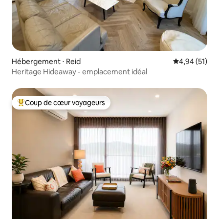
Hébergement ⋅ Reid
Évaluation mo
4,94 (51)
Heritage Hideaway - emplacement idéal
Coup de cœur voyageurs
Coups de cœur voyageurs les plus appréciés