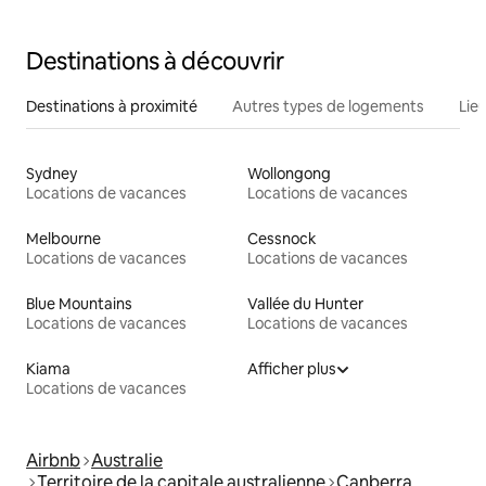
Destinations à découvrir
Destinations à proximité
Autres types de logements
Lie
Sydney
Wollongong
Locations de vacances
Locations de vacances
Melbourne
Cessnock
Locations de vacances
Locations de vacances
Blue Mountains
Vallée du Hunter
Locations de vacances
Locations de vacances
Kiama
Afficher plus
Locations de vacances
Airbnb
Australie
Territoire de la capitale australienne
Canberra