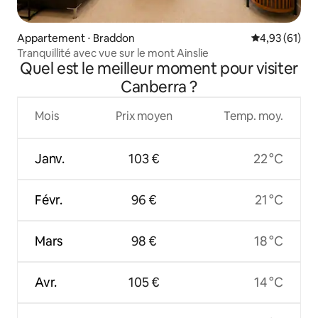
Appartement ⋅ Braddon
Évaluation mo
4,93 (61)
Tranquillité avec vue sur le mont Ainslie
Quel est le meilleur moment pour visiter
Canberra ?
Mois
Prix moyen
Temp. moy.
Janv.
103 €
22 °C
Févr.
96 €
21 °C
Mars
98 €
18 °C
Avr.
105 €
14 °C