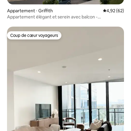
Appartement ⋅ Griffith
Évaluation mo
4,92 (62)
Appartement élégant et serein avec balcon -
Emplacement idéal
Coup de cœur voyageurs
Coup de cœur voyageurs