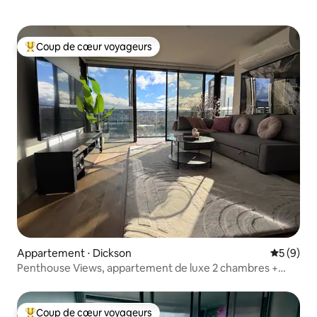
Coup de cœur voyageurs
Coups de cœur voyageurs les plus appréciés
Appartement ⋅ Dickson
Évaluatio
5 (9)
Penthouse Views, appartement de luxe 2 chambres +
bureau
Coup de cœur voyageurs