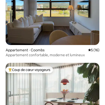
Appartement ⋅ Coombs
Évaluation
5 (16)
Appartement confortable, moderne et lumineux
Coup de cœur voyageurs
Coups de cœur voyageurs les plus appréciés